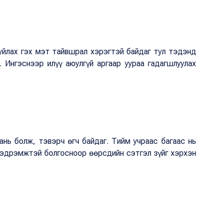
 уйлах гэх мэт тайвшрал хэрэгтэй байдаг тул тэдэнд
. Ингэснээр илүү аюулгүй аргаар уураа гадагшлуулах
ань болж, тэвэрч өгч байдаг. Тийм учраас багаас нь
 мэдрэмжтэй болгосноор өөрсдийн сэтгэл зүйг хэрхэн