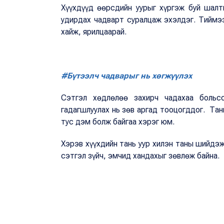
Хүүхдүүд өөрсдийн уурыг хүргэж буй шал
удирдах чадварт суралцаж эхэлдэг. Тиймээ
хайж, ярилцаарай.
#Бүтээлч чадварыг нь хөгжүүлэх
Сэтгэл хөдлөлөө захирч чадахаа больс
гадагшлуулах нь зөв аргад тооцогддог. Тан
тус дэм болж байгаа хэрэг юм.
Хэрэв хүүхдийн тань уур хилэн таны шийдэ
сэтгэл зүйч, эмчид хандахыг зөвлөж байна.