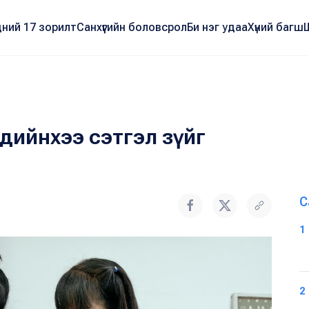
ний 17 зорилт
Санхүүгийн боловсрол
Би нэг удаа
Хүний багш
үүхдийнхээ сэтгэл зүйг
С
1
2