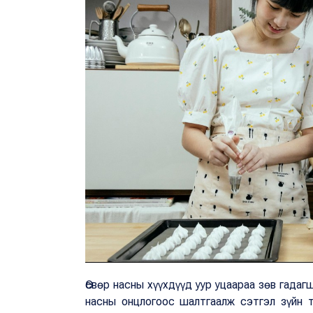
Өсвөр насны хүүхдүүд уур уцаараа зөв гада
насны онцлогоос шалтгаалж сэтгэл зүйн 