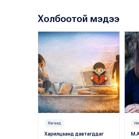
Холбоотой мэдээ
Яагаад
Ни
Харилцаанд давтагддаг
М.