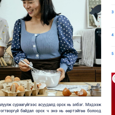
3
4
5
гшлуулж сураагүйгээс асуудалд орох нь элбэг. Мэдээж
тогтворгүй байдал орох ч энэ нь өөртэйгөө болоод