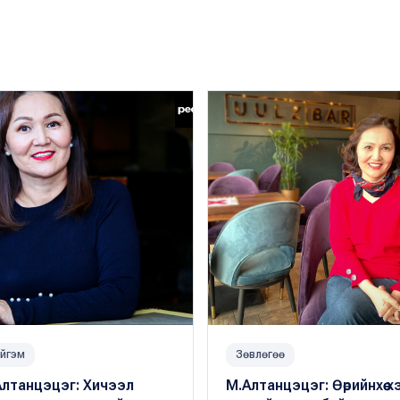
йгэм
Зөвлөгөө
Алтанцэцэг: Хичээл
М.Алтанцэцэг: Өөрийнхөө х