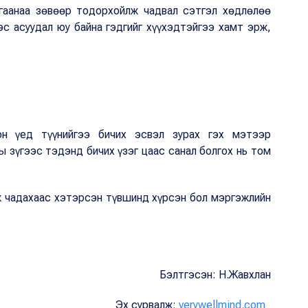
тгаанаа зөвөөр тодорхойлж чадвал сэтгэл хөдлөлөө
с асуудал юу байна гэдгийг хүүхэдтэйгээ хамт эрж,
он үед түүнийгээ бичих эсвэл зурах гэх мэтээр
ы зүгээс тэдэнд бичих үзэг цаас санал болгох нь том
ж чадахаас хэтэрсэн түвшинд хүрсэн бол мэргэжлийн
Бэлтгэсэн: Н.Жавхлан
Эх сурвалж:
verywellmind.com