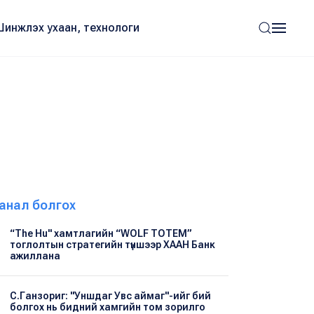
Шинжлэх ухаан, технологи
анал болгох
“The Hu" хамтлагийн “WOLF TOTEM”
тоглолтын стратегийн түншээр ХААН Банк
ажиллана
С.Ганзориг: "Уншдаг Увс аймаг"-ийг бий
болгох нь бидний хамгийн том зорилго