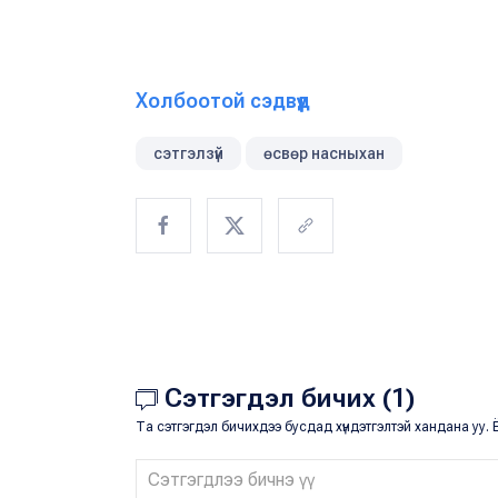
Холбоотой сэдвүүд
сэтгэлзүй
өсвөр насныхан
Сэтгэгдэл бичих (1)
Та сэтгэгдэл бичихдээ бусдад хүндэтгэлтэй хандана уу. Ё