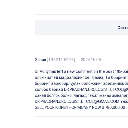
Сэтг
Зочин
[197.211.61.23] ・ 2024.10.06
Dr Adity has left a new comment on the post "Жир
олон нийтэд мэдээлэхийг хүсч байна; Та бөөрийг 
бөөрийг зарж борлуулах боломжийг эрэлхийлж бай
холбоо бариад DR.PRADHAN.UROLOGIST.LT.COL@G
санал болгох болно. Яагаад гэвэл манай эмнэлэ
DR.PRADHAN.UROLOGIST.LT.COL@GMAIL.COM Yнэ: $
SELL YOUR KIDNEY FOR MONEY NOW $ 780,000.00