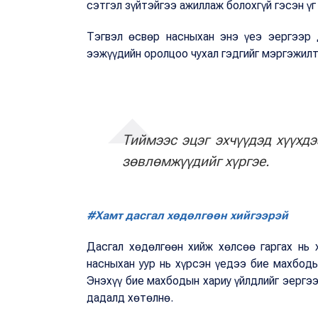
сэтгэл зүйтэйгээ ажиллаж болохгүй гэсэн ү
Тэгвэл өсвөр насныхан энэ үеэ эергээр 
ээжүүдийн оролцоо чухал гэдгийг мэргэжил
Тиймээс эцэг эхчүүдэд хүүхд
зөвлөмжүүдийг хүргэе.
#Хамт дасгал хөдөлгөөн хийгээрэй
Дасгал хөдөлгөөн хийж хөлсөө гаргах нь 
насныхан уур нь хүрсэн үедээ бие махбоды
Энэхүү бие махбодын хариу үйлдлийг эергээ
дадалд хөтөлнө.