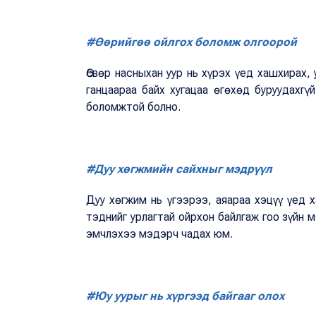
#Өөрийгөө ойлгох боломж олгоорой
Өсвөр насныхан уур нь хүрэх үед хашхирах,
ганцаараа байх хугацаа өгөхөд буруудахгүй
боломжтой болно.
#Дуу хөгжмийн сайхныг мэдрүүл
Дуу хөгжим нь үгээрээ, аяараа хэцүү үед х
тэднийг урлагтай ойрхон байлгаж гоо зүйн
эмчлэхээ мэдэрч чадах юм.
#Юу уурыг нь хүргээд байгааг олох