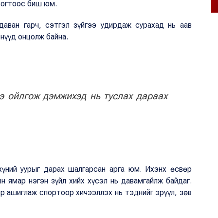
г огтоос биш юм.
даван гарч, сэтгэл зүйгээ удирдаж сурахад нь аав
тнүүд онцолж байна.
ээ ойлгож дэмжихэд нь туслах дараах
хүний уурыг дарах шалгарсан арга юм. Ихэнх өсвөр
н ямар нэгэн зүйл хийх хүсэл нь давамгайлж байдаг.
р ашиглаж спортоор хичээллэх нь тэднийг эрүүл, зөв