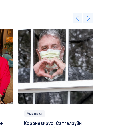
Амьдрал
Амьдрал
эн
Коронавирус: Сэтгэлзүйн
Эдийн засг