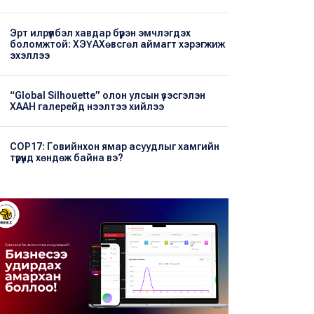
Эрт илрүүлбэл хавдар бүрэн эмчлэгдэх
боломжтой: ХЭҮА​Хөвсгөл аймагт хэрэгжиж
эхэллээ
“Global Silhouette” олон улсын үзэсгэлэн
ХААН галерейд нээлтээ хийлээ
COP17: Говийнхон ямар асуудлыг хамгийн
түрүүнд хөндөж байна вэ?