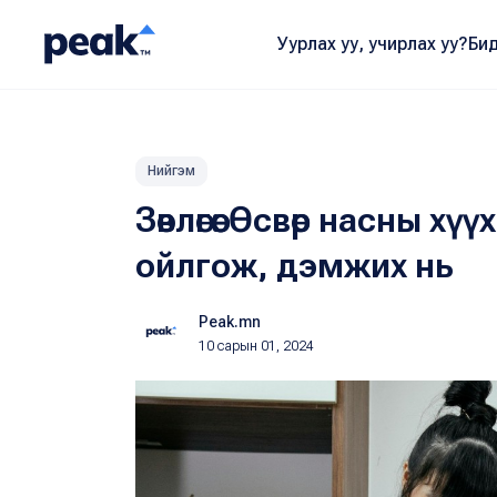
Уурлах уу, учирлах уу?
Бид
Нийгэм
Зөвлөгөө: Өсвөр насны х
ойлгож, дэмжих нь
Peak.mn
10 сарын 01, 2024