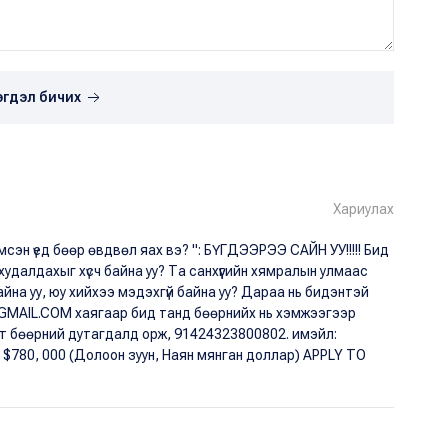
эгдэл бичих
Хариулах
эмсэн үед бөөр өвдвөл яах вэ? ": БҮГДЭЭРЭЭ САЙН УУ!!!!! Бид
худалдахыг хүсч байна уу? Та санхүүгийн хямралын улмаас
на уу, юу хийхээ мэдэхгүй байна уу? Дараа нь бидэнтэй
MAIL.COM хаягаар бид танд бөөрнийх нь хэмжээгээр
гт бөөрний дутагдалд орж, 91424323800802. имэйл:
780, 000 (Долоон зуун, Наян мянган доллар) APPLY TO