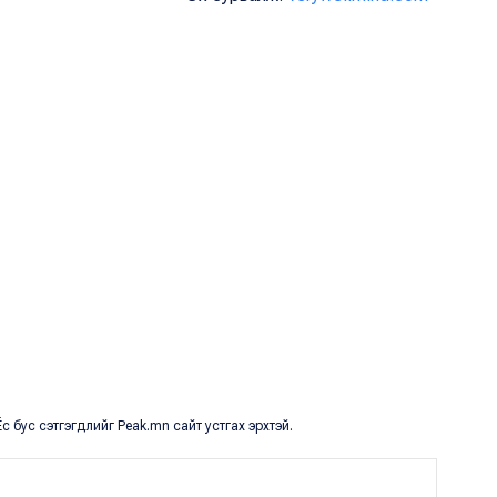
с бус сэтгэгдлийг Peak.mn сайт устгах эрхтэй.