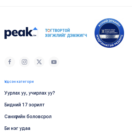
Үндсэн категори
Уурлах уу, учирлах уу?
Бидний 17 зорилт
Санхүүгийн боловсрол
Би нэг удаа