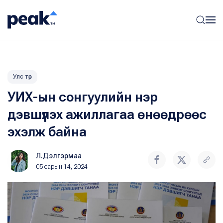
Улс төр
УИХ-ын сонгуулийн нэр
дэвшүүлэх ажиллагаа өнөөдрөөс
эхэлж байна
Л.Дэлгэрмаа
05 сарын 14, 2024