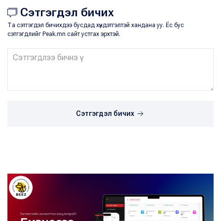
Сэтгэгдэл бичих
Та сэтгэгдэл бичихдээ бусдад хүндэтгэлтэй хандана уу. Ёс бус
сэтгэгдлийг Peak.mn сайт устгах эрхтэй.
Сэтгэгдэл бичих