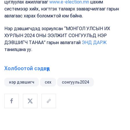
цуглуулах ажиллагааг
www.e-election.mn
цахим
системээр хийх, нэгтгэх талаарх зааварчилгааг гарын
авлагаас харах боломжтой юм байна.
Нэр дэвшигчдэд зориулсан “МОНГОЛ УЛСЫН ИХ
ХУРЛЫН 2024 ОНЫ ЭЭЛЖИТ СОНГУУЛЬД НЭР
ДЭВШИГЧ ТАНАА” гарын авлагатай
ЭНД ДАРЖ
танилцана уу.
Холбоотой сэдвүүд
нэр дэвшигч
сех
сонгууль2024