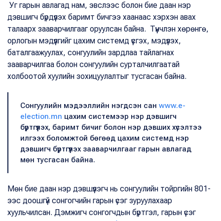
Уг гарын авлагад нам, эвслээс болон бие даан нэр
дэвшигч бүрдүүлэх баримт бичгээ хаанаас хэрхэн авах
талаарх зааварчилгааг оруулсан байна. Түүнчлэн хөрөнгө,
орлогын мэдүүлгийг цахим системд үүсгэх, мэдүүлэх,
баталгаажуулах, сонгуулийн зардлаа тайлагнах
зааварчилгаа болон сонгуулийн сурталчилгаатай
холбоотой хуулийн зохицуулалтыг тусгасан байна.
Сонгуулийн мэдээллийн нэгдсэн сан
www.e-
election.mn
цахим системээр нэр дэвшигч
бүртгүүлэх, баримт бичиг болон нэр дэвших хүсэлтээ
илгээх боломжтой бөгөөд цахим системд нэр
дэвшигч бүртгүүлэх зааварчилгааг гарын авлагад
мөн тусгасан байна.
Мөн бие даан нэр дэвшүүлэгч нь сонгуулийн тойргийн 801-
ээс доошгүй сонгогчийн гарын үсэг зуруулахаар
хуульчилсан. Дэмжигч сонгогчдын бүртгэл, гарын үсэг