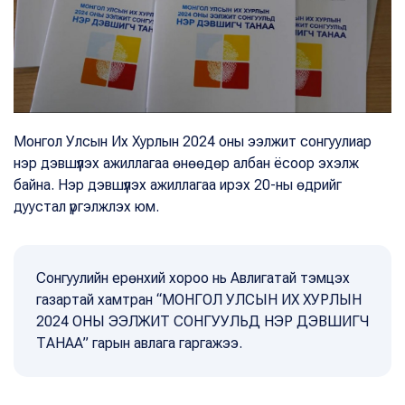
Монгол Улсын Их Хурлын 2024 оны ээлжит сонгуулиар
нэр дэвшүүлэх ажиллагаа өнөөдөр албан ёсоор эхэлж
байна. Нэр дэвшүүлэх ажиллагаа ирэх 20-ны өдрийг
дуустал үргэлжлэх юм.
Сонгуулийн ерөнхий хороо нь Авлигатай тэмцэх
газартай хамтран “МОНГОЛ УЛСЫН ИХ ХУРЛЫН
2024 ОНЫ ЭЭЛЖИТ СОНГУУЛЬД НЭР ДЭВШИГЧ
ТАНАА” гарын авлага гаргажээ.