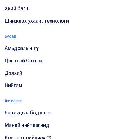
Хүний багш
Шинжлэх ухаан, технологи
Бусад
Амьдралын түүх
Цэгцтэй Сэтгэх
Дэлхий
Нийгэм
Үйлчилгээ
Редакцын бодлого
Манай нийтлэгчид
Контент нийлүүлэх