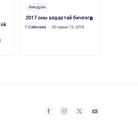
Амьдрал
Нийгэм
2017 оны алдартай бичлэгүүд
Таны хүүхэд
Tok
инстаграм
Г.Сайнзаяа
・ 02 сарын 15, 2018
Г.Сайнзаяа
・ 
1