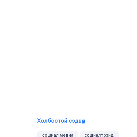
Холбоотой сэдвүүд
сошиал медиа
сошиалтрэнд