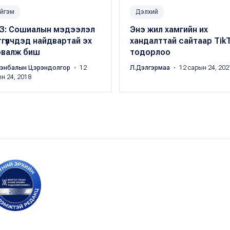
йгэм
Дэлхий
З: Сошиалын мэдээлэл
Энэ жил хамгийн их
гүүлчдэд найдвартай эх
хандалттай сайтаар Тik
рвалж биш
тодорлоо
энбалын Цэрэндолгор
・ 12
Л.Дэлгэрмаа
・ 12 сарын 24, 202
н 24, 2018