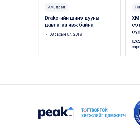
Амьдрал
Ни
Drake-ийн шинэ дууны
ХМ
давлагаа явж байна
сэт
су
・ 08 сарын 07, 2018
Цэд
сары