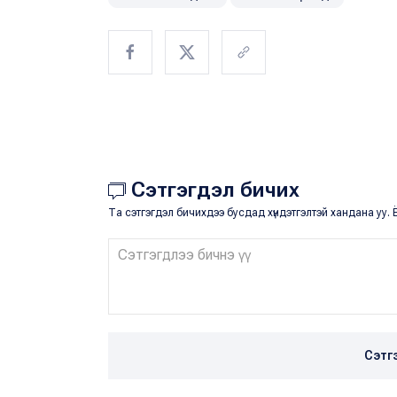
Сэтгэгдэл бичих
Та сэтгэгдэл бичихдээ бусдад хүндэтгэлтэй хандана уу. Ё
Сэтг