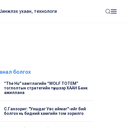
Шинжлэх ухаан, технологи
анал болгох
“The Hu" хамтлагийн “WOLF TOTEM”
тоглолтын стратегийн түншээр ХААН Банк
ажиллана
С.Ганзориг: "Уншдаг Увс аймаг"-ийг бий
болгох нь бидний хамгийн том зорилго