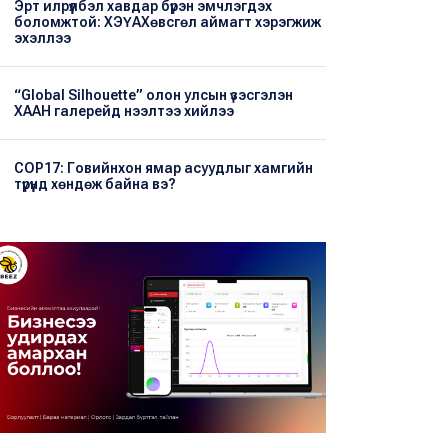
Эрт илрүүлбэл хавдар бүрэн эмчлэгдэх
боломжтой: ХЭҮА​Хөвсгөл аймагт хэрэгжиж
эхэллээ
“Global Silhouette” олон улсын үзэсгэлэн
ХААН галерейд нээлтээ хийлээ
COP17: Говийнхон ямар асуудлыг хамгийн
түрүүнд хөндөж байна вэ?