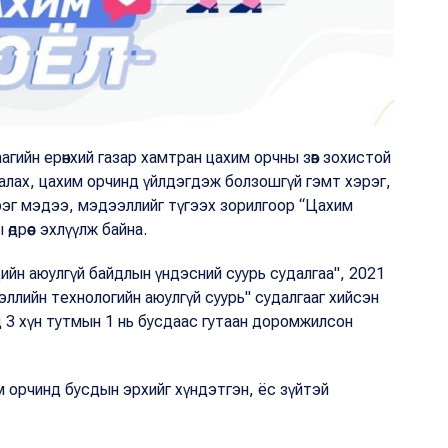
гийн ерөнхий газар хамтран цахим орчны зөв зохистой
гаалах, цахим орчинд үйлдэгдэж болзошгүй гэмт хэрэг,
эерэг мэдээ, мэдээллийг түгээх зорилгоор “Цахим
дрөөс эхлүүлж байна.
ийн аюулгүй байдлын үндэсний суурь судалгаа", 2021
ллийн технологийн аюулгүй суурь" судалгааг хийсэн
 3 хүн тутмын 1 нь бусдаас гутаан доромжилсон
им орчинд бусдын эрхийг хүндэтгэн, ёс зүйтэй