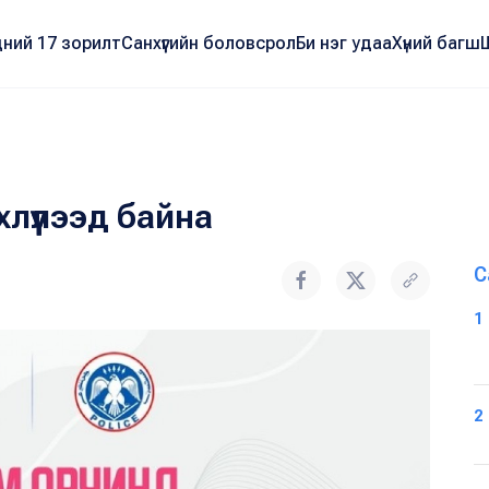
ний 17 зорилт
Санхүүгийн боловсрол
Би нэг удаа
Хүний багш
лүүлээд байна
С
1
2