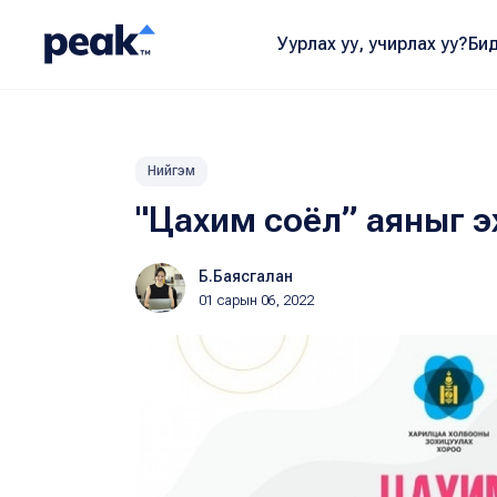
Уурлах уу, учирлах уу?
Бид
Нийгэм
"Цахим соёл” аяныг эх
Б.Баясгалан
01 сарын 06, 2022