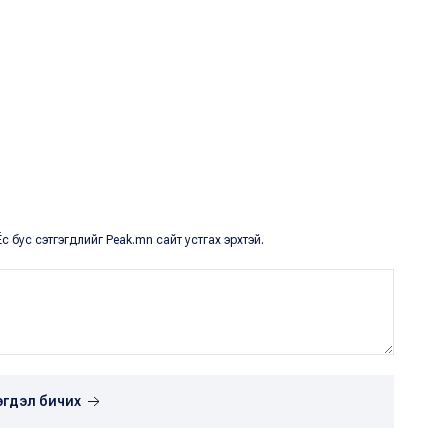
с бус сэтгэгдлийг Peak.mn сайт устгах эрхтэй.
эгдэл бичих