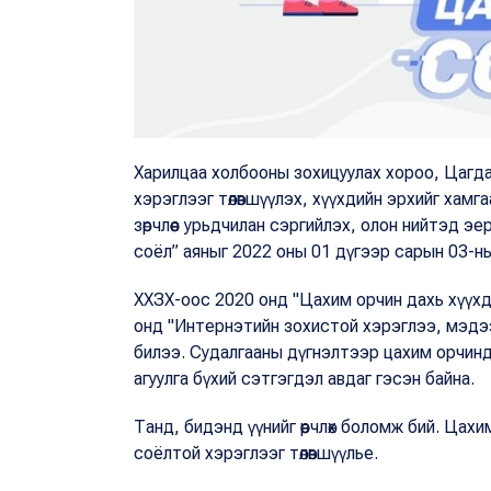
Харилцаа холбооны зохицуулах хороо, Цагдаа
хэрэглээг төлөвшүүлэх, хүүхдийн эрхийг хам
зөрчлөөс урьдчилан сэргийлэх, олон нийтэд 
соёл” аяныг 2022 оны 01 дүгээр сарын 03-ны ө
ХХЗХ-оос 2020 онд "Цахим орчин дахь хүүхд
онд "Интернэтийн зохистой хэрэглээ, мэдээ
билээ. Судалгааны дүгнэлтээр цахим орчинд
агуулга бүхий сэтгэгдэл авдаг гэсэн байна.
Танд, бидэнд үүнийг өөрчлөх боломж бий. Цах
соёлтой хэрэглээг төлөвшүүлье.