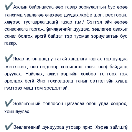
✔
Ажлын байрнаасаа өөр газар зориулалтын бус өрөө
танхимд зөвлөгөө өгөхөөр дуудах /кофе шоп, ресторан,
хүмүүсээс тусгаарлагдаагүй газар г.м./ Сэтгэл зүйч өөрөө
санаачлага гаргаж, үйлчлүүлэгчийг дуудаж, зөвлөгөө авахыг
санал болгох эрхгүй байдаг тэр тусмаа зориулалтын бус
газар.
✔
Ямар нэгэн далд утгатай хандлага гаргах тэр дундаа
сээтэгнэх, энэ сэдвээр хошигнож таныг эвгүй байдалд
оруулах. Найзлах, ажил хэргийн холбоо тогтоох гэж
оролдох ёсгүй. Энэ тохиолдолд таныг сэтгэл зүйн хувьд
гэмтээх маш том эрсдэлтэй.
✔
Зөвлөгөөний товлосон цагаасаа олон удаа хоцрох,
хойшлуулах.
✔
Зөвлөгөөний дундуураа утсаар ярих. Хэрэв зайлшгүй