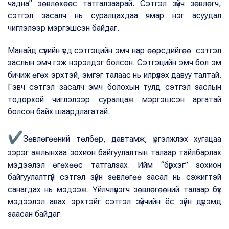
чадна” зөвлөхөөс татгалзаарай. Сэтгэл зүйч зөвлөгч,
сэтгэл засалч нь суралцахдаа ямар нэг асуудал
чиглэлээр мэргэшсэн байдаг.
Манайд сүүлийн үед сэтгэцийн эмч нар өөрсдийгөө сэтгэл
заслын эмч гэж нэрэлдэг болсон. Сэтгэцийн эмч бол эм
бичиж өгөх эрхтэй, эмгэг талаас нь илрүүлэх давуу талтай.
Гэвч сэтгэл засалч эмч болохын тулд сэтгэл заслын
тодорхой чиглэлээр суралцаж мэргэшсэн аргатай
болсон байх шаардлагатай.
✔
Зөвлөгөөний төлбөр, давтамж, үргэлжлэх хугацаа
зэрэг ажлынхаа зохион байгуулалтын талаар тайлбарлах
мэдээлэл өгөхөөс татгалзах. Ийм “бүрхэг” зохион
байгуулалтгүй сэтгэл зүйн зөвлөгөө засал нь сэжигтэй
санагдах нь мэдээж. Үйлчлүүлэгч зөвлөгөөний талаар бүх
мэдээлэл авах эрхтэйг сэтгэл зүйчийн ёс зүйн дүрэмд
заасан байдаг.