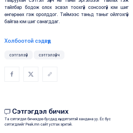
тааруухан сэтгэл зүйч нь таны эргэлзээг тайлах гэж
тайлбар бодож олох эсвэл тоохгүй сонсоогүй юм шиг
өнгөрөөх гэж оролддог. Тиймээс таньд таныг ойлгохгүй
байгаа юм шиг санагддаг.
Холбоотой сэдвүүд
сэтгэлзүй
сэтгэлзүйч
Сэтгэгдэл бичих
Та сэтгэгдэл бичихдээ бусдад хүндэтгэлтэй хандана уу. Ёс бус
сэтгэгдлийг Peak.mn сайт устгах эрхтэй.