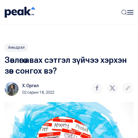
Амьдрал
Зөвлөгөө авах сэтгэл зүйчээ хэрхэн
зөв сонгох вэ?
Х.Оргил
02 сарын 18, 2022