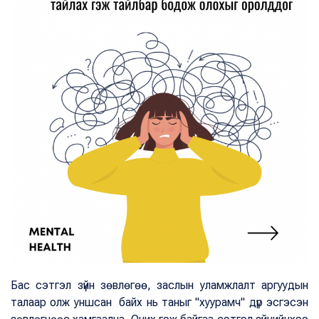
Бас сэтгэл зүйн зөвлөгөө, заслын уламжлалт аргуудын
талаар олж уншсан байх нь таныг "хуурамч" дүр эсгэсэн