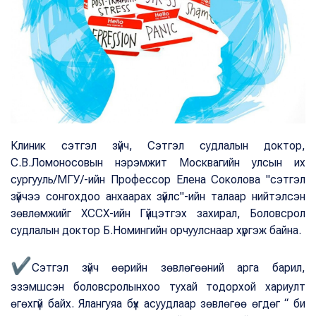
Клиник сэтгэл зүйч, Сэтгэл судлалын доктор,
С.В.Ломоносовын нэрэмжит Москвагийн улсын их
сургууль/МГУ/-ийн Профессор Елена Соколова "сэтгэл
зүйчээ сонгохдоо анхаарах зүйлс"-ийн талаар нийтэлсэн
зөвлөмжийг ХССХ-ийн Гүйцэтгэх захирал, Боловсрол
судлалын доктор Б.Номингийн орчуулснаар хүргэж байна.
✔
Сэтгэл зүйч өөрийн зөвлөгөөний арга барил,
эзэмшсэн боловсролынхоо тухай тодорхой хариулт
өгөхгүй байх. Ялангуяа бүх асуудлаар зөвлөгөө өгдөг “ би