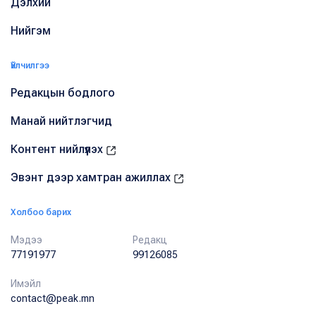
Дэлхий
Нийгэм
Үйлчилгээ
Редакцын бодлого
Манай нийтлэгчид
Контент нийлүүлэх
Эвэнт дээр хамтран ажиллах
Холбоо барих
Мэдээ
Редакц
77191977
99126085
Имэйл
contact@peak.mn