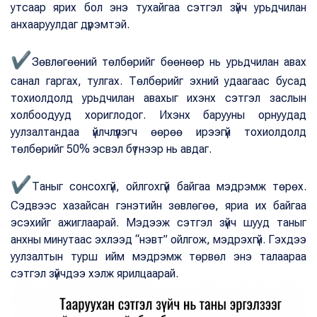
утсаар ярих бол энэ тухайгаа сэтгэл зүйч урьдчилан
анхааруулдаг дүрэмтэй.
✔
Зөвлөгөөний төлбөрийг бөөнөөр нь урьдчилан авах
санал гаргах, тулгах. Төлбөрийг эхний удаагаас бусад
тохиолдолд урьдчилан авахыг ихэнх сэтгэл заслын
холбоодууд хориглодог. Ихэнх барууны орнуудад
уулзалтандаа үйлчлүүлэгч өөрөө ирээгүй тохиолдолд
төлбөрийг 50% эсвэл бүтнээр нь авдаг.
✔
Таныг сонсохгүй, ойлгохгүй байгаа мэдрэмж төрөх.
Сэдвээс хазайсан гэнэтийн зөвлөгөө, яриа их байгаа
эсэхийг ажиглаарай. Мэдээж сэтгэл зүйч шууд таныг
анхны минутаас эхлээд “нэвт” ойлгож, мэдрэхгүй. Гэхдээ
уулзалтын турш ийм мэдрэмж төрвөл энэ талаараа
сэтгэл зүйчдээ хэлж ярилцаарай.