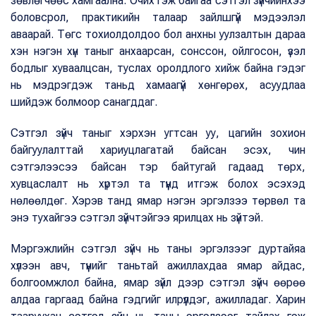
зөвлөгчөөс хамгаална. Очих гэж байгаа сэтгэл зүйчийнхээ
боловсрол, практикийн талаар зайлшгүй мэдээлэл
аваарай. Төгс тохиолдолдоо бол анхны уулзалтын дараа
хэн нэгэн хүн таныг анхаарсан, сонссон, ойлгосон, үзэл
бодлыг хуваалцсан, туслах оролдлого хийж байна гэдэг
нь мэдрэгдэж таньд хамаагүй хөнгөрөх, асуудлаа
шийдэж болмоор санагддаг.
Сэтгэл зүйч таныг хэрхэн угтсан уу, цагийн зохион
байгуулалттай хариуцлагатай байсан эсэх, чин
сэтгэлээсээ байсан тэр байтугай гадаад төрх,
хувцаслалт нь хүртэл та түүнд итгэж болох эсэхэд
нөлөөлдөг. Хэрэв танд ямар нэгэн эргэлзээ төрвөл та
энэ тухайгээ сэтгэл зүйчтэйгээ ярилцах нь зүйтэй.
Мэргэжлийн сэтгэл зүйч нь таны эргэлзээг дуртайяа
хүлээн авч, түүнийг таньтай ажиллахдаа ямар айдас,
болгоомжлол байна, ямар зүйл дээр сэтгэл зүйч өөрөө
алдаа гаргаад байна гэдгийг илрүүлдэг, ажилладаг. Харин