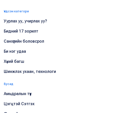
Үндсэн категори
Уурлах уу, учирлах уу?
Бидний 17 зорилт
Санхүүгийн боловсрол
Би нэг удаа
Хүний багш
Шинжлэх ухаан, технологи
Бусад
Амьдралын түүх
Цэгцтэй Сэтгэх