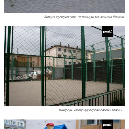
Эвдэрч хуучирсан энэ тоглоомууд хог хаягдал болжээ.
Шийдгүй, хогонд дарагдсан сагсны талбай...