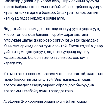
Сүхбаатар дүүргийн 2-р хороо буюу Цирк орчмын буюу зүүн
талын байрны тоглоомын талбай ч бас хэдийнээ хуучирч
хүүхэд тоглохын аргагүй болжээ. Энд хүүхэд тоглох битгий
хэл хүүхэд гадаа нарлах ч орчин алга.
Эвдэрхий саравчинд хэсэг хүмүүс согтууруулах ундаа ууж,
хөзөр тоглоцгоож байлаа. Торойж харагдах ганц
гулсуурын шатан дээр хоёр согтуу хүн унтаж харагдана.
Уг нь энэ орчимд орон сууц олонтой. Гэсэн хэдий ч дээр
үеийн ганц модон гулгуур, эвдэрч хуучраад юу нь үл
мэдэгдэхээр болсон төмөр турникээс өөр юу ч
харагдахгүй.
Хотын төв хэрнээ хөдөөнөөс ч дор нөхцөлтэй, хаягдсан
газар болсон нь эмгэнэлтэй. Энд амьдардаг хүүхдүүд
тоглож наадах газаргүй учраас ойролцоох байруудын
тоглоомын талбайд очиж тоглодог гэнэ.
/СБД-ийн 2-р хорооны оршин суугч Б.Гантөмөр/