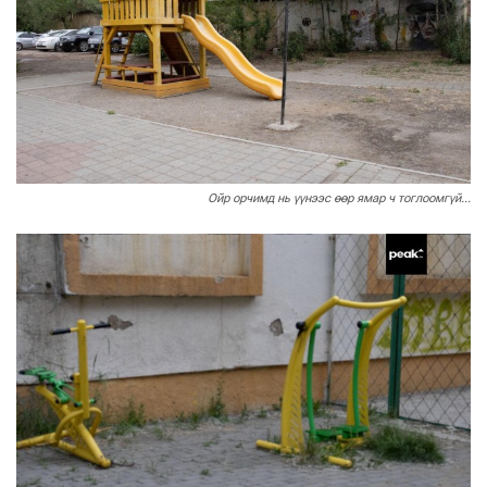
Ойр орчимд нь үүнээс өөр ямар ч тоглоомгүй...