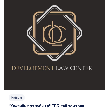
Нийгэм
"Хөгжлийн эрх зүйн төв" ТББ-тай хамтран