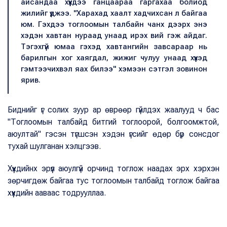
айсандаа хүүхдээ ганцаараа гаргахаа болиод
жилийг үджээ. "Харахад хаалт хадчихсан л байгаа
юм. Гэхдээ тоглоомын талбайн чанх дээрх энэ
хэдэн хавтан нураад унаад ирэх вий гэж айдаг.
Тэгэхгүй юмаа гэхэд хавтангийн завсараар нь
барилгын хог хаягдал, жижиг чулуу унаад хүүхэд
гэмтээчихвэл яах билээ" хэмээн сэтгэл зовинон
ярив.
Биднийг үг солих зуур ар өврөөр гүйлдэх жаалууд ч бас
"Тоглоомын талбайд битгий тоглоорой, болгоомжтой,
аюултай" гэсэн түгшсэн хэдэн үгсийг өдөр бүр сонсдог
тухай шулганан хэлцгээв.
Хүүхдийнх эрүүл аюулгүй орчинд тоглож наадах эрх хэрхэн
зөрчигдөж байгаа тус тоглоомын талбайд тоглож байгаа
хүүхдийн ааваас тодрууллаа.