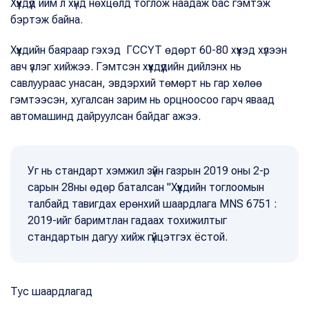
Хүүхдүүд ийм л хүнд нөхцөлд тоглож наадаж бас гэмтэж
бэртэж байна.
Хүүхдийн баяраар гэхэд ГССҮТ өдөрт 60-80 хүүхэд хүлээн
авч үзлэг хийжээ. Гэмтсэн хүүхдүүдийн дийлэнх нь
савлуураас унасан, эвдэрхий төмөрт нь гар хөлөө
гэмтээсэн, хугалсан зарим нь орцноосоо гарч яваад
автомашинд дайруулсан байдаг ажээ.
Уг нь стандарт хэмжил зүйн газрын 2019 оны 2-р
сарын 28ны өдөр баталсан "Хүүхдийн тоглоомын
талбайд тавигдах ерөнхий шаардлага MNS 6751 :
2019-ийг баримтлан гадаах тохижилтыг
стандартын дагуу хийж гүйцэтгэх ёстой.
Тус шаардлагад