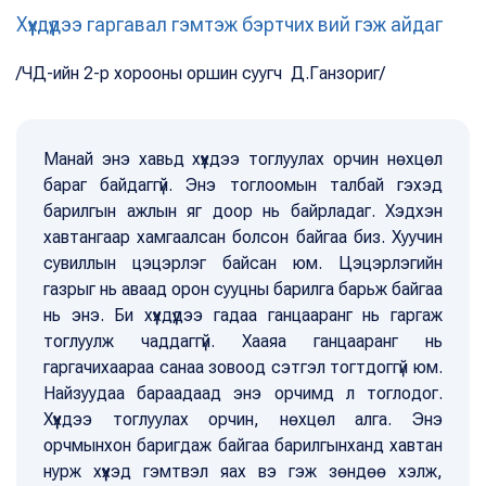
Хүүхдүүдээ гаргавал гэмтэж бэртчих вий гэж айдаг
/ЧД-ийн 2-р хорооны оршин суугч Д.Ганзориг/
Манай энэ хавьд хүүхдээ тоглуулах орчин нөхцөл
бараг байдаггүй. Энэ тоглоомын талбай гэхэд
барилгын ажлын яг доор нь байрладаг. Хэдхэн
хавтангаар хамгаалсан болсон байгаа биз. Хуучин
сувиллын цэцэрлэг байсан юм. Цэцэрлэгийн
газрыг нь аваад орон сууцны барилга барьж байгаа
нь энэ. Би хүүхдүүдээ гадаа ганцааранг нь гаргаж
тоглуулж чаддаггүй. Хааяа ганцааранг нь
гаргачихаараа санаа зовоод сэтгэл тогтдоггүй юм.
Найзуудаа бараадаад энэ орчимд л тоглодог.
Хүүхдээ тоглуулах орчин, нөхцөл алга. Энэ
орчмынхон баригдаж байгаа барилгынханд хавтан
нурж хүүхэд гэмтвэл яах вэ гэж зөндөө хэлж,