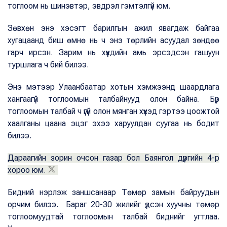
тоглоом нь шинэвтэр, эвдрэл гэмтэлгүй юм.
Зөвхөн энэ хэсэгт барилгын ажил явагдаж байгаа
хугацаанд биш өмнө нь ч энэ төрлийн асуудал зөндөө
гарч ирсэн. Зарим нь хүүхдийн амь эрсэдсэн гашуун
туршлага ч бий билээ.
Энэ мэтээр Улаанбаатар хотын хэмжээнд шаардлага
хангаагүй тоглоомын талбайнууд олон байна. Бүр
тоглоомын талбай ч үгүй олон мянган хүүхэд гэртээ цоожтой
хаалганы цаана эцэг эхээ харуулдан суугаа нь бодит
билээ.
Дараагийн зорин очсон газар бол Баянгол дүүргийн 4-р
хороо юм.
Бидний нэрлэж заншсанаар Төмөр замын байруудын
орчим билээ. Бараг 20-30 жилийг үдсэн хуучны төмөр
тоглоомуудтай тоглоомын талбай биднийг угтлаа.