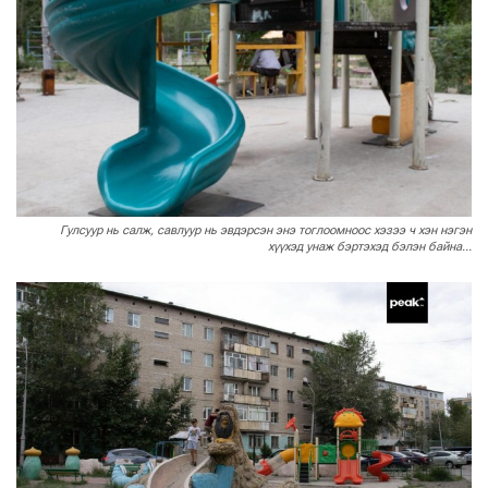
Гулсуур нь салж, савлуур нь эвдэрсэн энэ тоглоомноос хэзээ ч хэн нэгэн
хүүхэд унаж бэртэхэд бэлэн байна...