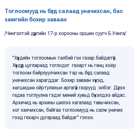
Тоглоомууд нь бүгд салаад уначихсан, бас
хамгийн бохир заваан
/Чингэлтэй дүүргийн 17-р хорооны оршин суугч Б.Уянга/
"Хүүхдийн тоглоомын талбай гэх газар байдаггүй.
Хүүхдүүд цуглараад тоглодог газарт нь ганц хоёр
тоглоом байрлуулчихсан тэр нь бүгд салаад
уначихсан харагддаг. Бохир заваан хүүхэд,
хөгшидөө ойртулахын аргагүй газрууд элбэг. Дүүгээ
гадаа тоглуулна гэдэг миний хувьд бүхэлдээ айдас.
Архичид нь архины шилээ хагалаад тавьчихсан,
хог хаячихсан, байгаа тоглоомууд нь салж уначих
гээд гяхарч дугараад байдаг" гэлээ.