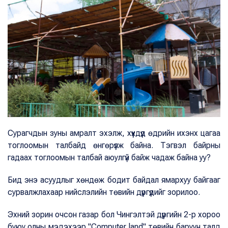
Сурагчдын зуны амралт эхэлж, хүүхдүүд өдрийн ихэнх цагаа
тоглоомын талбайд өнгөрүүлж байна. Тэгвэл байрны
гадаах тоглоомын талбай аюулгүй байж чадаж байна уу?
Бид энэ асуудлыг хөндөж бодит байдал ямархуу байгааг
сурвалжлахаар нийслэлийн төвийн дүүргүүдийг зорилоо.
Эхний зорин очсон газар бол Чингэлтэй дүүргийн 2-р хороо
буюу олны мэдэхээр "Computer land" төвийн баруун талд