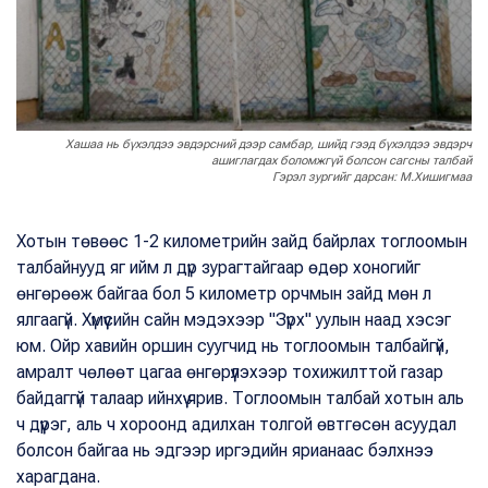
Хашаа нь бүхэлдээ эвдэрсний дээр самбар, шийд гээд бүхэлдээ эвдэрч
ашиглагдах боломжгүй болсон сагсны талбай
Гэрэл зургийг дарсан: М.Хишигмаа
Хотын төвөөс 1-2 километрийн зайд байрлах тоглоомын
талбайнууд яг ийм л дүр зурагтайгаар өдөр хоногийг
өнгөрөөж байгаа бол 5 километр орчмын зайд мөн л
ялгаагүй. Хүмүүсийн сайн мэдэхээр "Зүрх" уулын наад хэсэг
юм. Ойр хавийн оршин суугчид нь тоглоомын талбайгүй,
амралт чөлөөт цагаа өнгөрүүлэхээр тохижилттой газар
байдаггүй талаар ийнхүү ярив. Тоглоомын талбай хотын аль
ч дүүрэг, аль ч хороонд адилхан толгой өвтгөсөн асуудал
болсон байгаа нь эдгээр иргэдийн ярианаас бэлхнээ
харагдана.