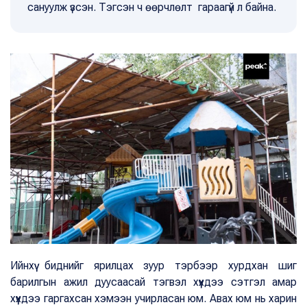
сануулж үзсэн. Тэгсэн ч өөрчлөлт гараагүй л байна.
Ийнхүү биднийг ярилцах зуур тэрбээр хурдхан шиг
барилгын ажил дуусаасай тэгвэл хүүхдээ сэтгэл амар
хүүхдээ гаргахсан хэмээн учирласан юм. Авах юм нь харин