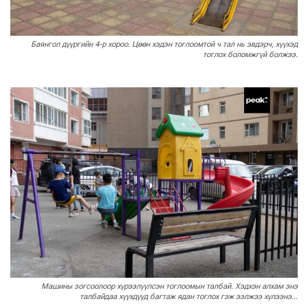
Баянгол дүүргийн 4-р хороо. Цөөн хэдэн тоглоомтой ч тал нь эвдэрч, хүүхэд
тоглох боломжгүй болжээ.
Машины зогсоолоор хүрээлүүлсэн тоглоомын талбай. Хэдхэн алхам энэ
талбайдаа хүүхдүүд багтаж ядан тоглох гэж ээлжээ хүлээнэ...