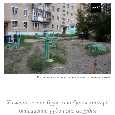
Хог, хогийн ургамлаар хүрээлүүлсэн тоглоомын талбай..
Хамгийн гол нь буух эзэн буцах хаяггүй
байгаагаас үүдэн энэ асуудал