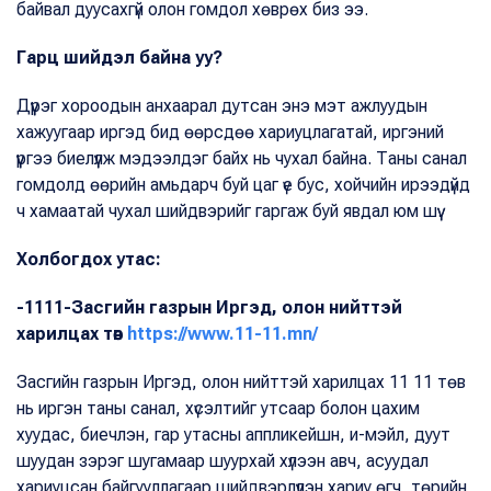
байвал дуусахгүй олон гомдол хөврөх биз ээ.
Гарц шийдэл байна уу?
Дүүрэг хороодын анхаарал дутсан энэ мэт ажлуудын
хажуугаар иргэд бид өөрсдөө хариуцлагатай, иргэний
үүргээ биелүүлж мэдээлдэг байх нь чухал байна. Таны санал
гомдолд өөрийн амьдарч буй цаг үе бус, хойчийн ирээдүйд
ч хамаатай чухал шийдвэрийг гаргаж буй явдал юм шүү.
Холбогдох утас:
-1111-Засгийн газрын Иргэд, олон нийттэй
харилцах төв
https://www.11-11.mn/
Засгийн газрын Иргэд, олон нийттэй харилцах 11 11 төв
нь иргэн таны санал, хүсэлтийг утсаар болон цахим
хуудас, биечлэн, гар утасны аппликейшн, и-мэйл, дуут
шуудан зэрэг шугамаар шуурхай хүлээн авч, асуудал
хариуцсан байгууллагаар шийдвэрлүүлэн хариу өгч, төрийн