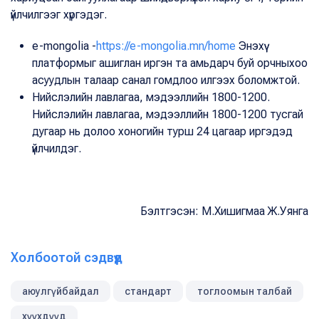
үйлчилгээг хүргэдэг.
e-mongolia -
https://e-mongolia.mn/home
Энэхүү
платформыг ашиглан иргэн та амьдарч буй орчныхоо
асуудлын талаар санал гомдлоо илгээх боломжтой.
Нийслэлийн лавлагаа, мэдээллийн 1800-1200.
Нийслэлийн лавлагаа, мэдээллийн 1800-1200 тусгай
дугаар нь долоо хоногийн турш 24 цагаар иргэдэд
үйлчилдэг.
Бэлтгэсэн: М.Хишигмаа Ж.Уянга
Холбоотой сэдвүүд
аюулгүйбайдал
стандарт
тоглоомын талбай
хүүхдүүд