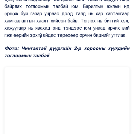
байрлах тоглоомын талбай юм. Барилгын ажлын ид
өрнөж буй газар учраас дээд талд нь хар хавтангаар
хамгаалалтын хаалт хийсэн байв. Тоглох нь битгий хэл,
хажуугаар нь явахад энд тэндээс юм унаад ирчих вий
гэж өөрийн эрхгүй айдас төрөхөөр орчин биднийг угтлаа.
Фото: Чингэлтэй дүүргийн 2-р хорооны хүүхдийн
тоглоомын талбай