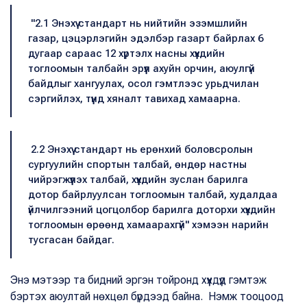
"2.1 Энэхүү стандарт нь нийтийн эзэмшлийн
газар, цэцэрлэгийн эдэлбэр газарт байрлах 6
дугаар сараас 12 хүртэлх насны хүүхдийн
тоглоомын талбайн эрүүл ахуйн орчин, аюулгүй
байдлыг хангуулах, осол гэмтлээс урьдчилан
сэргийлэх, түүнд хяналт тавихад хамаарна.
2.2 Энэхүү стандарт нь ерөнхий боловсролын
сургуулийн спортын талбай, өндөр настны
чийрэгжүүлэх талбай, хүүхдийн зуслан барилга
дотор байрлуулсан тоглоомын талбай, худалдаа
үйлчилгээний цогцолбор барилга доторхи хүүхдийн
тоглоомын өрөөнд хамаарахгүй" хэмээн нарийн
тусгасан байдаг.
Энэ мэтээр та бидний эргэн тойронд хүүхдүүд гэмтэж
бэртэх аюултай нөхцөл бүрдээд байна. Нэмж тооцоод