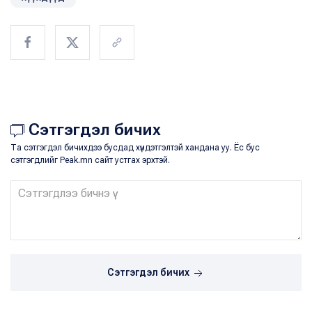
Сэтгэгдэл бичих
Та сэтгэгдэл бичихдээ бусдад хүндэтгэлтэй хандана уу. Ёс бус
сэтгэгдлийг Peak.mn сайт устгах эрхтэй.
Сэтгэгдэл бичих