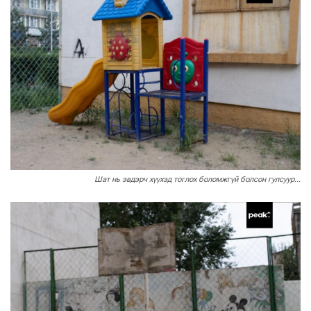
Шат нь эвдэрч хүүхэд тоглох боломжгүй болсон гулсуур...