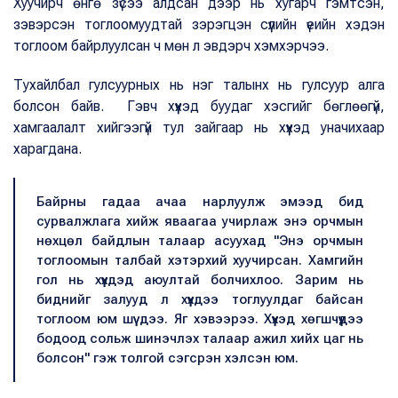
Хуучирч өнгө зүсээ алдсан дээр нь хугарч гэмтсэн,
зэвэрсэн тоглоомуудтай зэрэгцэн сүүлийн үеийн хэдэн
тоглоом байрлуулсан ч мөн л эвдэрч хэмхэрчээ.
Тухайлбал гулсуурных нь нэг талынх нь гулсуур алга
болсон байв. Гэвч хүүхэд буудаг хэсгийг бөглөөгүй,
хамгаалалт хийгээгүй тул зайгаар нь хүүхэд уначихаар
харагдана.
Байрны гадаа ачаа нарлуулж эмээд бид
сурвалжлага хийж яваагаа учирлаж энэ орчмын
нөхцөл байдлын талаар асуухад "Энэ орчмын
тоглоомын талбай хэтэрхий хуучирсан. Хамгийн
гол нь хүүхдэд аюултай болчихлоо. Зарим нь
биднийг залууд л хүүхдээ тоглуулдаг байсан
тоглоом юм шүү дээ. Яг хэвээрээ. Хүүхэд хөгшчүүдээ
бодоод сольж шинэчлэх талаар ажил хийх цаг нь
болсон" гэж толгой сэгсрэн хэлсэн юм.