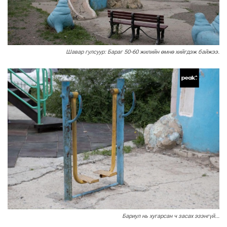
Шавар гулсуур: Бараг 50-60 жилийн өмнө хийгдэж байжээ.
Бариул нь хугарсан ч засах эзэнгүй...