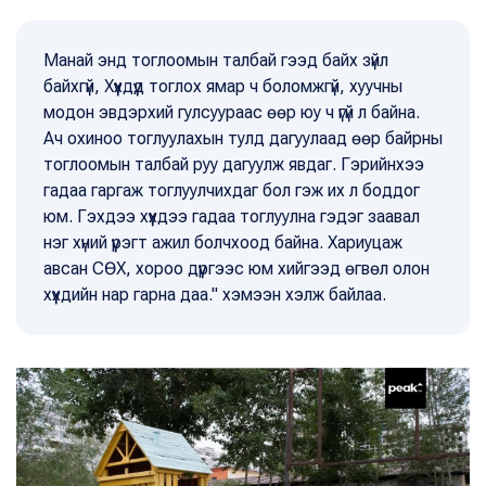
Манай энд тоглоомын талбай гээд байх зүйл
байхгүй, Хүүхдүүд тоглох ямар ч боломжгүй, хуучны
модон эвдэрхий гулсуураас өөр юу ч үгүй л байна.
Ач охиноо тоглуулахын тулд дагуулаад өөр байрны
тоглоомын талбай руу дагуулж явдаг. Гэрийнхээ
гадаа гаргаж тоглуулчихдаг бол гэж их л боддог
юм. Гэхдээ хүүхдээ гадаа тоглуулна гэдэг заавал
нэг хүний үүрэгт ажил болчхоод байна. Хариуцаж
авсан СӨХ, хороо дүүргээс юм хийгээд өгвөл олон
хүүхдийн нар гарна даа." хэмээн хэлж байлаа.