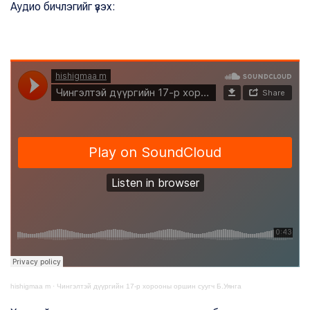
Аудио бичлэгийг үзэх:
hishigmaa m
·
Чингэлтэй дүүргийн 17-р хорооны оршин суугч Б.Уянга