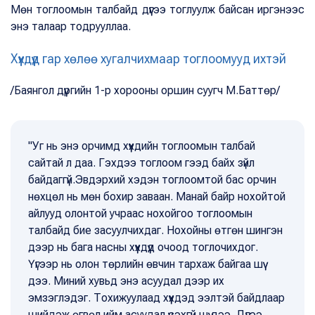
Мөн тоглоомын талбайд дүүгээ тоглуулж байсан иргэнээс
энэ талаар тодрууллаа.
Хүүхдүүд гар хөлөө хугалчихмаар тоглоомууд ихтэй
/Баянгол дүүргийн 1-р хорооны оршин суугч М.Баттөр/
"Уг нь энэ орчимд хүүхдийн тоглоомын талбай
сайтай л даа. Гэхдээ тоглоом гээд байх зүйл
байдаггүй.Эвдэрхий хэдэн тоглоомтой бас орчин
нөхцөл нь мөн бохир заваан. Манай байр нохойтой
айлууд олонтой учраас нохойгоо тоглоомын
талбайд бие засуулчихдаг. Нохойны өтгөн шингэн
дээр нь бага насны хүүхдүүд очоод тоглочихдог.
Үүгээр нь олон төрлийн өвчин тархаж байгаа шүү
дээ. Миний хувьд энэ асуудал дээр их
эмзэглэдэг. Тохижуулаад хүүхдэд ээлтэй байдлаар
шийдэж өгвөл ийм асуудал үүсэхгүй шүү дээ. Дүүгээ