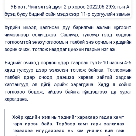
УБ хот. Чингэлтэй дүүрэг 2-р хороо 2022.06.29Хотын A
бүсэд буюу бидний сайн мэдэхээр 11-р сургуулийн замын
эсрэг талд байх энэ талбайд хүүхдийн цангинасан инээд
Хүүхдийн инээд цалгисан дуу барилгын ажлын нүргээнт
биш барилгын ажлын "тас няс" хийсэн чимээ ойр ойрхон
чимээнээр солигджээ. Савлуур, гулсуур гээд хэдхэн
сонстох бөгөөд хүүхдүүд айдастай харцаа бүлтэгнүүлэн гулсуур
тоглоомтой энэхүү тоглоомын талбай энэ орчмын хүүхдүүдийн
дээр тоглож байлаа. Чөлөөт цагаа айдасгүй өнгөрүүлэх
зорин очиж, тоглож нааддаг цөөхөн газрын нэг аж.
ёстой энэ алга дарам газартаа эцэг эхийнхээ "боль,
байг, наашаа, аюултай" гэх сөрөг утгатай үг сонсож өнжих
Биднийг очиход сэрүүхэн өдөр таарсан тул 5-10 насны 4-5
аж.
хүүхэд гулсуур дээр ээлжлэн тоглож байлаа. Тоглоомын
талбай дээр очоод дээшээ харвал зайтай хадсан
хавтангууд эв дүйгүй эрийж харагдана. Хүүхдүүд л хойно
тоглохоо бодож, ийшээ байнга гүйлдэцгээх дүр зураг
харагдана.
Хоёр хүүхдийн ээж нь тэднийг харахаар гадаа хамт
гарч ирсэн байв. Тэрбээр хамт гарч салхилах
гэхээсээ илүү дээрээс нь юм уначих вий гэж