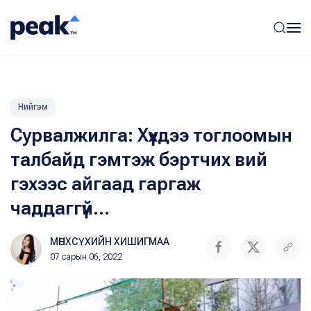
Нийгэм
Сурвалжилга: Хүүхдээ тоглоомын
талбайд гэмтэж бэртчих вий
гэхээс айгаад гаргаж
чаддаггүй...
МӨНХСҮХИЙН ХИШИГМАА
07 сарын 06, 2022