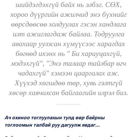
шийдэгдэхгүй байх нь элбэг. СӨХ,
хороо дүүргийн ажилчид энэ бүхнийг
өөрсдөөсөө холдуулах гэсэн хандлага
илт ажиглагдаж байлаа. Тодруулга
авахаар уулзсан хүмүүсээс харагдах
бөгөөд ихэнх нь " Би хариуцахгүй,
мэдэхгүй", "Энэ талаар тайлбар өгч
чадахгүй" хэмээн цааргалах аж.
Хүүхэд хөгшдөө төр, хувь гэлтгүй
хөсөр хаячихсан байгаагийн илрэл биз.
Ач охиноо тоглуулахын тулд өөр байрны
тоглоомын талбай руу дагуулж явдаг...