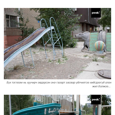
Бүх тоглоом нь хуучирч эвдэрсэн энэ газарт засвар үйлчилгээ хийгдээгүй олон
жил болжээ...