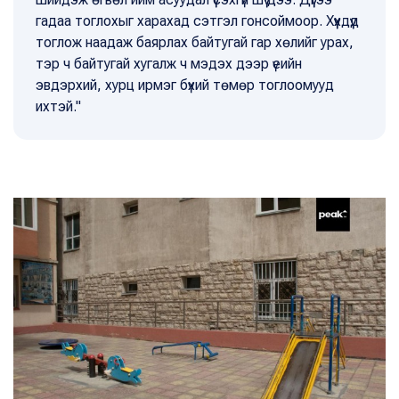
гадаа тоглохыг харахад сэтгэл гонсоймоор. Хүүхдүүд
тоглож наадаж баярлах байтугай гар хөлийг урах,
тэр ч байтугай хугалж ч мэдэх дээр үеийн
эвдэрхий, хурц ирмэг бүхий төмөр тоглоомууд
ихтэй."