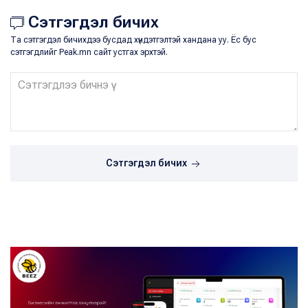
Сэтгэгдэл бичих
Та сэтгэгдэл бичихдээ бусдад хүндэтгэлтэй хандана уу. Ёс бус
сэтгэгдлийг Peak.mn сайт устгах эрхтэй.
Сэтгэгдэл бичих