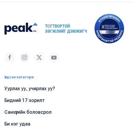
Үндсэн категори
Уурлах уу, учирлах уу?
Бидний 17 зорилт
Санхүүгийн боловсрол
Би нэг удаа