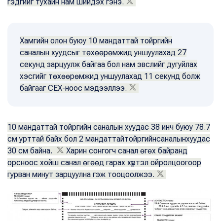
гэдгийг тухайн нам шийдэх гэнэ.
Хамгийн олон буюу 10 мандаттай тойргийн
саналын хуудсыг төхөөрөмжид уншуулахад 27
секунд зарцуулж байгаа бол нам эвслийг дугуйлах
хэсгийг төхөөрөмжид уншуулахад 11 секунд болж
байгааг СЕХ-ноос мэдээллээ.
10 мандаттай тойргийн саналын хуудас 38 инч буюу 78.7
см урттай байх бол 2 мандаттайтойргийнсаналынхуудас
30 см байна.
Харин сонгогч санал өгөх байранд
орсноос хойш санал өгөөд гарах хүртэл ойролцоогоор
гурван минут зарцуулна гэж тооцоолжээ.