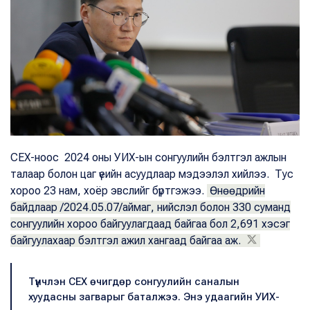
СЕХ-ноос 2024 оны УИХ-ын сонгуулийн бэлтгэл ажлын
талаар болон цаг үеийн асуудлаар мэдээлэл хийлээ. Тус
хороо 23 нам, хоёр эвслийг бүртгэжээ.
Өнөөдрийн
байдлаар /2024.05.07/аймаг, нийслэл болон 330 суманд
сонгуулийн хороо байгуулагдаад байгаа бол 2,691 хэсэг
байгуулахаар бэлтгэл ажил хангаад байгаа аж.
Түүнчлэн СЕХ өчигдөр сонгуулийн саналын
хуудасны загварыг баталжээ. Энэ удаагийн УИХ-