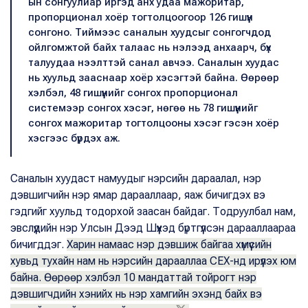
ын сонгуулиар иргэд анх удаа мажоритар,
пропорционал хоёр тогтолцоогоор 126 гишүүн
сонгоно. Тиймээс саналын хуудсыг сонгогчдод
ойлгомжтой байх талаас нь нэлээд анхаарч, бүх
талуудаа нээлттэй санал авчээ. Саналын хуудас
нь хуульд зааснаар хоёр хэсэгтэй байна. Өөрөөр
хэлбэл, 48 гишүүнийг сонгох пропорционал
системээр сонгох хэсэг, нөгөө нь 78 гишүүнийг
сонгох мажоритар тогтолцооны хэсэг гэсэн хоёр
хэсгээс бүрдэх аж.
Саналын хуудаст намуудыг нэрсийн дараалал, нэр
дэвшигчийн нэр ямар дарааллаар, яаж бичигдэх вэ
гэдгийг хуульд тодорхой заасан байдаг. Тодруулбал нам,
эвслүүдийн нэр Улсын Дээд Шүүхэд бүртгүүлсэн дарааллаараа
бичигддэг.
Харин намаас нэр дэвшиж байгаа хүмүүсийн
хувьд тухайн нам нь нэрсийн дарааллаа СЕХ-нд ирүүлэх юм
байна. Өөрөөр хэлбэл 10 мандаттай тойрогт нэр
дэвшигчдийн хэнийх нь нэр хамгийн эхэнд байх вэ