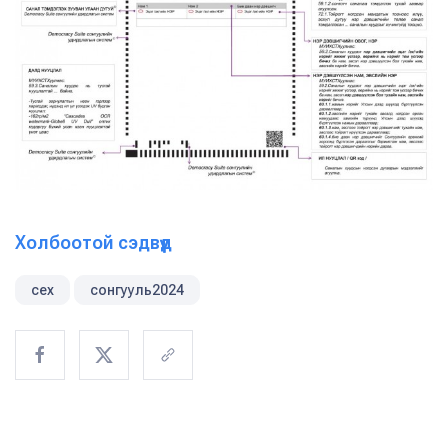
Холбоотой сэдвүүд
сех
сонгууль2024