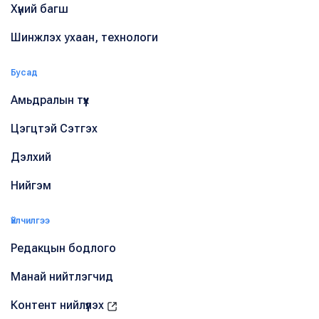
Хүний багш
Шинжлэх ухаан, технологи
Бусад
Амьдралын түүх
Цэгцтэй Сэтгэх
Дэлхий
Нийгэм
Үйлчилгээ
Редакцын бодлого
Манай нийтлэгчид
Контент нийлүүлэх