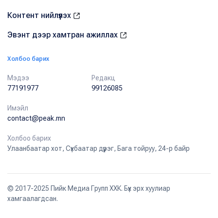
Контент нийлүүлэх
Эвэнт дээр хамтран ажиллах
Холбоо барих
Мэдээ
Редакц
77191977
99126085
Имэйл
contact@peak.mn
Холбоо барих
Улаанбаатар хот, Сүхбаатар дүүрэг, Бага тойруу, 24-р байр
© 2017-2025 Пийк Медиа Групп ХХК. Бүх эрх хуулиар
хамгаалагдсан.