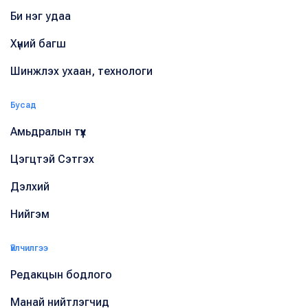
Би нэг удаа
Хүний багш
Шинжлэх ухаан, технологи
Бусад
Амьдралын түүх
Цэгцтэй Сэтгэх
Дэлхий
Нийгэм
Үйлчилгээ
Редакцын бодлого
Манай нийтлэгчид