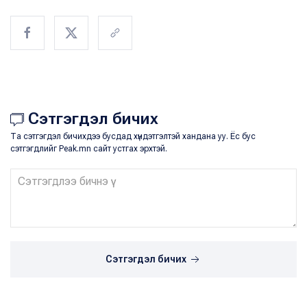
Сэтгэгдэл бичих
Та сэтгэгдэл бичихдээ бусдад хүндэтгэлтэй хандана уу. Ёс бус
сэтгэгдлийг Peak.mn сайт устгах эрхтэй.
Сэтгэгдэл бичих