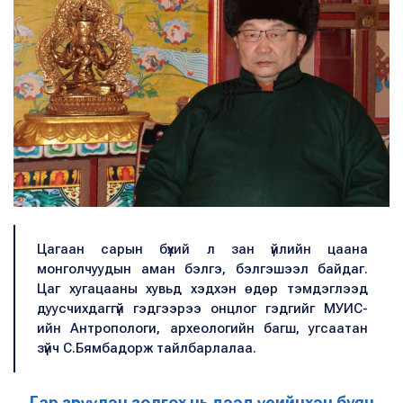
Цагаан сарын бүхий л зан үйлийн цаана
монголчуудын аман бэлгэ, бэлгэшээл байдаг.
Цаг хугацааны хувьд хэдхэн өдөр тэмдэглээд
дуусчихдаггүй гэдгээрээ онцлог гэдгийг МУИС-
ийн Антропологи, археологийн багш, угсаатан
зүйч С.Бямбадорж тайлбарлалаа.
Гар зөрүүлэн золгох нь дээд үеийнхэн буян