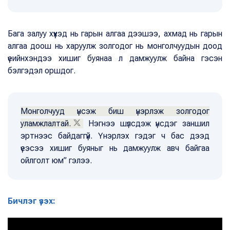
Бага залуу хүүхэд нь гарын алгаа дээшээ, ахмад нь гарын
алгаа доош нь харуулж золгодог нь монголчуудын доод
үеийнхэндээ хишиг буянаа л дамжуулж байна гэсэн
бэлгэдэл оршдог.
Монголчууд үнсэж биш үнэрлэж золгодог
уламжлалтай.
Нэгнээ шүлсдэж үнсдэг заншил
эртнээс байдаггүй. Үнэрлэх гэдэг ч бас дээд
үеэсээ хишиг буяныг нь дамжуулж авч байгаа
ойлголт юм” гэлээ.
Бичлэг үзэх: