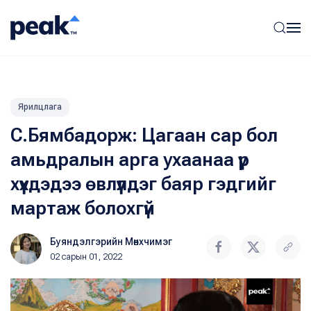
Ярилцлага
С.Бямбадорж: Цагаан сар бол
амьдралын арга ухаанаа үр
хүүхдэдээ өвлүүлдэг баяр гэдгийг
мартаж болохгүй
Буяндэлгэрийн Мөнхчимэг
02 сарын 01, 2022