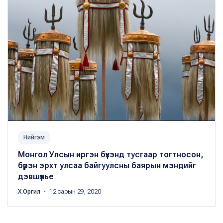
Нийгэм
Монгол Улсын иргэн бүхэнд тусгаар тогтносон,
бүрэн эрхт улсаа байгуулсны баярын мэндийг
дэвшүүлье
Х.Оргил
・ 12 сарын 29, 2020