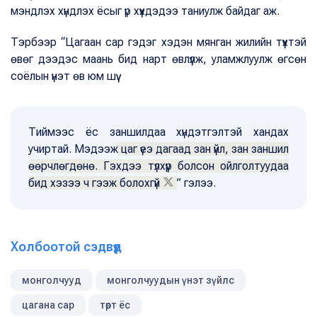
мэндлэх хүндлэх ёсыг үр хүүхдэдээ таниулж байдаг аж.
Тэрбээр “Цагаан сар гэдэг хэдэн мянган жилийн түүхтэй
өвөг дээдэс маань бид нарт өвлүүлж, уламжлуулж өгсөн
соёлын үнэт өв юм шүү.
Тиймээс ёс заншилдаа хүндэтгэлтэй хандах
учиртай. Мэдээж
цаг үеэ дагаад зан үйл, зан заншил
өөрчлөгдөнө. Гэхдээ түлхүүр болсон ойлголтуудаа
бид хэзээ ч гээж болохгүй
” гэлээ.
Холбоотой сэдвүүд
монголчууд
монголчуудын үнэт зүйлс
цагана сар
төрт ёс