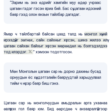
“Зарим нь энэ өдрийг хамгийн муу өдөр учраас
цагаан гэдэг гэсэн яриа бий. Бас сүү цагаан идээний
баяр гээд олон янзын тайлбар дагадаг.
Ямар ч тайлбартай байсан цаад талд нь
монгол хүний
ирээдүйг зөгнөх, сайн сайхныг хүссэн, шинэ жилээ илүү
цагаан сайхан байхыг хүссэн мөрөөдөл нь бэлгэдэлдээ
тод илэрдэг.
” хэмээн тодотгосон.
Мөн Монголын цагаан сар нь дорно дахины бусад
орнуудын ёс хүндэтгэлийн баяруудтай харьцуулвал
тийм ч нүсэр баяр биш гэнэ.
Цагаан сар нь монголчуудын амьдралын арга ухаанаа
өвлүүүлэх гол баяр юм. Бид өөрсдөө ч анзааралгүйгээр