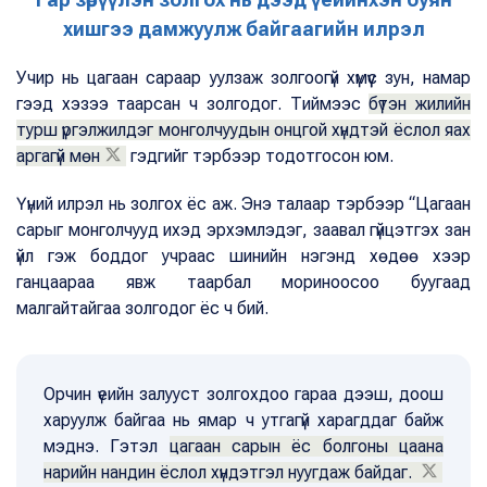
хишгээ дамжуулж байгаагийн илрэл
Учир нь цагаан сараар уулзаж золгоогүй хүмүүс зун, намар
гээд хэзээ таарсан ч золгодог. Тиймээс
бүтэн жилийн
турш үргэлжилдэг монголчуудын онцгой хүндтэй ёслол яах
аргагүй мөн
гэдгийг тэрбээр тодотгосон юм.
Үүний илрэл нь золгох ёс аж. Энэ талаар тэрбээр “Цагаан
сарыг монголчууд ихэд эрхэмлэдэг, заавал гүйцэтгэх зан
үйл гэж боддог учраас шинийн нэгэнд хөдөө хээр
ганцаараа явж таарбал мориноосоо буугаад
малгайтайгаа золгодог ёс ч бий.
Орчин үеийн залууст золгохдоо гараа дээш, доош
харуулж байгаа нь ямар ч утгагүй харагддаг байж
мэднэ. Гэтэл
цагаан сарын ёс болгоны цаана
нарийн нандин ёслол хүндэтгэл нуугдаж байдаг.