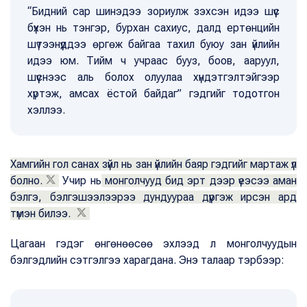
“Бидний сар шинэдээ зориулж зэхсэн идээ шүүс
бүхэн нь тэнгэр, бурхан сахиус, далд ертөнцийн
шүтээнүүддээ өргөж байгаа тахил буюу зан үйлийн
идээ юм. Тийм ч учраас бууз, боов, ааруул,
шүүснээс аль болох олуулаа хүндэтгэлтэйгээр
хүртэж, амсах ёстой байдаг” гэдгийг тодотгон
хэллээ.
Хамгийн гол санах зүйл нь зан үйлийн баяр гэдгийг мартаж үл
болно.
Учир нь
монголчууд бид эрт дээр үеэсээ аман
бэлгэ, бэлгэшээлээрээ дундуураа дүүргэж ирсэн ард
түмэн билээ.
Цагаан гэдэг өнгөнөөсөө эхлээд л монголчуудын
бэлгэдлийн сэтгэлгээ харагдана. Энэ талаар тэрбээр: