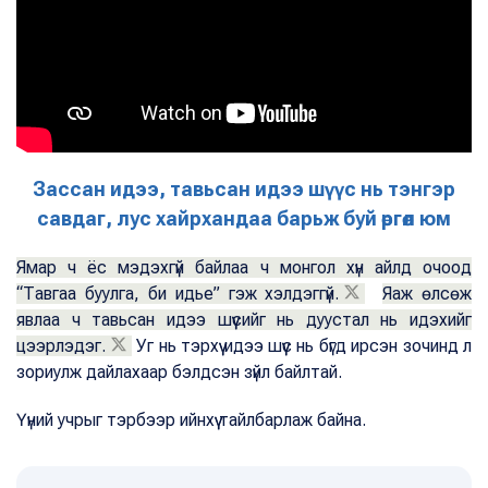
Зассан идээ, тавьсан идээ шүүс нь тэнгэр
савдаг, лус хайрхандаа барьж буй өргөл юм
Ямар ч ёс мэдэхгүй байлаа ч монгол хүн айлд очоод
“Тавгаа буулга, би идье” гэж хэлдэггүй.
Яаж өлсөж
явлаа ч тавьсан идээ шүүсийг нь дуустал нь идэхийг
цээрлэдэг.
Уг нь тэрхүү идээ шүүс нь бүгд ирсэн зочинд л
зориулж дайлахаар бэлдсэн зүйл байлтай.
Үүний учрыг тэрбээр ийнхүү тайлбарлаж байна.