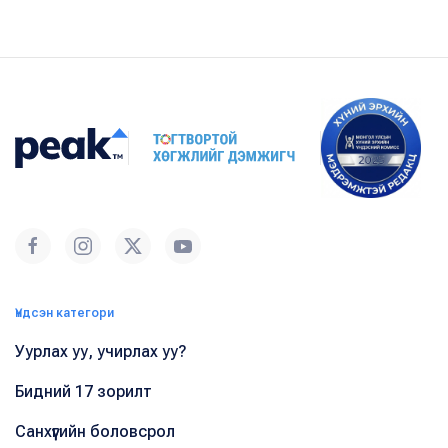
Үндсэн категори
Уурлах уу, учирлах уу?
Бидний 17 зорилт
Санхүүгийн боловсрол