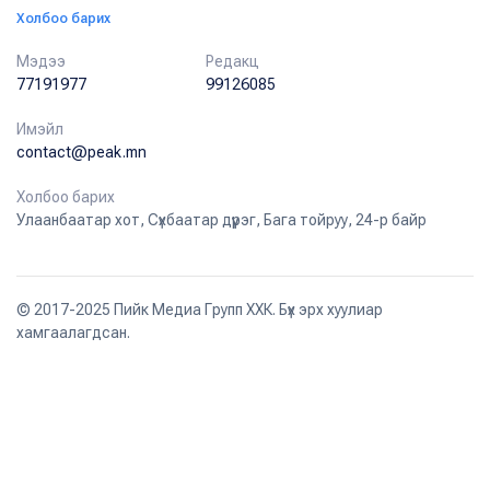
Холбоо барих
Мэдээ
Редакц
77191977
99126085
Имэйл
contact@peak.mn
Холбоо барих
Улаанбаатар хот, Сүхбаатар дүүрэг, Бага тойруу, 24-р байр
© 2017-2025 Пийк Медиа Групп ХХК. Бүх эрх хуулиар
хамгаалагдсан.