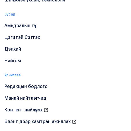
Бусад
Амьдралын түүх
Цэгцтэй Сэтгэх
Дэлхий
Нийгэм
Үйлчилгээ
Редакцын бодлого
Манай нийтлэгчид
Контент нийлүүлэх
Эвэнт дээр хамтран ажиллах