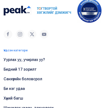
Үндсэн категори
Уурлах уу, учирлах уу?
Бидний 17 зорилт
Санхүүгийн боловсрол
Би нэг удаа
Хүний багш
Шинжлэх ухаан, технологи