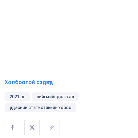
Холбоотой сэдвүүд
2021 он
нийгмийндаатгал
үндэсний статистикийн хороо