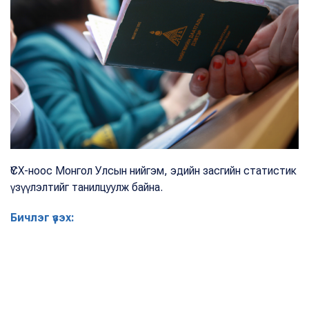
ҮСХ-ноос Монгол Улсын нийгэм, эдийн засгийн статистик
үзүүлэлтийг танилцуулж байна.
Бичлэг үзэх: