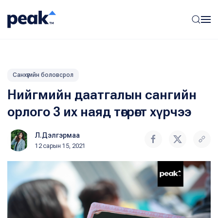
Санхүүгийн боловсрол
Нийгмийн даатгалын сангийн
орлого 3 их наяд төгрөгт хүрчээ
Л.Дэлгэрмаа
12 сарын 15, 2021