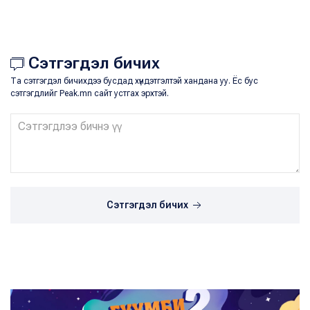
Сэтгэгдэл бичих
Та сэтгэгдэл бичихдээ бусдад хүндэтгэлтэй хандана уу. Ёс бус
сэтгэгдлийг Peak.mn сайт устгах эрхтэй.
Сэтгэгдэл бичих