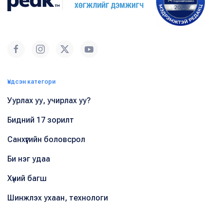
Үндсэн категори
Уурлах уу, учирлах уу?
Бидний 17 зорилт
Санхүүгийн боловсрол
Би нэг удаа
Хүний багш
Шинжлэх ухаан, технологи