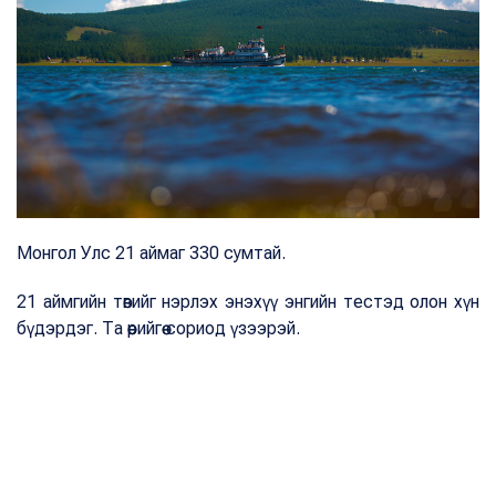
Монгол Улс 21 аймаг 330 сумтай.
21 аймгийн төвийг нэрлэх энэхүү энгийн тестэд олон хүн
бүдэрдэг. Та өөрийгөө сориод үзээрэй.