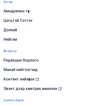
Бусад
Амьдралын түүх
Цэгцтэй Сэтгэх
Дэлхий
Нийгэм
Үйлчилгээ
Редакцын бодлого
Манай нийтлэгчид
Контент нийлүүлэх
Эвэнт дээр хамтран ажиллах
Холбоо барих