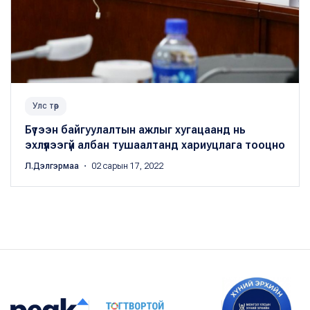
Улс төр
Бүтээн байгуулалтын ажлыг хугацаанд нь
эхлүүлээгүй албан тушаалтанд хариуцлага тооцно
Л.Дэлгэрмаа
・ 02 сарын 17, 2022