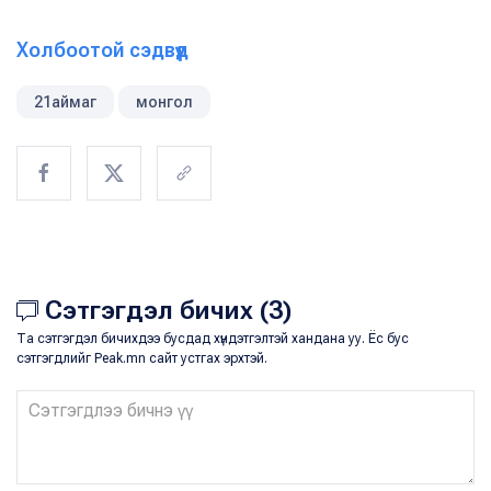
Холбоотой сэдвүүд
21аймаг
монгол
Сэтгэгдэл бичих (3)
Та сэтгэгдэл бичихдээ бусдад хүндэтгэлтэй хандана уу. Ёс бус
сэтгэгдлийг Peak.mn сайт устгах эрхтэй.