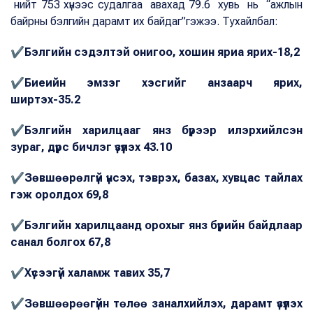
нийт 753 хүнээс судалгаа авахад 79.6 хувь нь “ажлын
байрны бэлгийн дарамт их байдаг”гэжээ. Тухайлбал:
✔
Бэлгийн сэдэлтэй онигоо, хошин яриа ярих-18,2
✔Биеийн эмзэг хэсгийг анзаарч ярих,
ширтэх-35.2
✔Бэлгийн харилцааг янз бүрээр илэрхийлсэн
зураг, дүрс бичлэг үзүүлэх 43.10
✔Зөвшөөрөлгүй үнсэх, тэврэх, базах, хувцас тайлах
гэж оролдох 69,8
✔Бэлгийн харилцаанд орохыг янз бүрийн байдлаар
санал болгох 67,8
✔Хүсээгүй халамж тавих 35,7
✔Зөвшөөрөөгүйн төлөө заналхийлэх, дарамт үзүүлэх