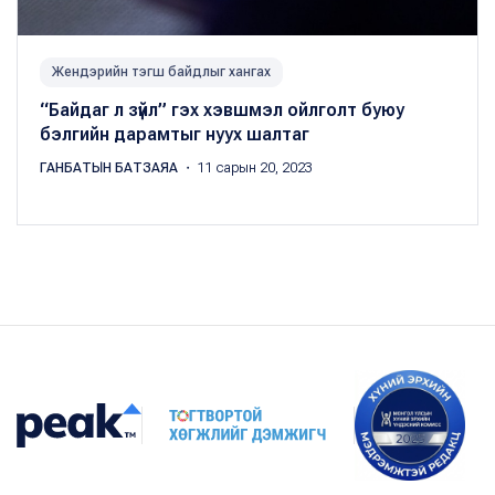
Жендэрийн тэгш байдлыг хангах
“Байдаг л зүйл” гэх хэвшмэл ойлголт буюу
бэлгийн дарамтыг нуух шалтаг
ГАНБАТЫН БАТЗАЯА
・ 11 сарын 20, 2023