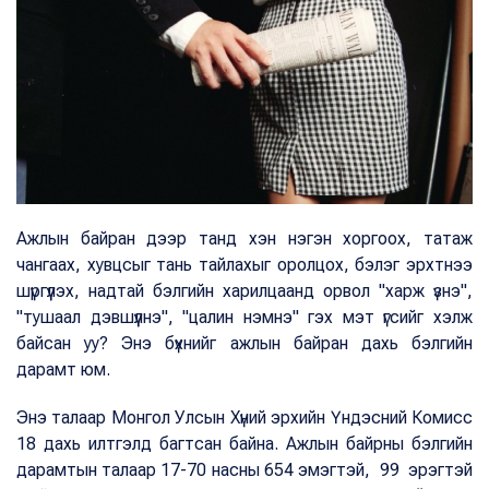
Ажлын байран дээр танд хэн нэгэн хоргоох, татаж
чангаах, хувцсыг тань тайлахыг оролцох, бэлэг эрхтнээ
шүргүүлэх, надтай бэлгийн харилцаанд орвол "харж үзнэ",
"тушаал дэвшүүлнэ", "цалин нэмнэ" гэх мэт үгсийг хэлж
байсан уу? Энэ бүхнийг ажлын байран дахь бэлгийн
дарамт юм.
Энэ талаар Монгол Улсын Хүний эрхийн Үндэсний Комисс
18 дахь илтгэлд багтсан байна. Ажлын байрны бэлгийн
дарамтын талаар 17-70 насны 654 эмэгтэй, 99 эрэгтэй