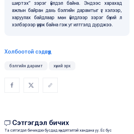
ширтэх” зэрэг үйлдэл байна. Эндээс харахад
ажлын байран дахь бэлгийн дарамтыг үг хэлээр,
харуулах байдлаар мөн үйлдлээр зэрэг бүхий л
хэлбэрээр үзүүлж байна гэж уг илтгэлд дурджээ.
Холбоотой сэдвүүд
бэлгийн дарамт
хүний эрх
Сэтгэгдэл бичих
Та сэтгэгдэл бичихдээ бусдад хүндэтгэлтэй хандана уу. Ёс бус