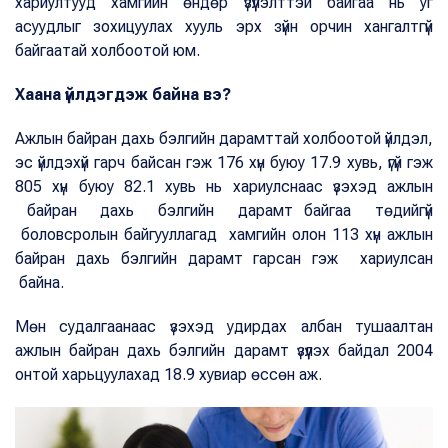
хариултууд хамгийн өндөр үзүүлэлттэй байгаа нь уг
асуудлыг зохицуулах хууль эрх зүйн орчин хангалтгүй
байгаатай холбоотой юм.
Хаана үйлдэгдэж байна вэ?
Ажлын байран дахь бэлгийн дарамттай холбоотой үйлдэл,
эс үйлдэхүй гарч байсан гэж 176 хүн буюу 17.9 хувь, үгүй гэж
805 хүн буюу 82.1 хувь нь хариулснаас үзэхэд ажлын
байран дахь бэлгийн дарамт байгаа төдийгүй
боловсролын байгууллагад хамгийн олон 113 хүн ажлын
байран дахь бэлгийн дарамт гарсан гэж хариулсан
байна.
Мөн судалгаанаас үзэхэд удирдах албан тушаалтан
ажлын байран дахь бэлгийн дарамт үзүүлэх байдал 2004
онтой харьцуулахад 18.9 хувиар өссөн аж.