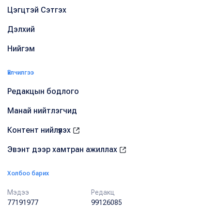
Цэгцтэй Сэтгэх
Дэлхий
Нийгэм
Үйлчилгээ
Редакцын бодлого
Манай нийтлэгчид
Контент нийлүүлэх
Эвэнт дээр хамтран ажиллах
Холбоо барих
Мэдээ
Редакц
77191977
99126085