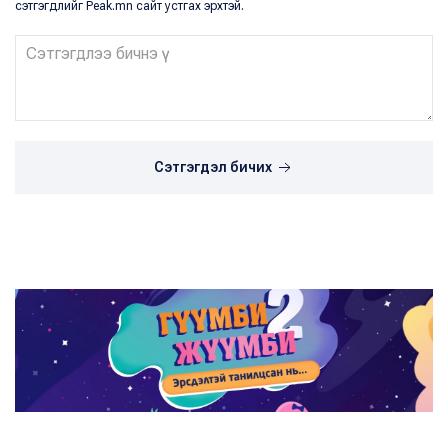
сэтгэгдлийг Peak.mn сайт устгах эрхтэй.
Сэтгэгдэл бичих