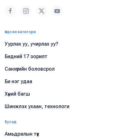
Үндсэн категори
Уурлах уу, учирлах уу?
Бидний 17 зорилт
Санхүүгийн боловсрол
Би нэг удаа
Хүний багш
Шинжлэх ухаан, технологи
Бусад
Амьдралын түүх