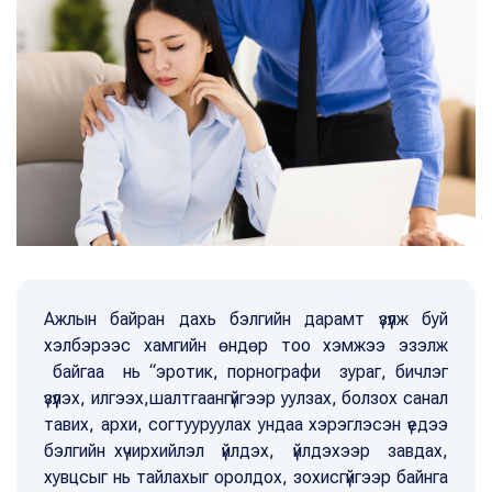
Ажлын байран дахь бэлгийн дарамт үзүүлж буй
хэлбэрээс хамгийн өндөр тоо хэмжээ эзэлж
байгаа нь “эротик, порнографи зураг, бичлэг
үзүүлэх, илгээх,шалтгаангүйгээр уулзах, болзох санал
тавих, архи, согтууруулах ундаа хэрэглэсэн үедээ
бэлгийн хүчирхийлэл үйлдэх, үйлдэхээр завдах,
хувцсыг нь тайлахыг оролдох, зохисгүйгээр байнга