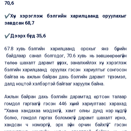
70,6
✔Хүч хэрэглэж бэлгийн харилцаанд оруулахыг
завдсан 68,7
✔Дээрх бүгд 35,6
67.8 хувь бэлгийн харилцаанд орохыг янз бүрийн
байдлаар санал болгодог, 70.6 хувь нь зөвшөөрөөгүйн
төлөө шахалт дарамт үзүүлэх, заналхийлэх хүч хэрэглэж
бэлгийн харилцаанд оруулах гэсэн хариултыг сонгосон
байгаа нь ажлын байран дахь бэлгийн дарамт түгээмэл,
далд ноцтой хэлбэртэй байгааг харуулж байна.
Ажлын байран дахь бэлгийн дарамтад өртсөн талаар
гомдол гаргаагүй гэсэн 446 хүний хариултаас харахад
"Хаана хандахаа мэдэхгүй, хамт олны дунд нэр хүндгүй
болно, гомдол гаргах боломжгүй дарамт шахалт ирнэ,
хандсан ч нэмэргүй, эрх зүйн орчин байхгүй” гэсэн