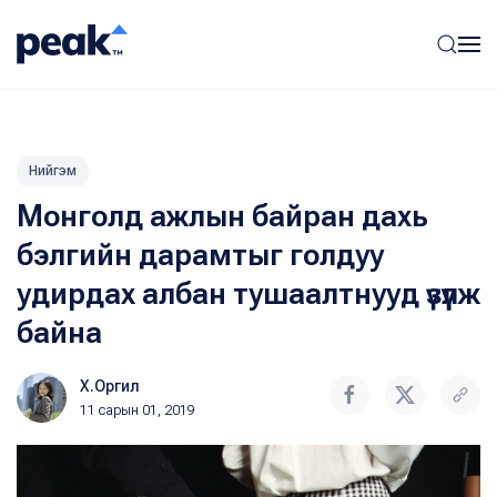
Нийгэм
Монголд ажлын байран дахь
бэлгийн дарамтыг голдуу
удирдах албан тушаалтнууд үзүүлж
байна
Х.Оргил
11 сарын 01, 2019