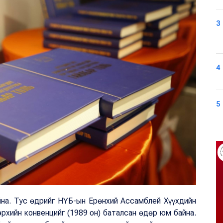
3
4
5
айна. Тус өдрийг НҮБ-ын Ерөнхий Ассамблей Хүүхдийн
эрхийн конвенцийг (1989 он) баталсан өдөр юм байна.