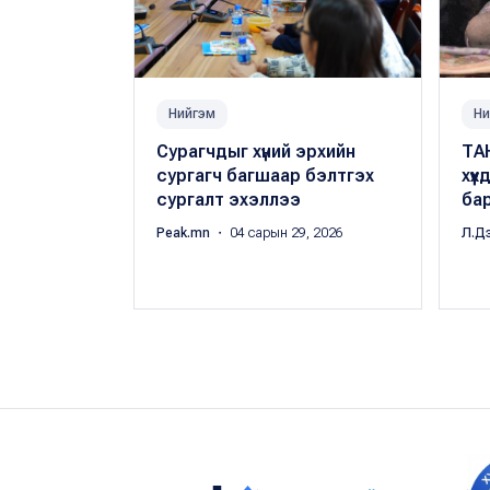
Нийгэм
Ни
Сурагчдыг хүний эрхийн
ТА
сургагч багшаар бэлтгэх
хүү
сургалт эхэллээ
ба
Peak.mn
・ 04 сарын 29, 2026
Л.Д