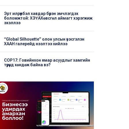
Эрт илрүүлбэл хавдар бүрэн эмчлэгдэх
боломжтой: ХЭҮА​Хөвсгөл аймагт хэрэгжиж
эхэллээ
“Global Silhouette” олон улсын үзэсгэлэн
ХААН галерейд нээлтээ хийлээ
COP17: Говийнхон ямар асуудлыг хамгийн
түрүүнд хөндөж байна вэ?