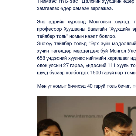
Тиймээс НҮБ-ээс “Дэлхийн хүүхдийн өдөр”-
хамгаалах өдөр хэмээн зарлажээ.
Энэ өдрийн хүрээнд Монголын хүүхэд, г
профессор Хуушааны Баавгайн "Хүүхдийн э
тайлбар толь" номын нээлт боллоо.
Энэхүү тайлбар тольд "Эрх зүйн мэдээллий
хүчин төгөлдөр мөрдөгдөж буй Монгол Улс
658 үндэсний хуулиас нийгмийн харилцааг ид
олон улсын 27 гэрээ, үндэсний 111 хууль т
шууд бусаар холбогдох 1500 гаруй нэр томьё
Мөн уг номыг бичихэд 40 гаруй толь бичиг, т