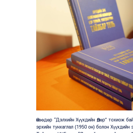
Өнөөдөр “Дэлхийн Хүүхдийн Өдөр” тохиож б
эрхийн тунхаглал (1950 он) болон Хүүхдийн 