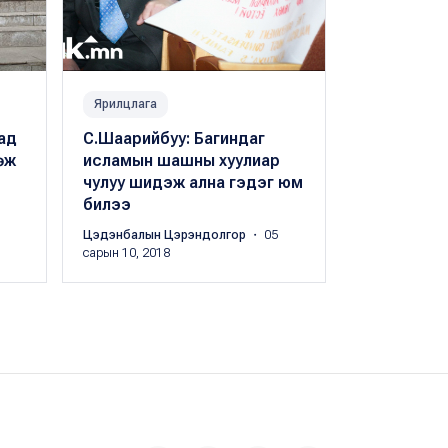
Ярилцлага
Дэлхий
ад
С.Шаарийбуу: Багиндаг
Олимпоос 
өж
исламын шашны хуулиар
болсон ир
чулуу шидэж ална гэдэг юм
өмгөөлсөн
билээ
дарамтан
Цэдэнбалын Цэрэндолгор
・ 05
Х.Оргил
・ 04 с
сарын 10, 2018