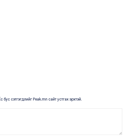
с бус сэтгэгдлийг Peak.mn сайт устгах эрхтэй.