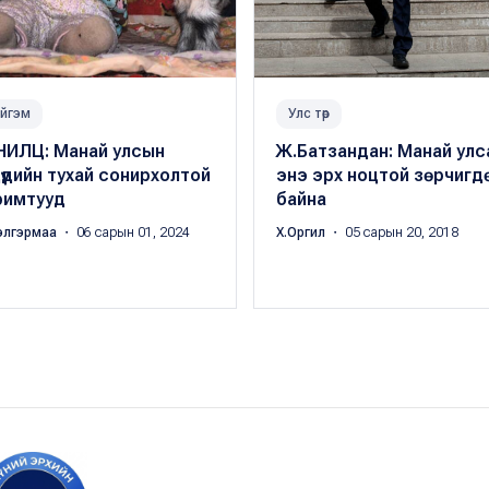
йгэм
Улс төр
НИЛЦ: Манай улсын
Ж.Батзандан: Манай улс
хдүүдийн тухай сонирхолтой
энэ эрх ноцтой зөрчигд
римтууд
байна
элгэрмаа
・ 06 сарын 01, 2024
Х.Оргил
・ 05 сарын 20, 2018