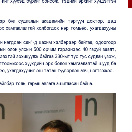
ийг хүүхэд бүрийг сонсож, тэдний эрхийг хүндэтгэн
эр бүл судлалын академийн тэргүүн доктор, дэд
рх хамгаалалтай холбогдох нэр томьёо, ухагдахууны
н нэгдсэн сан"-д цахим хэлбэрээр байгаа, одоогоор
ын олон улсын 500 орчим гэрээнээс 40 гаруй заалт,
эвхтэй зохицуулж байгаа 330-ыг тус тус судлан үзэж,
огтоомжоос хүүхдийн эрх болон хамгаалалтай шууд ба
о, ухагдахууныг эш татан түүвэрлэн авч, нэгтгэжээ.
айлбар толь, гарын авлага ашигласан байна.