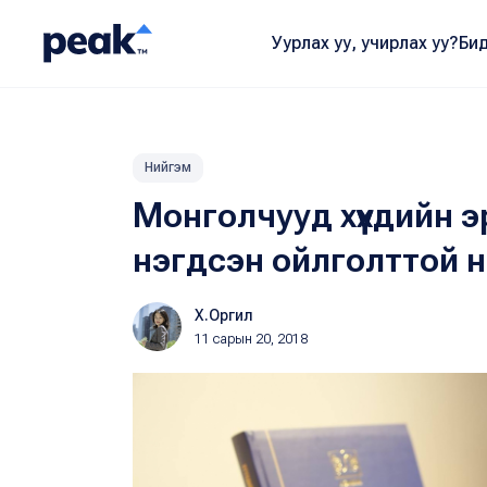
Уурлах уу, учирлах уу?
Бид
Нийгэм
Монголчууд хүүхдийн 
нэгдсэн ойлголттой 
Х.Оргил
11 сарын 20, 2018