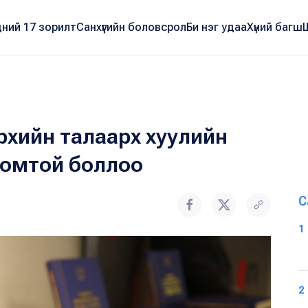
ний 17 зорилт
Санхүүгийн боловсрол
Би нэг удаа
Хүний багш
эрхийн талаарх хуулийн
номтой боллоо
С
1
2