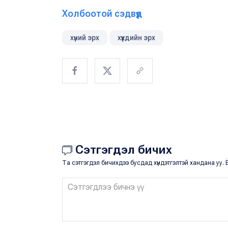
Холбоотой сэдвүүд
хүний эрх
хүүхдийн эрх
Сэтгэгдэл бичих
Та сэтгэгдэл бичихдээ бусдад хүндэтгэлтэй хандана уу. Ё