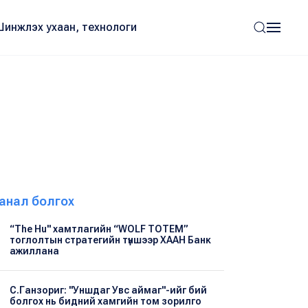
Шинжлэх ухаан, технологи
анал болгох
“The Hu" хамтлагийн “WOLF TOTEM”
тоглолтын стратегийн түншээр ХААН Банк
ажиллана
С.Ганзориг: "Уншдаг Увс аймаг"-ийг бий
болгох нь бидний хамгийн том зорилго