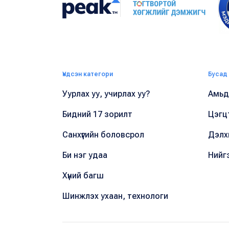
Үндсэн категори
Бусад
Уурлах уу, учирлах уу?
Амьдр
Бидний 17 зорилт
Цэгц
Санхүүгийн боловсрол
Дэлх
Би нэг удаа
Нийг
Хүний багш
Шинжлэх ухаан, технологи