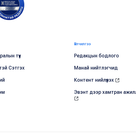
Үйлчилгээ
алын түүх
Редакцын бодлого
тэй Сэтгэх
Манай нийтлэгчид
ий
Контент нийлүүлэх
эм
Эвэнт дээр хамтран ажил