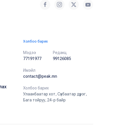
Холбоо барих
Мэдээ
Редакц
77191977
99126085
Имэйл
contact@peak.mn
лах
Холбоо барих
Улаанбаатар хот, Сүхбаатар дүүрэг,
Бага тойруу, 24-р байр