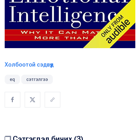
Холбоотой сэдвүүд
eq
сэтгэлгээ
Сэтгэгдэл бичих (3)