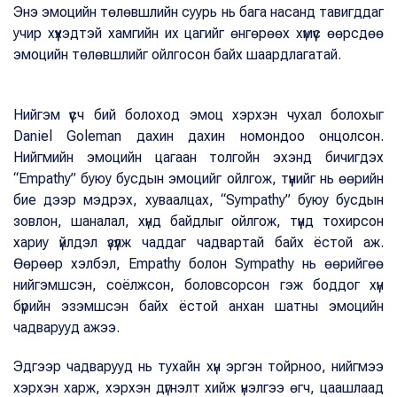
Энэ эмоцийн төлөвшлийн суурь нь бага насанд тавигддаг
учир хүүхэдтэй хамгийн их цагийг өнгөрөөх хүмүүс өөрсдөө
эмоцийн төлөвшлийг ойлгосон байх шаардлагатай.
Нийгэм үүсч бий болоход эмоц хэрхэн чухал болохыг
Daniel Goleman дахин дахин номондоо онцолсон.
Нийгмийн эмоцийн цагаан толгойн эхэнд бичигдэх
“Empathy” буюу бусдын эмоцийг ойлгож, түүнийг нь өөрийн
бие дээр мэдрэх, хуваалцах, “Sympathy” буюу бусдын
зовлон, шаналал, хүнд байдлыг ойлгож, түүнд тохирсон
хариу үйлдэл үзүүлж чаддаг чадвартай байх ёстой аж.
Өөрөөр хэлбэл, Empathy болон Sympathy нь өөрийгөө
нийгэмшсэн, соёлжсон, боловсорсон гэж боддог хүн
бүрийн эзэмшсэн байх ёстой анхан шатны эмоцийн
чадварууд ажээ.
Эдгээр чадварууд нь тухайн хүн эргэн тойрноо, нийгмээ
хэрхэн харж, хэрхэн дүгнэлт хийж үнэлгээ өгч, цаашлаад