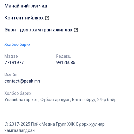
Манай нийтлэгчид
Контент нийлүүлэх
Эвэнт дээр хамтран ажиллах
Холбоо барих
Мэдээ
Редакц
77191977
99126085
Имэйл
contact@peak.mn
Холбоо барих
Улаанбаатар хот, Сүхбаатар дүүрэг, Бага тойруу, 24-р байр
© 2017-2025 Пийк Медиа Групп ХХК. Бүх эрх хуулиар
хамгаалагдсан.