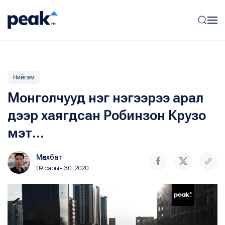
Нийгэм
Монголчууд нэг нэгээрээ арал
дээр хаягдсан Робинзон Крузо
мэт...
Мөнхбат
09 сарын 30, 2020