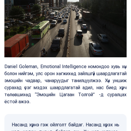
Daniel Goleman, Emotional Intelligence номондоо хувь хүн
болон нийгэм, улс орон хөгжихөд зайлшгүй шаардлагатай
эмоцийн чадвар, чанаруудыг танилцуулжээ. Хүн уншиж
сурахад үсэг мэдэх шаардлагатай адил, нас биед хүрч
төлөвшихөд “Эмоцийн Цагаан Толгой” -д суралцах
ёстой ажээ.
Насанд хүрнэ гэж ойлголт байдаг. Насанд хүрэх нь