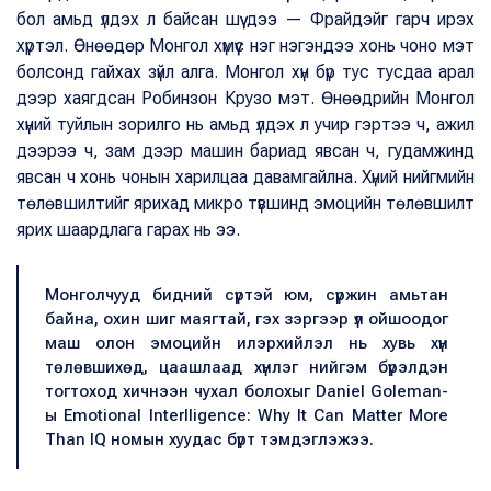
бол амьд үлдэх л байсан шүү дээ — Фрайдэйг гарч ирэх
хүртэл. Өнөөдөр Монгол хүмүүс нэг нэгэндээ хонь чоно мэт
болсонд гайхах зүйл алга. Монгол хүн бүр тус тусдаа арал
дээр хаягдсан Робинзон Крузо мэт. Өнөөдрийн Монгол
хүний туйлын зорилго нь амьд үлдэх л учир гэртээ ч, ажил
дээрээ ч, зам дээр машин бариад явсан ч, гудамжинд
явсан ч хонь чонын харилцаа давамгайлна. Хүний нийгмийн
төлөвшилтийг ярихад микро түвшинд эмоцийн төлөвшилт
ярих шаардлага гарах нь ээ.
Монголчууд бидний сүртэй юм, сүржин амьтан
байна, охин шиг маягтай, гэх зэргээр үл ойшоодог
маш олон эмоцийн илэрхийлэл нь хувь хүн
төлөвшихөд, цаашлаад хүнлэг нийгэм бүрэлдэн
тогтоход хичнээн чухал болохыг Daniel Goleman-
ы Emotional Interlligence: Why It Can Matter More
Than IQ номын хуудас бүрт тэмдэглэжээ.