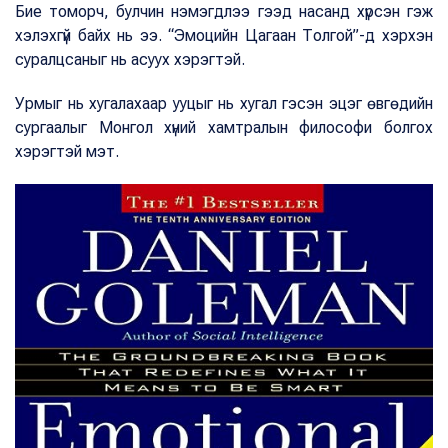
Бие томорч, булчин нэмэгдлээ гээд насанд хүрсэн гэж
хэлэхгүй байх нь ээ. “Эмоцийн Цагаан Толгой”-д хэрхэн
суралцсаныг нь асуух хэрэгтэй.
Урмыг нь хугалахаар ууцыг нь хугал гэсэн эцэг өвгөдийн
сургаалыг Монгол хүний хамтралын философи болгох
хэрэгтэй мэт.