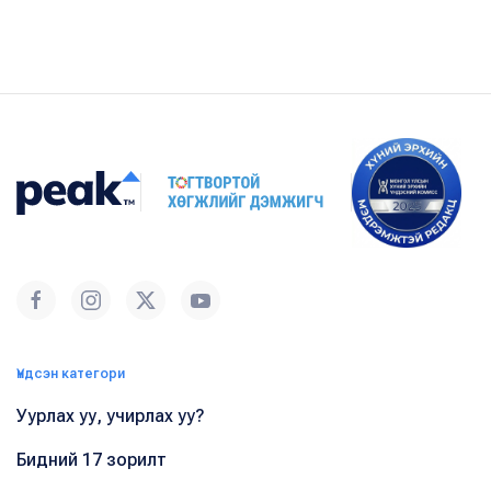
Үндсэн категори
Уурлах уу, учирлах уу?
Бидний 17 зорилт