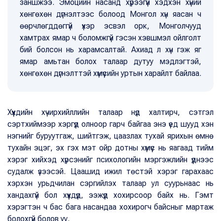
заншжээ. Эмоцийн насанд хүрээгүй хэдхэн хүний
хөнгөхөн дүгнэлтээс болоод Монгол хүн яасан ч
өөрчлөгддөггүй үхэр эсвэл орк, Монголчууд
хамтрах ямар ч боломжгүй гэсэн хэвшмэл ойлголт
бий болсон нь харамсалтай. Ахиад л хүн гэж яг
ямар амьтан болох талаар дутуу мэдлэгтэй,
хөнгөхөн дүгнэлттэй хүмүүсийн уртын харайлт байлаа.
Хүүхдийн хүчирхийллийн талаар нүд халтирч, сэтгэл
сэртхиймээр хэргүүд олноор гарч байгаа энэ үед шууд хэн
нэгнийг буруутгаж, шийтгэж, цаазлах тухай ярихын өмнө
тухайн эцэг, эх гэх мэт ойр дотны хүмүүс нь яагаад тийм
хэрэг хийхэд хүрсэнийг психологийн мэргэжлийн үүднээс
судалж үзээсэй. Цаашид ижил төстэй хэрэг гарахаас
хэрхэн урьдчилан сэргийлэх талаар ул суурьнаас нь
хандахгүй бол хүүхдүүд, ээжүүд хохирсоор байх нь. Гэмт
хэрэгтэн ч бас бага насандаа хохирогч байсныг мартаж
болохгүй болов уу.