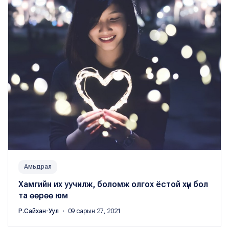
Амьдрал
Хамгийн их уучилж, боломж олгох ёстой хүн бол
та өөрөө юм
Р.Сайхан-Уул
・ 09 сарын 27, 2021