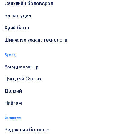
Санхүүгийн боловсрол
Би нэг удаа
Хүний багш
Шинжлэх ухаан, технологи
Бусад
Амьдралын түүх
Цэгцтэй Сэтгэх
Дэлхий
Нийгэм
Үйлчилгээ
Редакцын бодлого