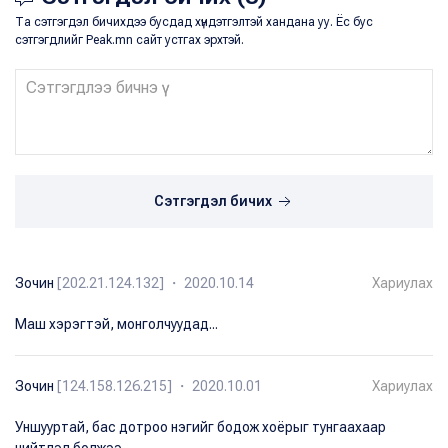
Та сэтгэгдэл бичихдээ бусдад хүндэтгэлтэй хандана уу. Ёс бус
сэтгэгдлийг Peak.mn сайт устгах эрхтэй.
Сэтгэгдэл бичих
Зочин
[202.21.124.132] ・ 2020.10.14
Хариулах
Маш хэрэгтэй, монголчуудад...
Зочин
[124.158.126.215] ・ 2020.10.01
Хариулах
Уншууртай, бас дотроо нэгийг бодож хоёрыг тунгаахаар
нийтлэл болжээ.