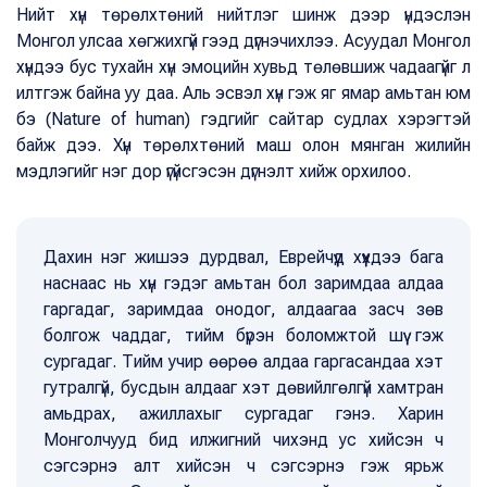
Нийт хүн төрөлхтөний нийтлэг шинж дээр үндэслэн
Монгол улсаа хөгжихгүй гээд дүгнэчихлээ. Асуудал Монгол
хүндээ бус тухайн хүн эмоцийн хувьд төлөвшиж чадаагүйг л
илтгэж байна уу даа. Аль эсвэл хүн гэж яг ямар амьтан юм
бэ (Nature of human) гэдгийг сайтар судлах хэрэгтэй
байж дээ. Хүн төрөлхтөний маш олон мянган жилийн
мэдлэгийг нэг дор үгүйсгэсэн дүгнэлт хийж орхилоо.
Дахин нэг жишээ дурдвал, Еврейчүүд хүүхдээ бага
наснаас нь хүн гэдэг амьтан бол заримдаа алдаа
гаргадаг, заримдаа онодог, алдаагаа засч зөв
болгож чаддаг, тийм бүрэн боломжтой шүү гэж
сургадаг. Тийм учир өөрөө алдаа гаргасандаа хэт
гутралгүй, бусдын алдааг хэт дөвийлгөлгүй хамтран
амьдрах, ажиллахыг сургадаг гэнэ. Харин
Монголчууд бид илжигний чихэнд ус хийсэн ч
сэгсэрнэ алт хийсэн ч сэгсэрнэ гэж ярьж