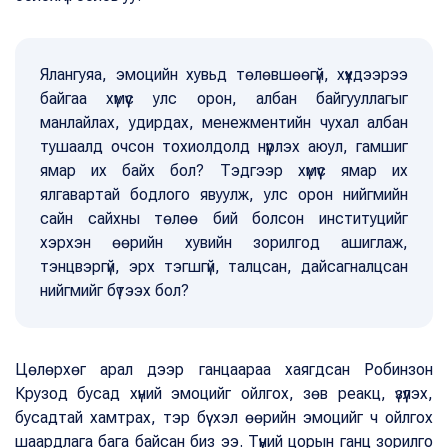
Ялангуяа, эмоцийн хувьд төлөвшөөгүй, хүүхдээрээ
байгаа хүмүүс улс орон, албан байгууллагыг
манлайлах, удирдах, менежментийн чухал албан
тушаалд очсон тохиолдолд нүүрлэх аюул, гамшиг
ямар их байх бол? Тэдгээр хүмүүс ямар их
ялгавартай бодлого явуулж, улс орон нийгмийн
сайн сайхны төлөө бий болсон институцийг
хэрхэн өөрийн хувийн зорилгод ашиглаж,
тэнцвэргүй, эрх тэгшгүй, талцсан, дайсагналцсан
нийгмийг бүтээх бол?
Цөлөрхөг арал дээр ганцаараа хаягдсан Робинзон
Крузод бусад хүний эмоцийг ойлгох, зөв реакц, үзүүлэх,
бусадтай хамтрах, тэр бүү хэл өөрийн эмоцийг ч ойлгох
шаардлага бага байсан биз ээ. Түүний цорын ганц зорилго