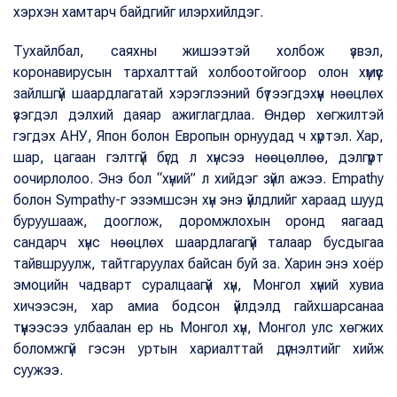
хэрхэн хамтарч байдгийг илэрхийлдэг.
Тухайлбал, саяхны жишээтэй холбож үзвэл,
коронавирусын тархалттай холбоотойгоор олон хүмүүс
зайлшгүй шаардлагатай хэрэглээний бүтээгдэхүүн нөөцлөх
үзэгдэл дэлхий даяар ажиглагдлаа. Өндөр хөгжилтэй
гэгдэх АНУ, Япон болон Европын орнуудад ч хүртэл. Хар,
шар, цагаан гэлтгүй бүгд л хүнсээ нөөцөллөө, дэлгүүрт
оочирлолоо. Энэ бол “хүний” л хийдэг зүйл ажээ. Empathy
болон Sympathy-г эзэмшсэн хүн энэ үйлдлийг хараад шууд
буруушааж, дооглож, доромжлохын оронд яагаад
сандарч хүнс нөөцлөх шаардлагагүй талаар бусдыгаа
тайвшруулж, тайтгаруулах байсан буй за. Харин энэ хоёр
эмоцийн чадварт суралцаагүй хүн, Монгол хүний хувиа
хичээсэн, хар амиа бодсон үйлдэлд гайхшарсанаа
түүнээсээ улбаалан ер нь Монгол хүн, Монгол улс хөгжих
боломжгүй гэсэн уртын хариалттай дүгнэлтийг хийж
суужээ.