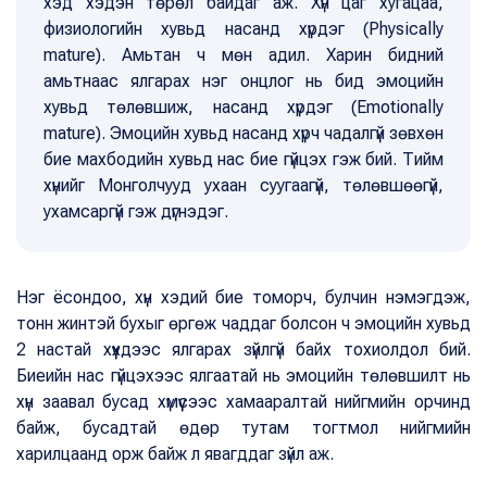
хэд хэдэн төрөл байдаг аж. Хүн цаг хугацаа,
физиологийн хувьд насанд хүрдэг (Physically
mature). Амьтан ч мөн адил. Харин бидний
амьтнаас ялгарах нэг онцлог нь бид эмоцийн
хувьд төлөвшиж, насанд хүрдэг (Emotionally
mature). Эмоцийн хувьд насанд хүрч чадалгүй зөвхөн
бие махбодийн хувьд нас бие гүйцэх гэж бий. Тийм
хүнийг Монголчууд ухаан суугаагүй, төлөвшөөгүй,
ухамсаргүй гэж дүгнэдэг.
Нэг ёсондоо, хүн хэдий бие томорч, булчин нэмэгдэж,
тонн жинтэй бухыг өргөж чаддаг болсон ч эмоцийн хувьд
2 настай хүүхдээс ялгарах зүйлгүй байх тохиолдол бий.
Биеийн нас гүйцэхээс ялгаатай нь эмоцийн төлөвшилт нь
хүн заавал бусад хүмүүсээс хамааралтай нийгмийн орчинд
байж, бусадтай өдөр тутам тогтмол нийгмийн
харилцаанд орж байж л явагддаг зүйл аж.