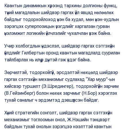
Квантын динамикын хүрээнд тархины долгионы функц,
түүний магадлалын шийдвэр гаргах үйл явцад нөлөөлөх
байдлыг тодорхойлоход үнэн ба худал, мөн үнэн-худлын
зэрэгцэх суперпозицын үзэгдлийг харгалзан гурван
үнэлэмжит логикийн үйлчлэлийг чухалчлан үзэж байна.
Учир холбогдлын үндэслэл, шийдвэр гаргах сэтгэхүйн
үйлдлийг Гилбертын оронд квантын магадлалд суурилан
тайлбарлах нь илүү үр дүнтэй гэж үздэг байна.
Зөрчилтэй, тодорхойгүй, эрсдэлтэй нөхцөлд шийдвэр
гаргах сэтгэхүйн механизмыг судлахад “Хар муур”-ын
хийсвэр туршилт (Э.Шредингер), тодорхойгүйн зарчим
(В.Гейзинберг) болон нөхөх зарчмыг (Н.Бор) хэрэглэх
тухай саналыг ч эрдэмтэд дэвшүүлсэн байдаг.
Хүний стратегийн сонголт, шийдвэр гаргах сэтгэхүйн
механизмыг тоглоомын онол, Ж.Нэшийн тэнцвэрт
байдлын тухай онолын зэрэгцээ нээлттэй квантын