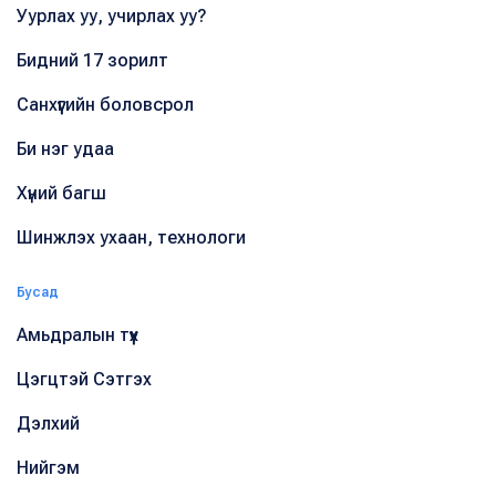
Уурлах уу, учирлах уу?
Бидний 17 зорилт
Санхүүгийн боловсрол
Би нэг удаа
Хүний багш
Шинжлэх ухаан, технологи
Бусад
Амьдралын түүх
Цэгцтэй Сэтгэх
Дэлхий
Нийгэм