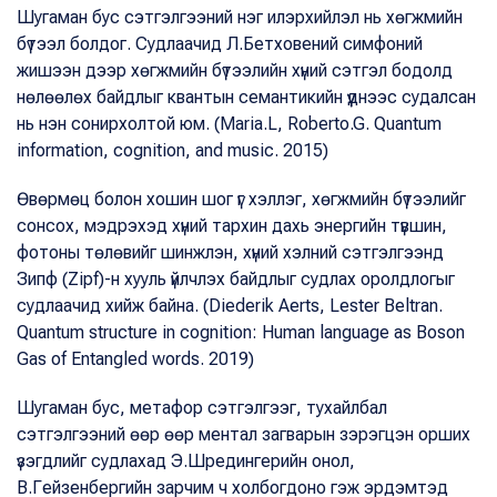
Шугаман бус сэтгэлгээний нэг илэрхийлэл нь хөгжмийн
бүтээл болдог. Судлаачид Л.Бетховений симфоний
жишээн дээр хөгжмийн бүтээлийн хүний сэтгэл бодолд
нөлөөлөх байдлыг квантын семантикийн үүднээс судалсан
нь нэн сонирхолтой юм. (Maria.L, Roberto.G. Quantum
information, cognition, and music. 2015)
Өвөрмөц болон хошин шог үг хэллэг, хөгжмийн бүтээлийг
сонсох, мэдрэхэд хүний тархин дахь энергийн түвшин,
фотоны төлөвийг шинжлэн, хүний хэлний сэтгэлгээнд
Зипф (Zipf)-н хууль үйлчлэх байдлыг судлах оролдлогыг
судлаачид хийж байна. (Diederik Aerts, Lester Beltran.
Quantum structure in cognition: Human language as Boson
Gas of Entangled words. 2019)
Шугаман бус, метафор сэтгэлгээг, тухайлбал
сэтгэлгээний өөр өөр ментал загварын зэрэгцэн орших
үзэгдлийг судлахад Э.Шредингерийн онол,
В.Гейзенбергийн зарчим ч холбогдоно гэж эрдэмтэд