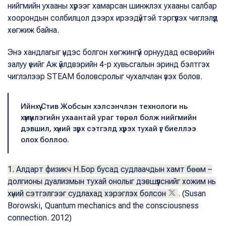
нийгмийн ухааны хүрээг хамарсан шинжлэх ухааны салбар
хоорондын солбилцол дээрх ирээдүйтэй тэргүүлэх чиглэлүүд
хөгжиж байна.
Энэ хандлагыг үндэс болгон хөгжингүй орнуудад өсвөрийн
залуу үеийг Аж үйлдвэрийн 4-р хувьсгалын эринд бэлтгэх
чиглэлээр STEAM боловсролыг чухалчлан үзэх болов.
Ийнхүү Стив Жобсын хэлсэнчлэн технологи нь
хүмүүнлэгийн ухаантай ураг төрөл болж нийгмийн
дэвшил, хүний зүрх сэтгэлд хүрэх тухай үг биеллээ
олох боллоо.
1. Алдарт физикч Н.Бор бусад судлаачдын хамт бөөм –
долгионы дуализмын тухай онолыг дэвшүүлснийг хожим нь
хүний сэтгэлгээг судлахад хэрэглэх болсон
. (Susan
Borowski, Quantum mechanics and the consciousness
connection. 2012)