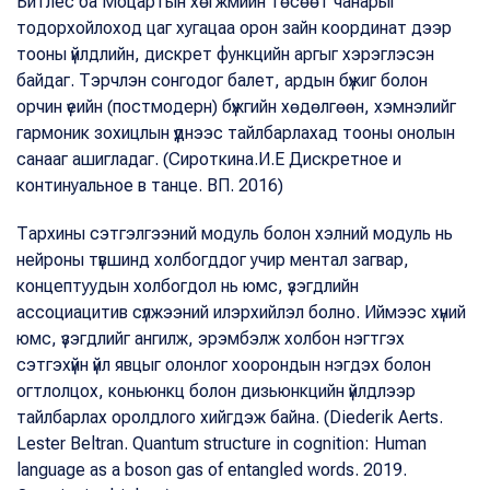
Битлес ба Моцартын хөгжмийн төсөөт чанарыг
тодорхойлоход цаг хугацаа орон зайн координат дээр
тооны үйлдлийн, дискрет функцийн аргыг хэрэглэсэн
байдаг. Тэрчлэн сонгодог балет, ардын бүжиг болон
орчин үеийн (постмодерн) бүжгийн хөдөлгөөн, хэмнэлийг
гармоник зохицлын үүднээс тайлбарлахад тооны онолын
санааг ашигладаг. (Сироткина.И.Е Дискретное и
континуальное в танце. ВП. 2016)
Тархины сэтгэлгээний модуль болон хэлний модуль нь
нейроны түвшинд холбогддог учир ментал загвар,
концептуудын холбогдол нь юмс, үзэгдлийн
ассоциацитив сүлжээний илэрхийлэл болно. Иймээс хүний
юмс, үзэгдлийг ангилж, эрэмбэлж холбон нэгтгэх
сэтгэхүйн үйл явцыг олонлог хоорондын нэгдэх болон
огтлолцох, коньюнкц болон дизьюнкцийн үйлдлээр
тайлбарлах оролдлого хийгдэж байна. (Diederik Aerts.
Lester Beltran. Quantum structure in cognition: Human
language as a boson gas of entangled words. 2019.