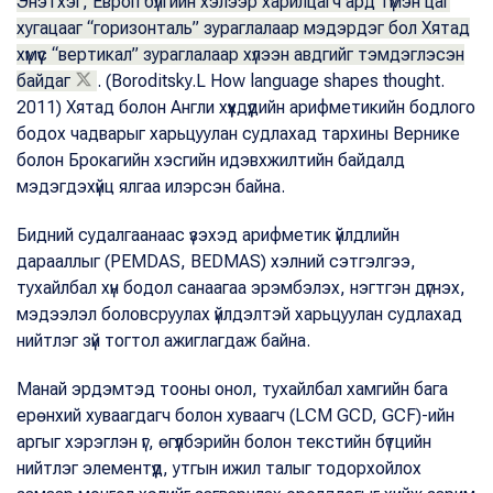
Энэтхэг, Европ бүлгийн хэлээр харилцагч ард түмэн цаг
хугацааг “горизонталь” зураглалаар мэдэрдэг бол Хятад
хүмүүс “вертикал” зураглалаар хүлээн авдгийг тэмдэглэсэн
байдаг
. (Boroditsky.L How language shapes thought.
2011) Хятад болон Англи хүүхдүүдийн арифметикийн бодлого
бодох чадварыг харьцуулан судлахад тархины Вернике
болон Брокагийн хэсгийн идэвхжилтийн байдалд
мэдэгдэхүйц ялгаа илэрсэн байна.
Бидний судалгаанаас үзэхэд арифметик үйлдлийн
дарааллыг (PEMDAS, BEDMAS) хэлний сэтгэлгээ,
тухайлбал хүн бодол санаагаа эрэмбэлэх, нэгтгэн дүгнэх,
мэдээлэл боловсруулах үйлдэлтэй харьцуулан судлахад
нийтлэг зүй тогтол ажиглагдаж байна.
Манай эрдэмтэд тооны онол, тухайлбал хамгийн бага
ерөнхий хуваагдагч болон хуваагч (LCM GCD, GCF)-ийн
аргыг хэрэглэн үг, өгүүлбэрийн болон текстийн бүтцийн
нийтлэг элементүүд, утгын ижил талыг тодорхойлох