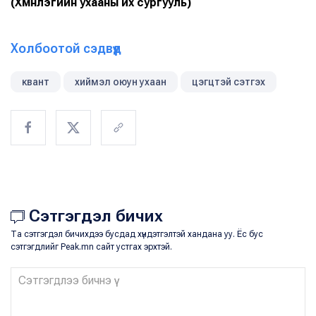
(Хүмүүнлэгийн ухааны их сургууль)
Холбоотой сэдвүүд
квант
хиймэл оюун ухаан
цэгцтэй сэтгэх
Сэтгэгдэл бичих
Та сэтгэгдэл бичихдээ бусдад хүндэтгэлтэй хандана уу. Ёс бус
сэтгэгдлийг Peak.mn сайт устгах эрхтэй.