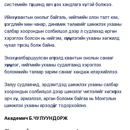
системийн түвшинд авч үзэх хандлага хүчтэй болжээ.
Ийнхүү квантын онолыг байгаль, нийгмийн олон талт юм,
үзэгдлийн мөн чанар, динамик төлөвийг шинжлэх ухааны
салбар хоорондын солбилцол дээр л судлахад өргөн
хэрэглэх болсон нь нийгэм, хүмүүнлэгийн ухааны хөгжилд
чухал түлхэц болж байна.
Энэхүү хялбаршуулсан өгүүлэлд квантын онолын санааг
хүмүүнлэг, нийгмийн ухааны судалгаанд хэрэглэх
боломжийн талаар зарим санааг хөндөж илэрхийллээ.
Залуу судлаачид, эрдэмтдэд шинжлэх ухааны салбар
хоорондын солбилцол дээр шинэлэг чиглэлийг хөгжүүлэх
эрч хүч, эрмэлзэл, өргөн боломж байгаа нь Монголын
шинжлэх ухааны ирээдүйг тодорхойлно.
Академич Б.ЧУЛУУНДОРЖ