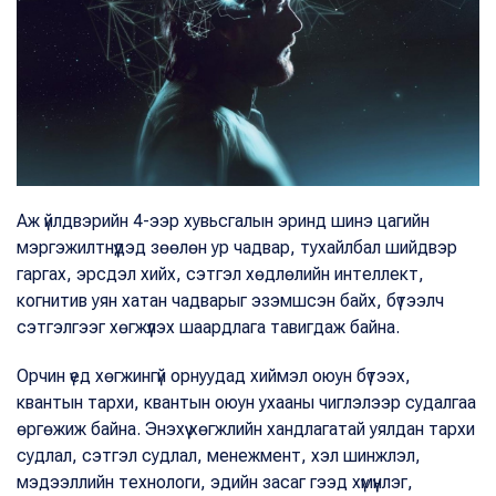
Аж үйлдвэрийн 4-ээр хувьсгалын эринд шинэ цагийн
мэргэжилтнүүдэд зөөлөн ур чадвар, тухайлбал шийдвэр
гаргах, эрсдэл хийх, сэтгэл хөдлөлийн интеллект,
когнитив уян хатан чадварыг эзэмшсэн байх, бүтээлч
сэтгэлгээг хөгжүүлэх шаардлага тавигдаж байна.
Орчин үед хөгжингүй орнуудад хиймэл оюун бүтээх,
квантын тархи, квантын оюун ухааны чиглэлээр судалгаа
өргөжиж байна. Энэхүү хөгжлийн хандлагатай уялдан тархи
судлал, сэтгэл судлал, менежмент, хэл шинжлэл,
мэдээллийн технологи, эдийн засаг гээд хүмүүнлэг,