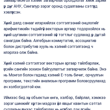
замаар монгол хэлийг загварчлах оролдлогыг хийж зарим
үр дүнг АНУ, Сингапур зэрэг оронд судалгааны сэтгүүлд
хэвлүүлсэн.
Хүний далд санааг илэрхийлэх сэтгэлгээний онцлогийг
арифметикийн төдийгүй векторын аргаар тодорхойлох нь
хүний шугаман сэтгэлгээний зүй тогтлыг судлахад үр дүнтэй
санагдаж байна. Алгебрын коммутатив, ассоциатив
болон дистрибутив хууль нь хэлний сэтгэлгээнд ч
илэрлээ олж байна.
Хүний хэлний сэтгэлгээг векторын аргаар тайлбарлаж,
үгсийн сангийн зохион байгуулалтыг загварчилж байна. Энэ
нь Монгол болон гадаад хэлний Е-толь бичиг, орчуулгын
программ, текстийн анализын программ боловсруулахад
ач холбогдолтой юм.
Иймээс бид хүн объектын өнгө, хэлбэр, байрлал, хэмжээ
зэрэг шинжийг хүртэн мэдрэх үйл явцыг квантын сэтгэл
судлалын үүднээс тайлбарлах нь өгүүлбэр дэх үгсийн