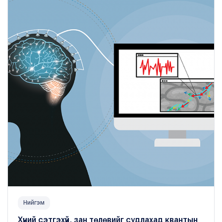
Нийгэм
Хүний сэтгэхүй, зан төлөвийг судлахад квантын