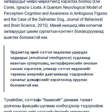
загваруудыг нейро маркетингд хэрэглэх боллоо (Elie
Conte, Ignazio Licata. A Quantum Neurological Model of
Perception-Cognition and Awareness in Ambiguous Figures
and the Case of the Dalmatian Dog, Journal of Behavioral
and Brain Science, 2015). Манай нөхцөлд ийм когнитив
загваруудыг цахим сургалтын контент боловсруулахад
ашиглах боломжтой юм.
Эрдэмтэд хүний сэтгэл хөдлөлөө удирдах
чадварыг (emotional intelligence) судлахад
квантын суперпозиц, интерференсийн онолын
санааг хэрэглэж, улмаар сэтгэл хөдлөлийг
тархины энергийн давтамжаар тодорхойлох
саналыг дэвшүүлснийг хэрэглээнд оруулах
боломжтой юм.
Тухайлбал, сэтгэхүйн “бөөмсийг” динамик төлөвт
долгионы функцийн шугаман холбогдлоор тодорхойлж
хүний сонголт хийх сэтгэхүйн үйлдлийг загварчлах