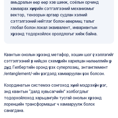
амьдралын өөр өөр хэв шинж, соёлын орчинд
хамаарах хүмүүсийн сэтгэлгээний механизмыг
вектор, тензорын аргаар судлан хэлний
сэтгэлгээний нийтлэг болон өвөрмөц талыг
глобал болон локал эквивалент, инвариантын
хүрээнд тодорхойлох оролдлогыг хийж байна.
Квантын онолын хүрээнд метафор, хошин шог үг хэллэгийг
сэтгэлгээний үл нийцэх схемүүдийн харилцан нөлөөллийн үр
дүнд Гилбертийн оронд үүсэх суперпозиц, энтанглемент
/entanglement/-ийн үзэгдэлд хамааруулан үзэх болсон.
Координатын системээ сонгоход хүний мэдрэхүйн үүрэг,
энд квантын “далд хувьсагчийн” холбогдлыг
тодорхойлоход харьцангуйн тусгай онолын хүрээнд
лоренцийн трансформацыг ч хамааруулж болох
санагдана.