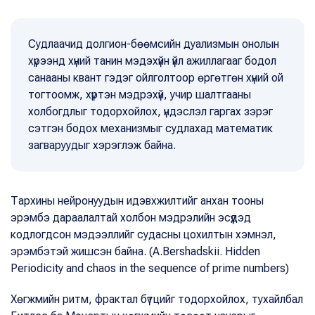
Судлаачид долгион-бөөмсийн дуализмын онолын
хүрээнд хүний танин мэдэхүйн үйл ажиллагааг бодол
санааны квант гэдэг ойлголтоор өргөтгөн хүний ой
тогтоомж, хүртэн мэдрэхүй, учир шалтгааны
холбогдлыг тодорхойлох, үндэслэл гаргах зэрэг
сэтгэн бодох механизмыг судлахад математик
загваруудыг хэрэглэж байна.
Тархины нейронуудын идэвхжилтийг анхан тооны
эрэмбэ дараалалтай холбон мэдрэлийн эсүүдэд
кодлогдсон мэдээллийг судасны цохилтын хэмнэл,
эрэмбэтэй жишсэн байна. (A.Bershadskii. Hidden
Periodicity and chaos in the sequence of prime numbers)
Хөгжмийн ритм, фрактал бүтцийг тодорхойлох, тухайлбал