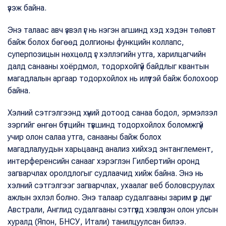
үзэж байна.
Энэ талаас авч үзвэл үг нь нэгэн агшинд хэд хэдэн төлөвт
байж болох бөгөөд долгионы функцийн коллапс,
суперпозицын нөхцөлд үг хэллэгийн утга, харилцагчийн
далд санааны хоёрдмол, тодорхойгүй байдлыг квантын
магадлалын аргаар тодорхойлох нь илүүтэй байж болохоор
байна.
Хэлний сэтгэлгээнд хүний дотоод санаа бодол, эрмэлзэл
зэргийг өнгөн бүтцийн түвшинд тодорхойлох боломжгүй
учир олон салаа утга, санааны байж болох
магадлалуудын харьцаанд анализ хийхэд энтанглемент,
интерференсийн санааг хэрэглэн Гилбертийн оронд
загварчлах оролдлогыг судлаачид хийж байна. Энэ нь
хэлний сэтгэлгээг загварчлах, ухаалаг веб боловсруулах
ажлын эхлэл болно. Энэ талаар судалгааны зарим үр дүнг
Австрали, Англид судалгааны сэтгүүлд хэвлүүлэн олон улсын
хуралд (Япон, БНСУ, Итали) танилцуулсан билээ.