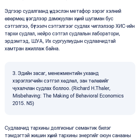
Эдгээр судалгаанд үндэслэн метафор зэрэг хэлний
өвөрмөц үзэгдлээр дамжуулан хүний шугаман бус
сэтгэлгээ, бүтээлч сэтгэлгээг судлах чиглэлээр ХИС-ийн
тархи судлал, нейро сэтгэл судлалын лаборатори,
эрдэмтэд, ШУА, Их сургуулиудын судлаачидтай
хамтран ажиллаж байна.
3. Эдийн засаг, менежментийн ухаанд
хэрэглэгчийн сэтгэл хөдлөл, зан төлөвийг
чухалчлан судлах боллоо. (Richard H.Thaler,
Misbehaving: The Making of Behavioral Economics
2015. N5)
Судлаачид тархины долгионыг семантик билэг
тэмдэгтэй жишин хүний тархины энергийг оюун санааны