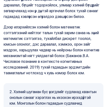
дараалал, бүтцийг тодорхойлох, улмаар хэлний бүтцүүдийг
загварчлахад нэн үр дүнтэй аргачлал болох тухай санааг
гадаадад хэвлүүлсэн өгүүлэлдээ дэвшүүлсэн билээ.
Дээр илэрхийлсэн хэлний болон математик
сэтгэлгээний нийтлэг талын тухай зарим санаа нь хүний
математик сэтгэлгээ, тухайлбал дискрет тоолол,
юмсын олонлог, дэс дараалал, хэмжээ, орон зайг
мэдрэх, харьцуулах чадвар нь нейроны болон когнитив
механизмтай нягт уялдаатай болох (Бажанов.В.А.
Числовое познание в контексте когнитивных
исследований. 2019) тухай гадаадын эрдэмтдийн
таамаглалыг нотлоход ч хувь нэмэр болох юм.
2. Хэлний шугаман бус үзэгдлийг судлахад квантын
онолын санааг хэрэглэх нь ихээхэн ирээдүйтэй
юм. Монголын болон гадаадын судлаачид