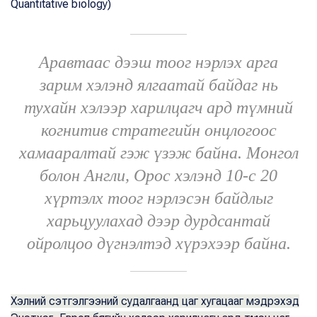
Quantitative biology)
Аравтаас дээш тоог нэрлэх арга
зарим хэлэнд ялгаатай байдаг нь
тухайн хэлээр харилцагч ард түмний
когнитив стратегийн онцлогоос
хамааралтай гэж үзэж байна. Монгол
болон Англи, Орос хэлэнд 10-с 20
хүртэлх тоог нэрлэсэн байдлыг
харьцуулахад дээр дурдсантай
ойролцоо дүгнэлтэд хүрэхээр байна.
Хэлний сэтгэлгээний судалгаанд цаг хугацааг мэдрэхэд