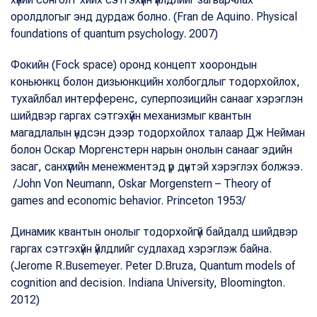
оролдлогыг энд дурдаж болно. (Fran de Aquino. Physical
foundations of quantum psychology. 2007)
Фокийн (Fock space) оронд концепт хоорондын
коньюнкц болон дизьюнкцийн холбогдлыг тодорхойлох,
тухайлбал интерференс, суперпозицийн санааг хэрэглэн
шийдвэр гаргах сэтгэхүйн механизмыг квантын
магадлалын үндсэн дээр тодорхойлох талаар Дж Нейман
болон Оскар Моргенстерн нарын онолын санааг эдийн
засаг, санхүүгийн менежментэд үр дүнтэй хэрэглэх болжээ.
/John Von Neumann, Oskar Morgenstern – Theory of
games and economic behavior. Princeton 1953/
Динамик квантын онолыг тодорхойгүй байдалд шийдвэр
гаргах сэтгэхүйн үйлдлийг судлахад хэрэглэж байна.
(Jerome R.Busemeyer. Peter D.Bruza, Quantum models of
cognition and decision. Indiana University, Bloomington.
2012)