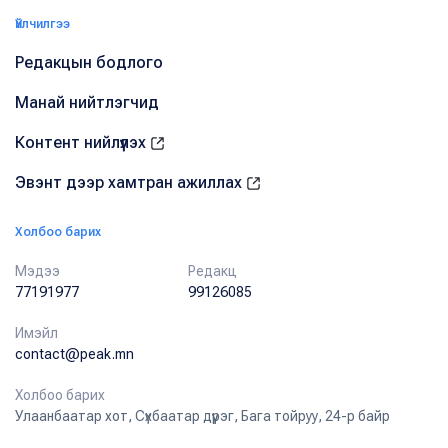
Үйлчилгээ
Редакцын бодлого
Манай нийтлэгчид
Контент нийлүүлэх
Эвэнт дээр хамтран ажиллах
Холбоо барих
Мэдээ
Редакц
77191977
99126085
Имэйл
contact@peak.mn
Холбоо барих
Улаанбаатар хот, Сүхбаатар дүүрэг, Бага тойруу, 24-р байр