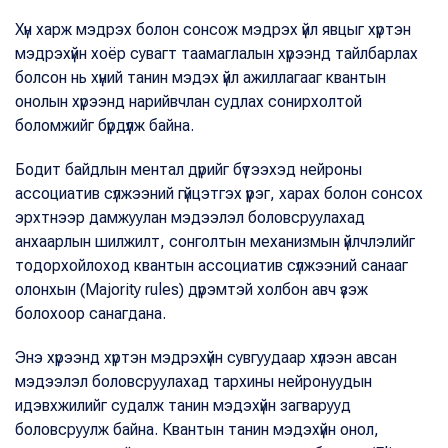
Хүн харж мэдрэх болон сонсож мэдрэх үйл явцыг хүртэн
мэдрэхүйн хоёр сувагт таамаглалын хүрээнд тайлбарлах
болсон нь хүний танин мэдэх үйл ажиллагааг квантын
онолын хүрээнд нарийвчлан судлах сонирхолтой
боломжийг бүрдүүлж байна.
Бодит байдлын ментал дүрийг бүтээхэд нейроны
ассоциатив сүлжээний гүйцэтгэх үүрэг, харах болон сонсох
эрхтнээр дамжуулан мэдээлэл боловсруулахад
анхаарлын шилжилт, сонголтын механизмын үйлчлэлийг
тодорхойлоход квантын ассоциатив сүлжээний санааг
олонхын (Majority rules) дүрэмтэй холбон авч үзэж
болохоор санагдана.
Энэ хүрээнд хүртэн мэдрэхүйн сувгуудаар хүлээн авсан
мэдээлэл боловсруулахад тархины нейронуудын
идэвхжилийг судалж танин мэдэхүйн загварууд
боловсруулж байна. Квантын танин мэдэхүйн онол,