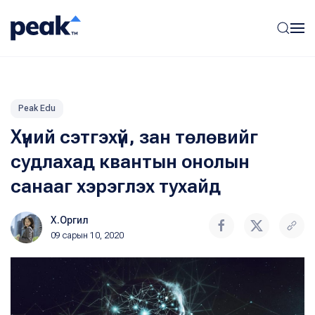
Peak Edu
Хүний сэтгэхүй, зан төлөвийг
судлахад квантын онолын
санааг хэрэглэх тухайд
Х.Оргил
09 сарын 10, 2020