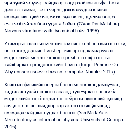
эрч хүчний эх үүсвэр байдлаар тодорхойлон альфа, бета,
дельта, гамма, тета зэрэг долгионуудын үйлчлэл
нөлөөллийг хүний мэдрэмж, зөн билэг, дүрслэн бодох
сэтгэхүйтэй холбон судалж байна. (C.Von Der Malsburg.
Nervous structures with dynamical links. 1996)
Ухамсрыг квантын механиктай нягт холбон хүний сэтгэхүй,
сэтгэл хөдлөлийг Гильбертийн оронд хамааруулан
мэдээллийг мэдлэг болгон эрэмбэлэх зүй тогтлыг
тайлбарлах оролдлого хийж байна. (Roger Penrose On
Why consciousness does not compute. Nautilus 2017)
Квантын физикийн энерги болон мэдээлэл дамжуулах,
хадгалах тухай онолын санаанд тулгуурлан энерги ба
мэдээллийн холбогдлыг эс, нейроны сүлжээний түвшинд
авч үзэж энэ нь шийдвэр гаргах сэтгэхүйн үйл явцад
нөлөөлөх байдлыг судлах болсон. (Yan Mark Yufik.
Neurobiology as information physics. University of Georgia.
2016)