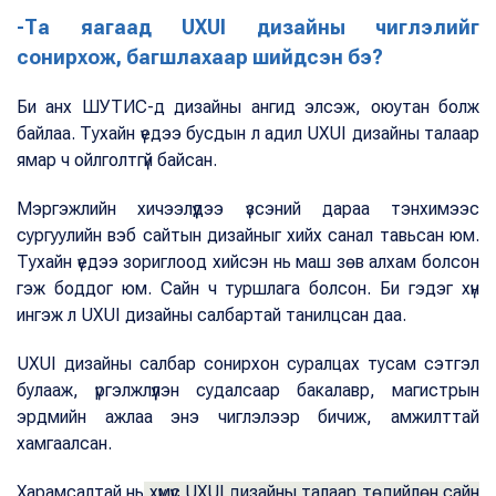
-Та яагаад UXUI дизайны чиглэлийг
сонирхож, багшлахаар шийдсэн бэ?
Би анх ШУТИС-д дизайны ангид элсэж, оюутан болж
байлаа. Тухайн үедээ бусдын л адил UXUI дизайны талаар
ямар ч ойлголтгүй байсан.
Мэргэжлийн хичээлүүдээ үзсэний дараа тэнхимээс
сургуулийн вэб сайтын дизайныг хийх санал тавьсан юм.
Тухайн үедээ зориглоод хийсэн нь маш зөв алхам болсон
гэж боддог юм. Сайн ч туршлага болсон. Би гэдэг хүн
ингэж л UXUI дизайны салбартай танилцсан даа.
UXUI дизайны салбар сонирхон суралцах тусам сэтгэл
булааж, үргэлжлүүлэн судалсаар бакалавр, магистрын
эрдмийн ажлаа энэ чиглэлээр бичиж, амжилттай
хамгаалсан.
Харамсалтай нь
хүмүүс UXUI дизайны талаар төдийлөн сайн