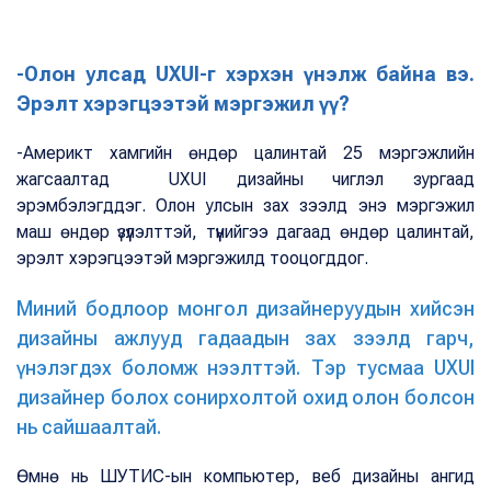
-Олон улсад UXUI-г хэрхэн үнэлж байна вэ.
Эрэлт хэрэгцээтэй мэргэжил үү?
-Америкт хамгийн өндөр цалинтай 25 мэргэжлийн
жагсаалтад UXUI дизайны чиглэл зургаад
эрэмбэлэгддэг. Олон улсын зах зээлд энэ мэргэжил
маш өндөр үзүүлэлттэй, түүнийгээ дагаад өндөр цалинтай,
эрэлт хэрэгцээтэй мэргэжилд тооцогддог.
Миний бодлоор монгол дизайнеруудын хийсэн
дизайны ажлууд гадаадын зах зээлд гарч,
үнэлэгдэх боломж нээлттэй. Тэр тусмаа UXUI
дизайнер болох сонирхолтой охид олон болсон
нь сайшаалтай.
Өмнө нь ШУТИС-ын компьютер, веб дизайны ангид