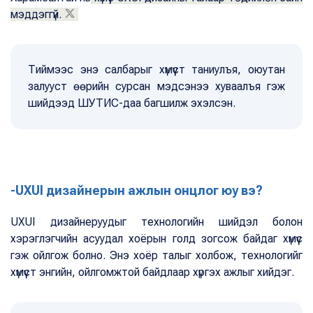
мэддэггүй.
Тиймээс энэ салбарыг хүмүүст таниулъя, оюутан
залууст өөрийн сурсан мэдсэнээ хуваалъя гэж
шийдээд ШУТИС-даа багшилж эхэлсэн.
-UXUI дизайнерын ажлын онцлог юу вэ?
UXUI дизайнеруудыг технологийн шийдэл болон
хэрэглэгчийн асуудал хоёрын голд зогсож байдаг хүмүүс
гэж ойлгож болно. Энэ хоёр талыг холбож, технологийг
хүмүүст энгийн, ойлгомжтой байдлаар хүргэх ажлыг хийдэг.