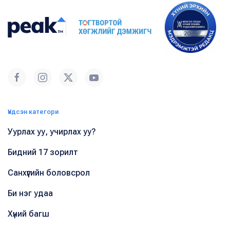
Үндсэн категори
Уурлах уу, учирлах уу?
Бидний 17 зорилт
Санхүүгийн боловсрол
Би нэг удаа
Хүний багш