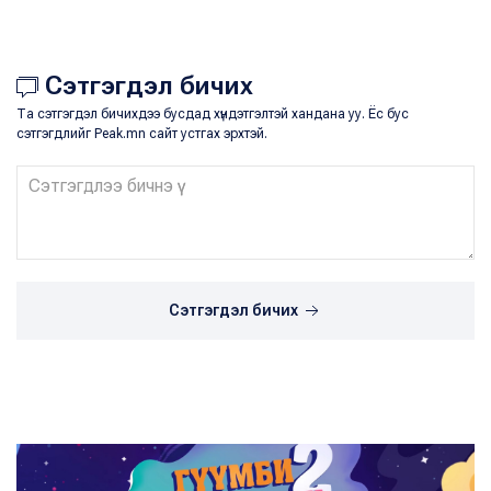
Сэтгэгдэл бичих
Та сэтгэгдэл бичихдээ бусдад хүндэтгэлтэй хандана уу. Ёс бус
сэтгэгдлийг Peak.mn сайт устгах эрхтэй.
Сэтгэгдэл бичих