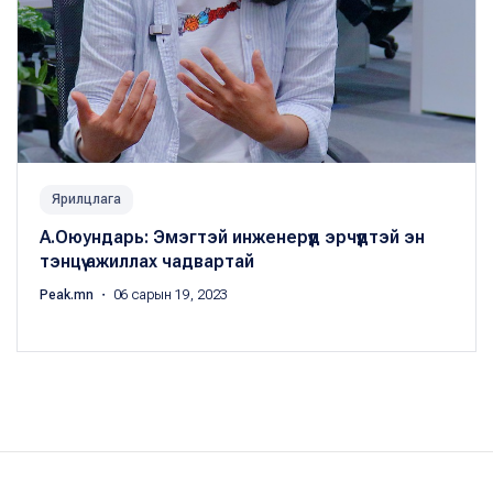
Ярилцлага
А.Оюундарь: Эмэгтэй инженерүүд эрчүүдтэй эн
тэнцүү ажиллах чадвартай
Peak.mn
・ 06 сарын 19, 2023