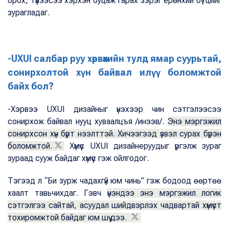
орох, түүнээсээ хэрхэн буцаж гарах зэрэг ерөнхий бүтцийг
зурагладаг.
-UXUI салбар руу хөрвөхийн тулд ямар суурьтай,
сонирхолтой хүн байвал илүү боломжтой
байх бол?
-Хэрвээ UXUI дизайныг үнэхээр чин сэтгэлээсээ
сонирхож байвал нууц хуваалцъя /инээв/.
Энэ мэргэжил
сонирхсон хүн бүрт нээлттэй. Хичээгээд үзвэл сурах бүрэн
боломжтой.
Хүмүүс UXUI дизайнеруудыг үргэлж зураг
зураад сууж байдаг хүмүүс гэж ойлгодог.
Тэгээд л “Би зурж чадахгүй юм чинь” гэж бодоод өөртөө
хаалт тавьчихдаг. Гэвч
үнэндээ энэ мэргэжил логик
сэтгэлгээ сайтай, асуудал шийдвэрлэх чадвартай хүмүүст
тохиромжтой байдаг юм шүү дээ.