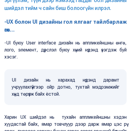
эргүүлэм, түүн дээр нэмээд гацдаг бол дизайны
шийдэл тийм ч сайн биш болоогүйн илрэл.
-UX болон UI дизайны гол ялгааг тайлбарлаж
өгөөч…
-UI буюу User interface дизайн нь аппликейншны өнгө,
лого, элемент, дүрслэл буюу хүний нүдэнд үзэгдэж буй
хэсэг.
UI дизайн нь харахад нүдэнд дарамт
учруулахгүйгээр ойр дотно, тухтай мэдрэмжийг
хүнд төрүүлж байх ёстой.
Харин UX шийдэл нь тухайн аппликейншны хэдэн
хуудастай байх, ямар товчлуур дээр дарж ямар цэс рүү