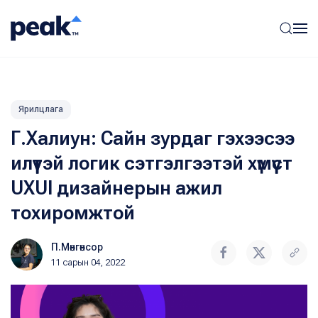
Ярилцлага
Г.Халиун: Сайн зурдаг гэхээсээ
илүүтэй логик сэтгэлгээтэй хүмүүст
UXUI дизайнерын ажил
тохиромжтой
П.Мөнгөнсор
11 сарын 04, 2022