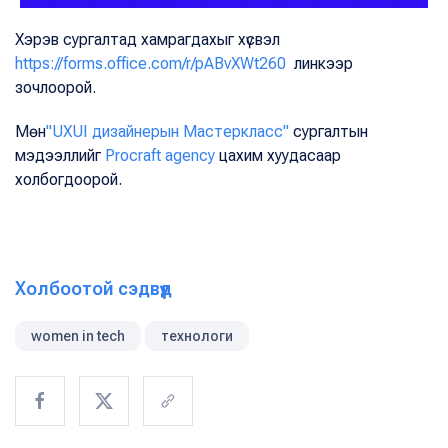
Хэрэв сургалтад хамрагдахыг хүсвэл
https://forms.office.com/r/pABvXWt260
линкээр
зочлоорой.
Мөн
"UXUI дизайнерын Мастеркласс"
сургалтын
мэдээллийг
Procraft agency
цахим хуудасаар
холбогдоорой.
Холбоотой сэдвүүд
women in tech
технологи