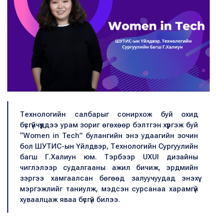
Технологийн салбарыг сонирхож буй охид
бүсгүйчүүддээ урам зориг өгөхөөр бэлтгэн хүргэж буй
“Women in Tech” булангийн энэ удаагийн зочин
бол ШУТИС-ын Үйлдвэр, Технологийн Сургуулийн
багш Г.Халиун юм. Тэрбээр UXUI дизайны
чиглэлээр судалгааны ажил бичиж, эрдмийн
зэргээ хамгаалсан бөгөөд залуучуудад энэхүү
мэргэжлийг таниулж, мэдсэн сурсанаа харамгүй
хуваалцаж яваа бүсгүй билээ.