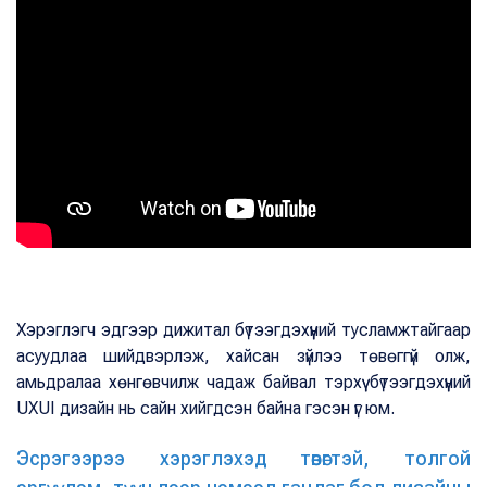
Хэрэглэгч эдгээр дижитал бүтээгдэхүүний тусламжтайгаар
асуудлаа шийдвэрлэж, хайсан зүйлээ төвөггүй олж,
амьдралаа хөнгөвчилж чадаж байвал тэрхүү бүтээгдэхүүний
UXUI дизайн нь сайн хийгдсэн байна гэсэн үг юм.
Эсрэгээрээ хэрэглэхэд төвөгтэй, толгой