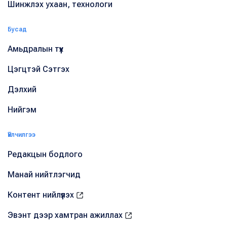
Шинжлэх ухаан, технологи
Бусад
Амьдралын түүх
Цэгцтэй Сэтгэх
Дэлхий
Нийгэм
Үйлчилгээ
Редакцын бодлого
Манай нийтлэгчид
Контент нийлүүлэх
Эвэнт дээр хамтран ажиллах