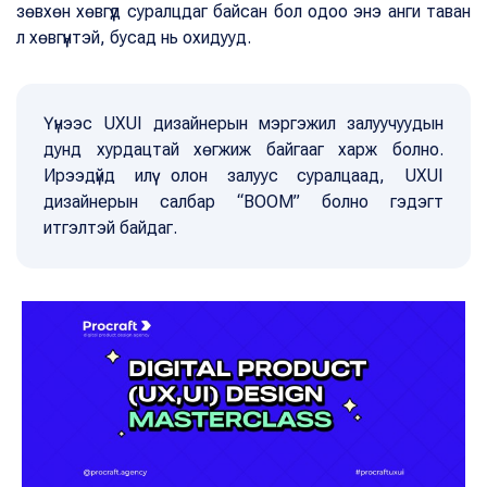
зөвхөн хөвгүүд суралцдаг байсан бол одоо энэ анги таван
л хөвгүүнтэй, бусад нь охидууд.
Үүнээс UXUI дизайнерын мэргэжил залуучуудын
дунд хурдацтай хөгжиж байгааг харж болно.
Ирээдүйд илүү олон залуус суралцаад, UXUI
дизайнерын салбар “BOOM” болно гэдэгт
итгэлтэй байдаг.