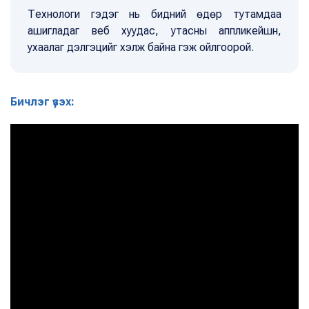
Технологи гэдэг нь бидний өдөр тутамдаа
ашигладаг веб хуудас, утасны аппликейшн,
ухаалаг дэлгэцийг хэлж байна гэж ойлгоорой.
Бичлэг үзэх: