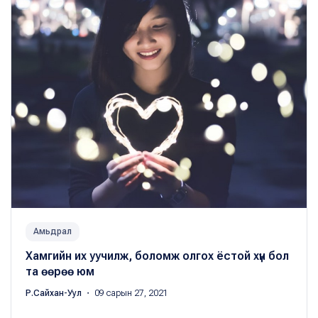
Амьдрал
Хамгийн их уучилж, боломж олгох ёстой хүн бол
та өөрөө юм
Р.Сайхан-Уул
・ 09 сарын 27, 2021