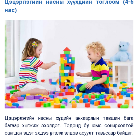
Цэцэрлэгийн насны хүүхдийн тоглоом (4-6
нас)
Цэцэрлэгийн насны хүүхдийн анхаарлын төвшин бага
багаар хөгжиж эхэлдэг. Тэдэнд бүх юмс сонирхолтой
сангдан эцэг эхдээ үргэлж элдэв асуулт тавьсаар байдаг.