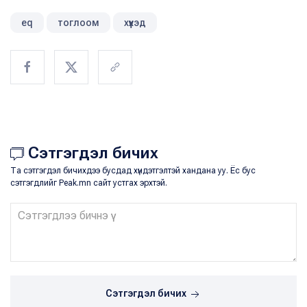
eq
тоглоом
хүүхэд
Сэтгэгдэл бичих
Та сэтгэгдэл бичихдээ бусдад хүндэтгэлтэй хандана уу. Ёс бус
сэтгэгдлийг Peak.mn сайт устгах эрхтэй.
Сэтгэгдэл бичих