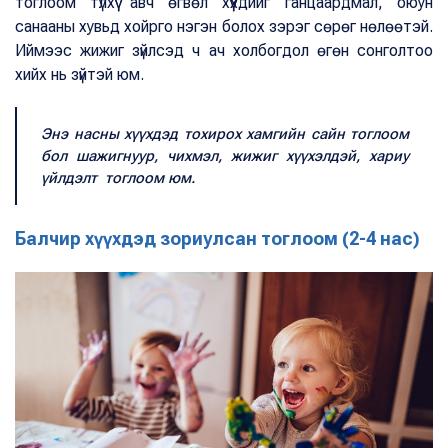
тоглоом түлхүү авч өгвөл хүүхдийг ганцаардмал, оюун
санааны хувьд хойрго нэгэн болох зэрэг сөрөг нөлөөтэй.
Иймээс жижиг зүйлсэд ч ач холбогдол өгөн сонголтоо
хийх нь зүйтэй юм.
Энэ насны хүүхдэд тохирох хамгийн сайн тоглоом
бол шажигнуур, чихмэл, жижиг хүүхэлдэй, хариу
үйлдэлт тоглоом юм.
Балчир хүүхдэд зориулсан тоглоом (2-4 нас)