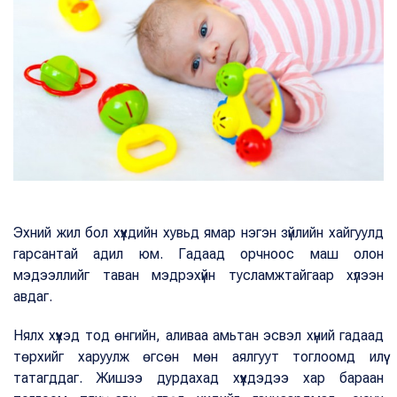
Эхний жил бол хүүхдийн хувьд ямар нэгэн зүйлийн хайгуулд
гарсантай адил юм. Гадаад орчноос маш олон
мэдээллийг таван мэдрэхүйн тусламжтайгаар хүлээн
авдаг.
Нялх хүүхэд тод өнгийн, аливаа амьтан эсвэл хүний гадаад
төрхийг харуулж өгсөн мөн аялгуут тоглоомд илүү
татагддаг. Жишээ дурдахад хүүхдэдээ хар бараан