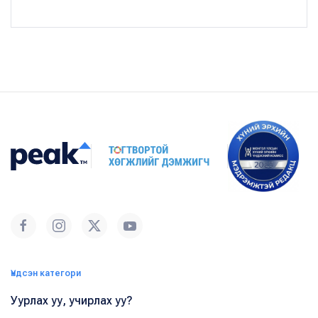
Үндсэн категори
Уурлах уу, учирлах уу?