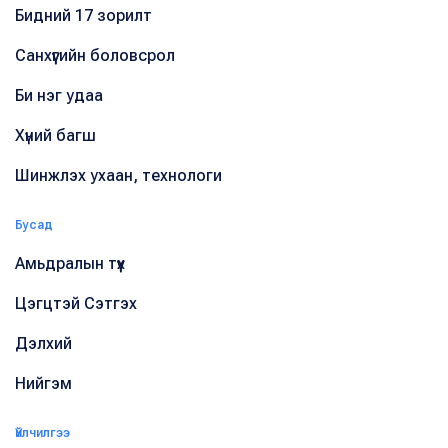
Бидний 17 зорилт
Санхүүгийн боловсрол
Би нэг удаа
Хүний багш
Шинжлэх ухаан, технологи
Бусад
Амьдралын түүх
Цэгцтэй Сэтгэх
Дэлхий
Нийгэм
Үйлчилгээ