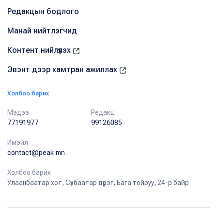
Редакцын бодлого
Манай нийтлэгчид
Контент нийлүүлэх
Эвэнт дээр хамтран ажиллах
Холбоо барих
Мэдээ
Редакц
77191977
99126085
Имэйл
contact@peak.mn
Холбоо барих
Улаанбаатар хот, Сүхбаатар дүүрэг, Бага тойруу, 24-р байр