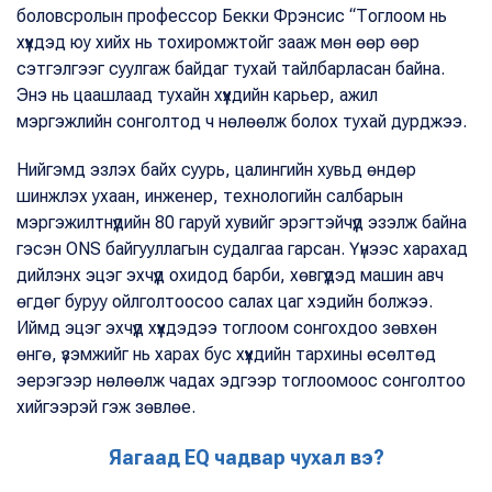
боловсролын профессор Бекки Фрэнсис “Тоглоом нь
хүүхдэд юу хийх нь тохиромжтойг зааж мөн өөр өөр
сэтгэлгээг суулгаж байдаг тухай тайлбарласан байна.
Энэ нь цаашлаад тухайн хүүхдийн карьер, ажил
мэргэжлийн сонголтод ч нөлөөлж болох тухай дурджээ.
Нийгэмд эзлэх байх суурь, цалингийн хувьд өндөр
шинжлэх ухаан, инженер, технологийн салбарын
мэргэжилтнүүдийн 80 гаруй хувийг эрэгтэйчүүд эзэлж байна
гэсэн ОNS байгууллагын судалгаа гарсан. Үүнээс харахад
дийлэнх эцэг эхчүүд охидод барби, хөвгүүдэд машин авч
өгдөг буруу ойлголтоосоо салах цаг хэдийн болжээ.
Иймд эцэг эхчүүд хүүхдэдээ тоглоом сонгохдоо зөвхөн
өнгө, үзэмжийг нь харах бус хүүхдийн тархины өсөлтөд
эерэгээр нөлөөлж чадах эдгээр тоглоомоос сонголтоо
хийгээрэй гэж зөвлөе.
Я
агаад EQ чадвар чухал вэ?