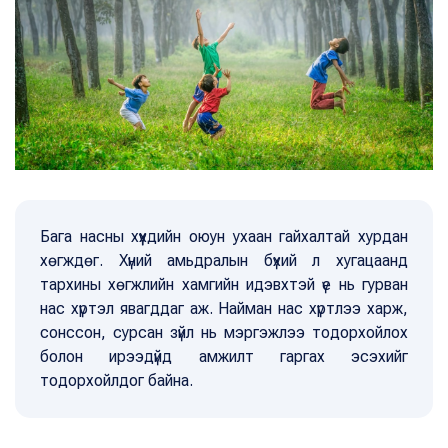
Бага насны хүүхдийн оюун ухаан гайхалтай хурдан
хөгждөг. Хүний амьдралын бүхий л хугацаанд
тархины хөгжлийн хамгийн идэвхтэй үе нь гурван
нас хүртэл явагддаг аж. Найман нас хүртлээ харж,
сонссон, сурсан зүйл нь мэргэжлээ тодорхойлох
болон ирээдүйд амжилт гаргах эсэхийг
тодорхойлдог байна.