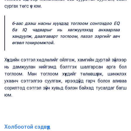
сургах төгс үе юм.
6-аас дээш насны хүүхдэд тоглоом сонгохдоо EQ
ба IQ чадварыг нь хөгжүүлэхэд анхаарлаа
хандуулж, даалгаварт тоглоом, паззл зэргийг авч
өгвөл тохиромжтой.
Хүүхдийн сэтгэл хөдлөлийг ойлгож, хамгийн дуртай зүйлээр
нь дамжуулан нийгэмд бэлтгэх шалгарсан арга бол
тоглоом. Мөн тоглоом хүүхдийг төлөвшүүлж, шинжлэх
ухаанч сэтгэлгээ суулгаж, ирээдүйд гарч болох аливаа
сорилтод сэтгэл зүйн хувьд бэлэн байхад тусалдаг багш
юм.
Холбоотой сэдвүүд