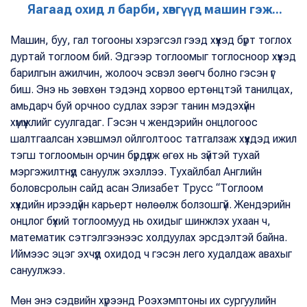
Яагаад охид л барби, хөвгүүд машин гэж...
Машин, буу, гал тогооны хэрэгсэл гээд хүүхэд бүрт тоглох
дуртай тоглоом бий. Эдгээр тоглоомыг тоглосноор хүүхэд
барилгын ажилчин, жолооч эсвэл зөөгч болно гэсэн үг
биш. Энэ нь зөвхөн тэдэнд хорвоо ертөнцтэй танилцах,
амьдарч буй орчноо судлах зэрэг танин мэдэхүйн
хүмүүжлийг суулгадаг. Гэсэн ч жендэрийн онцлогоос
шалтгаалсан хэвшмэл ойлголтоос татгалзаж хүүхдэд ижил
тэгш тоглоомын орчин бүрдүүлж өгөх нь зүйтэй тухай
мэргэжилтнүүд сануулж эхэллээ. Тухайлбал Английн
боловсролын сайд асан Элизабет Трусс “Тоглоом
хүүхдийн ирээдүйн карьерт нөлөөлж болзошгүй. Жендэрийн
онцлог бүхий тоглоомууд нь охидыг шинжлэх ухаан ч,
математик сэтгэлгээнээс холдуулах эрсдэлтэй байна.
Иймээс эцэг эхчүүд охидод ч гэсэн лего худалдаж авахыг
сануулжээ.
Мөн энэ сэдвийн хүрээнд Роэхэмптоны их сургуулийн