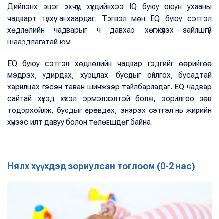
Дийлэнх эцэг эхчүүд хүүхдийнхээ IQ буюу оюун ухааны
чадварт түлхүү анхаардаг. Тэгвэл мөн EQ буюу сэтгэл
хөдлөлийн чадварыг ч давхар хөгжүүлэх зайлшгүй
шаардлагатай юм.
EQ буюу сэтгэл хөдлөлийн чадвар гэдгийг өөрийгөө
мэдрэх, удирдах, хурцлах, бусдыг ойлгох, бусадтай
харилцах гэсэн таван шинжээр тайлбарладаг. EQ чадвар
сайтай хүүхэд хүсэл эрмэлзэлтэй болж, зорилгоо зөв
тодорхойлж, бусдыг өрөвдөх, энэрэх сэтгэл нь жирийн
хүнээс илт давуу болон төлөвшдөг байна.
Нялх хүүхдэд зориулсан тоглоом (0-2 нас)