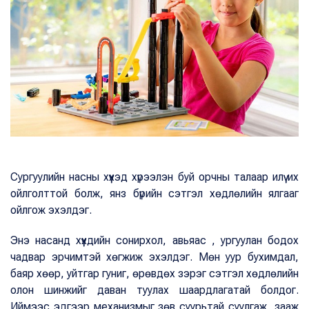
Сургуулийн насны хүүхэд хүрээлэн буй орчны талаар илүү их
ойлголттой болж, янз бүрийн сэтгэл хөдлөлийн ялгааг
ойлгож эхэлдэг.
Энэ насанд хүүхдийн сонирхол, авьяас , ургуулан бодох
чадвар эрчимтэй хөгжиж эхэлдэг. Мөн уур бухимдал,
баяр хөөр, уйтгар гуниг, өрөвдөх зэрэг сэтгэл хөдлөлийн
олон шинжийг даван туулах шаардлагатай болдог.
Иймээс эдгээр механизмыг зөв суурьтай суулгаж, зааж