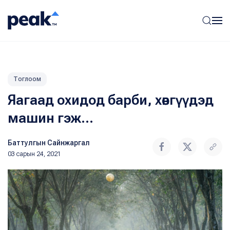
Тоглоом
Яагаад охидод барби, хөвгүүдэд
машин гэж...
Баттулгын Сайнжаргал
03 сарын 24, 2021