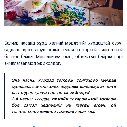
Балчир насанд хүүхэд хэлний мэдлэгийг хурдацтай сурч,
гаднаас ирэх аюул ослын тухай тодорхой ойлголттой
болдог байна. Мөн аливаа юмс, объектын байрлал, үйл
ажиллагааг мэдэж эхэлдэг.
Энэ насны хүүхдэд тоглоом сонгохдоо хүүхдэд
суралцах, сонголт хийх, асуудлыг шийдвэрлэх, өнгө
ялгахад нь туслах сонголтыг хийгээрэй.
2-4 насны хүүхдэд хамгийн тохиромжтой тоглоом
бол сэтгэл хөдлөлийг нь гаргаж өгсөн, ой
тогтоолтын, зөөлөн, хүүхэлдэй зэрэг юм.