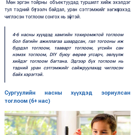
Мөн эргэн тойрны объектуудад туршилт хийж эхэлдэг
тул тэдний бүтээлч байдал, уран сэтгэмжийг хөгжүүлэхэд
чиглэсэн тоглоом сонгох нь зүйтэй.
4-6 насны хүүхдэд хамгийн тохиромжтой тоглоом
бол багийн ажиллагаа шаардсан, гал тогооны иж
бүрдэл тоглоом, тааварт тоглоом, үгсийн сан
нэмэх тоглоом, DIY буюу өөрөө угсарч, эвлүүлж
хийдэг тоглоом багтана. Эдгээр бүх тоглоом нь
тэдний уран сэтгэмжийг сайжруулахад чиглэсэн
байх хэрэгтэй.
Сургуулийн насны хүүхдэд зориулсан
тоглоом (6+ нас)