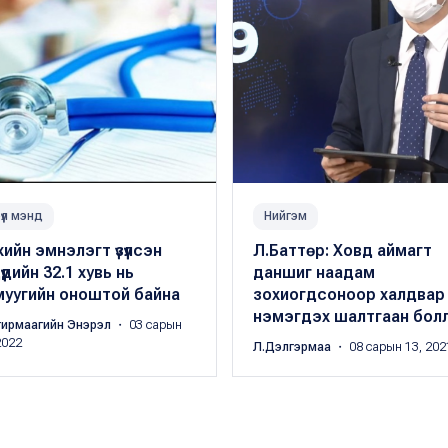
үүл мэнд
Нийгэм
ийн эмнэлэгт үзүүлсэн
Л.Баттөр: Ховд аймагт
хдүүдийн 32.1 хувь нь
даншиг наадам
муугийн оноштой байна
зохиогдсоноор халдвар
нэмэгдэх шалтгаан бол
гирмаагийн Энэрэл
・ 03 сарын
2022
Л.Дэлгэрмаа
・ 08 сарын 13, 202