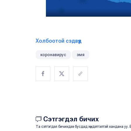
Холбоотой сэдвүүд
коронавирус
эмя
Сэтгэгдэл бичих
Та сэтгэгдэл бичихдээ бусдад хүндэтгэлтэй хандана уу. Ё