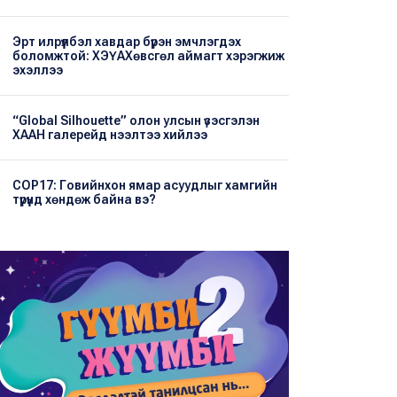
Эрт илрүүлбэл хавдар бүрэн эмчлэгдэх
боломжтой: ХЭҮА​Хөвсгөл аймагт хэрэгжиж
эхэллээ
“Global Silhouette” олон улсын үзэсгэлэн
ХААН галерейд нээлтээ хийлээ
COP17: Говийнхон ямар асуудлыг хамгийн
түрүүнд хөндөж байна вэ?