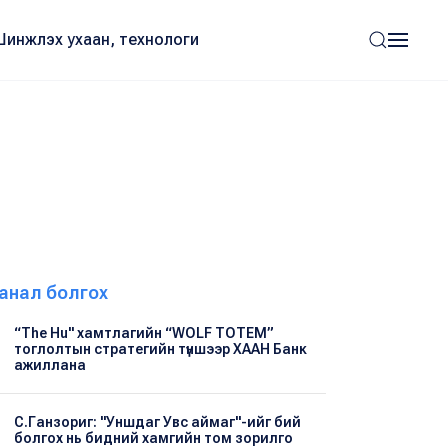
Шинжлэх ухаан, технологи
анал болгох
“The Hu" хамтлагийн “WOLF TOTEM”
тоглолтын стратегийн түншээр ХААН Банк
ажиллана
С.Ганзориг: "Уншдаг Увс аймаг"-ийг бий
болгох нь бидний хамгийн том зорилго