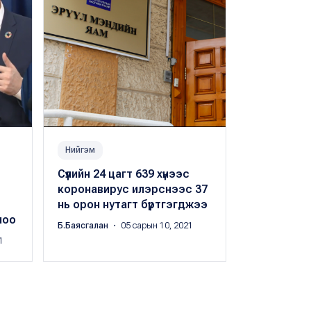
Нийгэм
Нийгэм
Сүүлийн 24 цагт 639 хүнээс
ЭМЯ: Шинээ
коронавирус илэрснээс 37
коронавиру
нь орон нутагт бүртгэгджээ
нас барла
лоо
Б.Баясгалан
・ 05 сарын 10, 2021
Б.Баясгалан
・
1