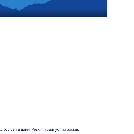
с бус сэтгэгдлийг Peak.mn сайт устгах эрхтэй.