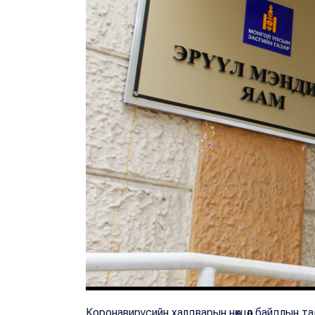
Коронавирусийн халдварын нөхцөл байдлын тала