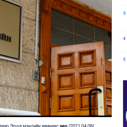
3
4
5
ар Эрүүл мэндийн яамнаас өнөөдөр /2021.04.08/