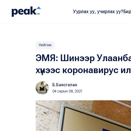
Уурлах уу, учирлах уу?
Бид
Нийгэм
ЭМЯ: Шинээр Улаанбаа
хүнээс коронавирус и
Б.Баясгалан
04 сарын 08, 2021