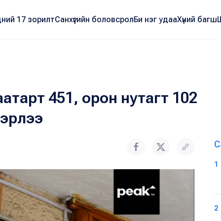
ний 17 зорилт
Санхүүгийн боловсрол
Би нэг удаа
Хүний багш
тарт 451, орон нутагт 102
лэрлээ
С
1
2