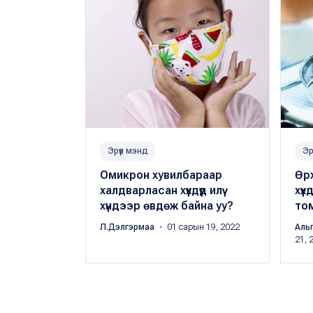
Эрүүл мэнд
Эр
Омикрон хувилбараар
Өрх
халдварласан хүүхдүүд илүү
хүү
хүндээр өвдөж байна уу?
то
Л.Дэлгэрмаа
・ 01 сарын 19, 2022
Аль
21, 