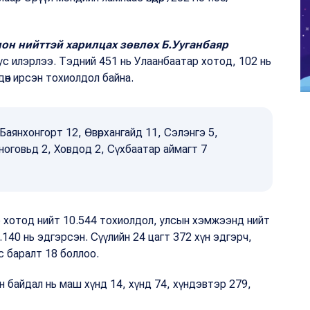
лон нийттэй харилцах зөвлөх Б.Ууганбаяр
ус илэрлээ. Тэдний 451 нь Улаанбаатар хотод, 102 нь
өгдөн ирсэн тохиолдол байна.
аянхонгорт 12, Өвөрхангайд 11, Сэлэнгэ 5,
рноговьд 2, Ховдод 2, Сүхбаатар аймагт 7
р хотод нийт 10.544 тохиолдол, улсын хэмжээнд нийт
140 нь эдгэрсэн. Сүүлийн 24 цагт 372 хүн эдгэрч,
с баралт 18 боллоо.
н байдал нь маш хүнд 14, хүнд 74, хүндэвтэр 279,