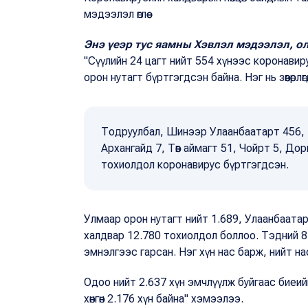
мэдээлэл өглөө.
Энэ үеэр тус яамны Хэвлэл мэдээлэл, о
"Сүүлийн 24 цагт нийт 554 хүнээс коронавир
орон нутагт бүртгэгдсэн байна. Нэг нь зөөвөрл
Тодруулбал, Шинээр Улаанбаатарт 456, Б
Архангайд 7, Төв аймагт 51, Чойрт 5, До
тохиолдол коронавирус бүртгэгдсэн.
Улмаар орон нутагт нийт 1.689, Улаанбаата
халдвар 12.780 тохиолдол боллоо. Тэдний 8.
эмнэлгээс гарсан. Нэг хүн нас барж, нийт на
Одоо нийт 2.637 хүн эмчлүүлж буйгаас биеий
хөнгөн 2.176 хүн байна" хэмээлээ.