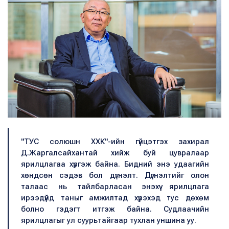
"ТУС солюшн ХХК"-ийн гүйцэтгэх захирал
Д.Жаргалсайхантай хийж буй цувралаар
ярилцлагаа хүргэж байна. Бидний энэ удаагийн
хөндсөн сэдэв бол дүгнэлт. Дүгнэлтийг олон
талаас нь тайлбарласан энэхүү ярилцлага
ирээдүйд таныг амжилтад хүрэхэд тус дөхөм
болно гэдэгт итгэж байна. Судлаачийн
ярилцлагыг ул суурьтайгаар тухлан уншина уу.