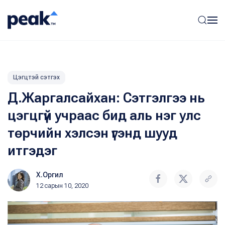
Цэгцтэй сэтгэх
Д.Жаргалсайхан: Сэтгэлгээ нь
цэгцгүй учраас бид аль нэг улс
төрчийн хэлсэн үгэнд шууд
итгэдэг
Х.Оргил
12 сарын 10, 2020