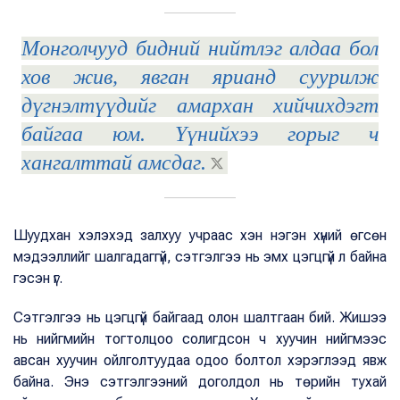
Монголчууд бидний нийтлэг алдаа бол
хов жив, явган ярианд суурилж
дүгнэлтүүдийг амархан хийчихдэгт
байгаа юм. Үүнийхээ горыг ч
хангалттай амсдаг.
Шуудхан хэлэхэд залхуу учраас хэн нэгэн хүний өгсөн
мэдээллийг шалгадаггүй, сэтгэлгээ нь эмх цэгцгүй л байна
гэсэн үг.
Сэтгэлгээ нь цэгцгүй байгаад олон шалтгаан бий. Жишээ
нь нийгмийн тогтолцоо солигдсон ч хуучин нийгмээс
авсан хуучин ойлголтуудаа одоо болтол хэрэглээд явж
байна. Энэ сэтгэлгээний доголдол нь төрийн тухай