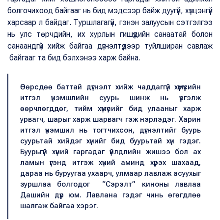
болгочихоод байгааг нь бид мэдсээр байж дуугүй, хүлцэнгүй
харсаар л байдаг. Туршлагагүй, гэнэн залуусын сэтгэлгээ
нь улс төрчдийн, их хурлын гишүүдийн санаатай болон
санаандгүй хийж байгаа дүгнэлтүүдээр туйлширан савлаж
байгааг та бид бэлхэнээ харж байна.
Өөрсдөө баттай дүгнэлт хийж чаддаггүй хүмүүсийн
итгэл үнэмшлийн суурь шинж нь үргэлж
өөрчлөгддөг, тийм хүмүүсийг бид улааныг харж
урвагч, шарыг харж шарвагч гэж нэрлэдэг. Харин
итгэл үнэмшил нь тогтчихсон, дүгнэлтийг буурь
суурьтай хийдэг хүнийг бид буурьтай хүн гэдэг.
Буурьгүй хүний гаргадаг үйлдлийн жишээ бол ах
ламын үгэнд итгэж хүний аминд хүрэх шахаад,
дараа нь буруугаа ухаарч, улмаар лавлаж асуухыг
зуршлаа болгодог “Сэрэлт” киноны лавлаа
Дашийн дүр юм. Лавлана гэдэг чинь өгөгдлөө
шалгаж байгаа хэрэг.