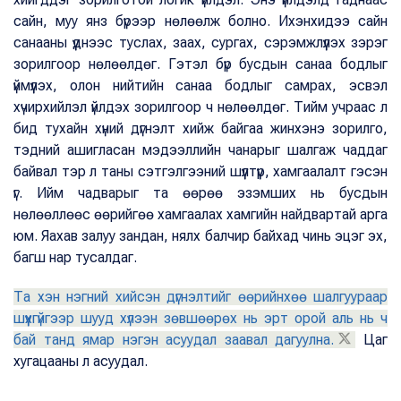
сайн, муу янз бүрээр нөлөөлж болно. Ихэнхидээ сайн
санааны үүднээс туслах, заах, сургах, сэрэмжлүүлэх зэрэг
зорилгоор нөлөөлдөг. Гэтэл бүр бусдын санаа бодлыг
үймүүлэх, олон нийтийн санаа бодлыг самрах, эсвэл
хүчирхийлэл үйлдэх зорилгоор ч нөлөөлдөг. Тийм учраас л
бид тухайн хүний дүгнэлт хийж байгаа жинхэнэ зорилго,
тэдний ашигласан мэдээллийн чанарыг шалгаж чаддаг
байвал тэр л таны сэтгэлгээний шүүлтүүр, хамгаалалт гэсэн
үг. Ийм чадварыг та өөрөө эзэмших нь бусдын
нөлөөллөөс өөрийгөө хамгаалах хамгийн найдвартай арга
юм. Яахав залуу зандан, нялх балчир байхад чинь эцэг эх,
багш нар тусалдаг.
Та хэн нэгний хийсэн дүгнэлтийг өөрийнхөө шалгуураар
шүүхгүйгээр шууд хүлээн зөвшөөрөх нь эрт орой аль нь ч
бай танд ямар нэгэн асуудал заавал дагуулна.
Цаг
хугацааны л асуудал.