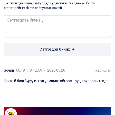
Та сэтгэгдэл бичихдээ бусдад хүндэтгэлтэй хандана уу. Ёс бус
сэтгэгдлийг Peak.mn сайт устгах эрхтэй.
Сэтгэгдэл бичих
Зочин
[66.181.184.203] ・ 2026.05.20
Хариулах
Цэгцгүй биш буруу итгэл үнэмшилтэйгээс шууд сохроор итгэдэг