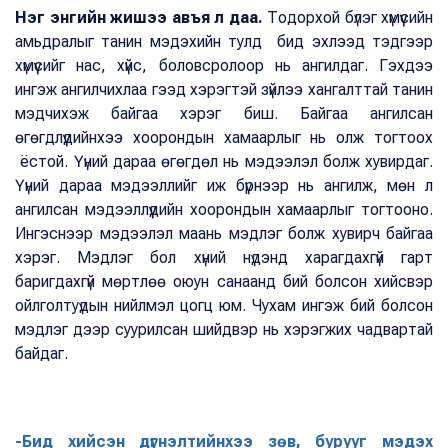
Нэг энгийн жишээ авъя л даа.
Тодорхой бүлэг хүмүүсийн
амьдралыг танин мэдэхийн тулд бид эхлээд тэдгээр
хүмүүсийг нас, хүйс, боловсролоор нь ангилдаг. Гэхдээ
ингэж ангилчихлаа гээд хэрэгтэй зүйлээ хангалттай танин
мэдчихэж байгаа хэрэг биш. Байгаа ангилсан
өгөгдлүүдийнхээ хоорондын хамаарлыг нь олж тогтоох
ёстой. Үүний дараа өгөгдөл нь мэдээлэл болж хувирдаг.
Үүний дараа мэдээллийг иж бүрнээр нь ангилж, мөн л
ангилсан мэдээллүүдийн хоорондын хамаарлыг тогтооно.
Ингэснээр мэдээлэл маань мэдлэг болж хувирч байгаа
хэрэг. Мэдлэг бол хүний нүдэнд харагдахгүй гарт
баригдахгүй мөртлөө оюун санаанд бий болсон хийсвэр
ойлголтуүдын нийлмэл цогц юм. Чухам ингэж бий болсон
мэдлэг дээр суурилсан шийдвэр нь хэрэгжих чадвартай
байдаг.
-Бид хийсэн дүгнэлтийнхээ зөв, бурууг мэдэх