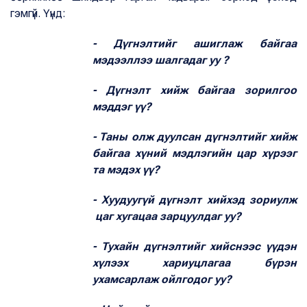
гэмгүй. Үүнд:
- Дүгнэлтийг ашиглаж байгаа
мэдээллээ шалгадаг уу ?
- Дүгнэлт хийж байгаа зорилгоо
мэддэг үү?
- Таны олж дуулсан дүгнэлтийг хийж
байгаа хүний мэдлэгийн цар хүрээг
та мэдэх үү?
- Хуудуугүй дүгнэлт хийхэд зориулж
цаг хугацаа зарцуулдаг уу?
- Тухайн дүгнэлтийг хийснээс үүдэн
хүлээх хариуцлагаа бүрэн
ухамсарлаж ойлгодог уу?