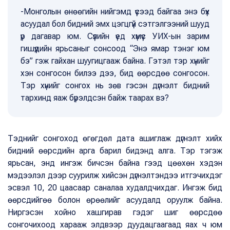
-Монголын өнөөгийн нийгэмд үүсээд байгаа энэ бүх
асуудал бол бидний эмх цэгцгүй сэтгэлгээний шууд
үр дагавар юм. Сүүлийн үед хүмүүс УИХ-ын зарим
гишүүдийн ярьсаныг сонсоод “Энэ ямар тэнэг юм
бэ” гэж гайхан шуугицгааж байна. Гэтэл тэр хүнийг
хэн сонгосон билээ дээ, бид өөрсдөө сонгосон.
Тэр хүнийг сонгох нь зөв гэсэн дүгнэлт бидний
тархинд яаж бүрэлдсэн байж таарах вэ?
Тэднийг сонгоход өгөгдөл дата ашиглаж дүгнэлт хийх
бидний өөрсдийн арга барил бидэнд алга. Тэр тэгэж
ярьсан, энд ингэж бичсэн байна гээд цөөхөн хэдэн
мэдээлэл дээр суурилж хийсэн дүгнэлтэндээ итгэчихдэг
эсвэл 10, 20 цаасаар саналаа худалдчихдаг. Ингэж бид
өөрсдийгөө болон өрөөлийг асуудалд оруулж байна.
Ниргэсэн хойно хашгирав гэдэг шиг өөрсдөө
сонгочихоод харааж элдвээр дуудацгаагаад яах ч юм