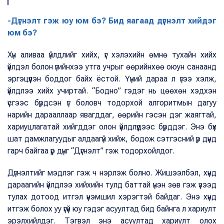
-Дүгнэлт гэж юу юм бэ? Бид яагаад дүгнэлт хийдэг
юм бэ?
Хүн аливаа үйлдлийг хийх, үг хэлэхийн өмнө тухайн хийх
үйлдэл болон үгийнхээ утга учрыг өөрийнхөө оюун санаанд
эргэцүүлэн боддог байх ёстой. Үүний дараа л үгээ хэлж,
үйлдлээ хийх учиртай. “Бодно” гэдэг нь цөөхөн хэдхэн
үсгээс бүрдсэн үг боловч тодорхой алгоритмын дагуу
нарийн дарааллаар явагддаг, өөрийн гэсэн дэг жаягтай,
хариуцлагатай хийгддэг олон үйлдлүүдээс бүрддэг. Энэ бүх
шат дамжлагуудыг алдаагүй хийж, бодож сэтгэсний үр дүнд
гарч байгаа үр дүнг “Дүгнэлт” гэж тодорхойлдог.
Дүгнэлтийг мэдлэг гэж ч нэрлэж болно. Жишээлбэл, хүнд
дараагийн үйлдлээ хийхийн тулд баттай үнэн зөв гэж үзээд
тулах дотоод итгэл үнэмшил хэрэгтэй байдаг. Энэ хүнд
итгэж болох уу үгүй юу гэдэг асуултад бид байнга л хариулт
эрэлхийлдэг. Тэгвэл энэ асуултад хариулт олох