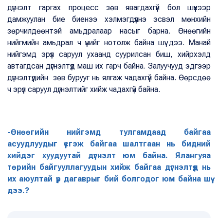
дүгнэлт гаргах процесс зөв явагдахгүй бол шүүхээр
дамжуулан бие биенээ хэлмэгдүүлнэ эсвэл мөнхийн
зөрчилдөөнтэй амьдралаар насыг барна. Өнөөгийн
нийгмийн амьдрал ч үүнийг нотолж байна шүү дээ. Манай
нийгэмд эрүүл саруул ухаанд суурилсан биш, хийрхэлд
автагдсан дүгнэлтүүд маш их гарч байна. Залуучууд эдгээр
дүгнэлтүүдийн зөв бурууг нь ялгаж чадахгүй байна. Өөрсдөө
ч эрүүл саруул дүгнэлтийг хийж чадахгүй байна.
-Өнөөгийн нийгэмд тулгамдаад байгаа
асуудлуудыг үүсгэж байгаа шалтгаан нь бидний
хийдэг хуудуутай дүгнэлт юм байна. Ялангуяа
төрийн байгууллагуудын хийж байгаа дүгнэлтүүд нь
их аюултай үр дагаврыг бий болгодог юм байна шүү
дээ.?