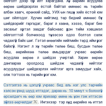
ойлголт дээр бүр илт харагдана. Хүн өөрийн асуудлаа
өөрөө шийдвэрлэх ёстой байтал өмнөөс нь төрийн
албан хаагч, ерөнхий сайд, УИХ-ын гишүүн хийх ёстой юм
шиг ойлгодог. Хуучин нийгэмд төр бидний өмнөөс бүх
шийдвэрийг гаргадаг, бараг л хаана, хэзээ, бараг бие
засахыг хүртэл заадаг байснаас үүдэн тийм хэвшмэл
ойлголттой болчихоод түүнээсээ одоо болтол салж
чадахгүй байх шиг. Гэтэл өнөөгийн нийгмийн төрд ийм үүрэг
байхгүй. Нэгэнт л хүн төрийн төлөө биш, бусдын төлөө
биш, өөрийнхөө төлөө амьдардаг учраас өөрийн
асуудлаа өөрөө л шийдэх учиртай. Харин өөрөө
дангаараа оролдоод шийдэж чадаагүй нийтлэг
асуудлуудыг шийдвэрлэх нийтлэг арга замуудыг хайх,
олж тогтоох нь төрийн үүрэг юм.
Сэтгэлгээ нь цэгцгүй учраас бид аль нэг улс төрчийн
хэлсэн үгэнд шууд итгэдэг, дараа нь 10 минут ч болоогүй
өрсөлдөгч нь өөр юм ярихаар өмнө нь үнэн гэж итгэсэн
зүйлээ өөрчилдөг
. Ингэхээр тэр хүнд өөрийнх нь итгэл