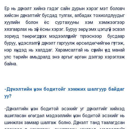
Ер нь дүгнэлт хийнэ гэдэг сайн дурын хэрэг мэт боловч
хийсэн дүгнэлтийг бусдад тулгах, албадах тохиолдлуудыг
хуулийн болон ёс суртахууны хэм хэмжээгээр
хязгаарлах нь зүй ёсны хэрэг. Буруу зөрүү, эмх цэгцгүй эсвэл
зориуд төөрөгдүүлэх мэдээллүүдийг түгээснээр бусдаар
буруу, үндэслэлгүй дүгнэлт гаргуулж өрсөлдөгчийгөө гүтгэж,
нэр хүндэд нь халддаг. Харамсалтай нь сүүлийн үед манай
улс төрийн амьдралд энэ аргыг өргөн дэлгэр хэрэглэж
байна.
-Дүгнэлтийн үнэн бодитойг хэмжих шалгуур байдаг
уу?
-Дүгнэлтийн үнэн бодитой эсэхийг уг дүгнэлтийг хийхэд
ашигласан өгөгдөл мэдээллийн үнэн бодитой эсэхийг нь
шинжлэх замаар шалгаж болно. Дүгнэлт танд таалагдсан