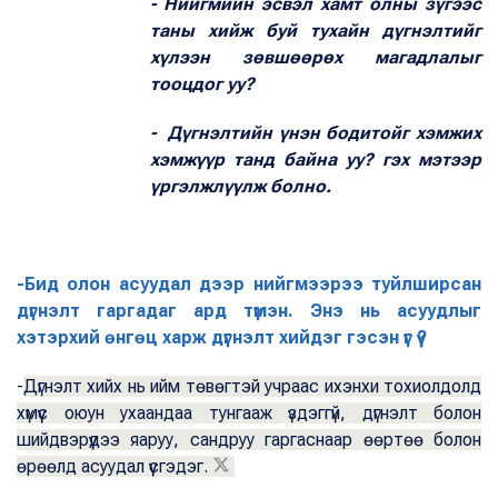
- Нийгмийн эсвэл хамт олны зүгээс
таны хийж буй тухайн дүгнэлтийг
хүлээн зөвшөөрөх магадлалыг
тооцдог уу?
- Дүгнэлтийн үнэн бодитойг хэмжих
хэмжүүр танд байна уу? гэх мэтээр
үргэлжлүүлж болно.
-Бид олон асуудал дээр нийгмээрээ туйлширсан
дүгнэлт гаргадаг ард түмэн. Энэ нь асуудлыг
хэтэрхий өнгөц харж дүгнэлт хийдэг гэсэн үг үү?
-
Дүгнэлт хийх нь ийм төвөгтэй учраас ихэнхи тохиолдолд
хүмүүс оюун ухаандаа тунгааж үздэггүй, дүгнэлт болон
шийдвэрүүдээ яаруу, сандруу гаргаснаар өөртөө болон
өрөөлд асуудал үүсгэдэг.