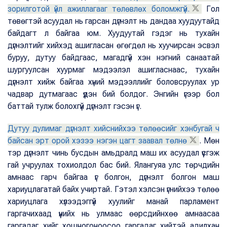
зорилготой үйл ажиллагааг төлөвлөх боломжгүй.
Гол
төвөгтэй асуудал нь гарсан дүгнэлт нь дандаа хуудуутайд
байдагт л байгаа юм. Хуудуутай гэдэг нь тухайн
дүгнэлтийг хийхэд ашигласан өгөгдөл нь хуучирсан эсвэл
буруу, дутуу байдгаас, магадгүй хэн нэгний санаатай
шургуулсан хуурмаг мэдээлэл ашигласнаас, тухайн
дүгнэлт хийж байгаа хүний мэдээллийг боловсруулах ур
чадвар дутмагаас үүдэн бий болдог. Энгийн үгээр бол
баттай тулж болохгүй дүгнэлт гэсэн үг.
Дутуу дулимаг дүгнэлт хийснийхээ төлөөсийг хэнбугай ч
байсан эрт орой хэзээ нэгэн цагт заавал төлнө
. Мөн
тэр дүгнэлт чинь бусдын амьдралд маш их асуудал үүсгэж
гай учруулах тохиолдол бас бий. Ялангуяа улс төрчдийн
амнаас гарч байгаа үг болгон, дүгнэлт болгон маш
хариуцлагатай байх учиртай. Гэтэл хэлсэн үгнийхээ төлөө
хариуцлага хүлээдэггүй хуулийг манай парламент
гаргачихаад үүнийх нь улмаас өөрсдийнхөө амнаасаа
гаргадаг хийг хошногоноосоо гаргадаг хийтэй адилхан