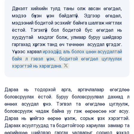
Дүгнэлт хийхийн тулд таны олж авсан өгөгдөл,
мэдээ бүхэн үнэн байдаггүй. Эдгээр өгөдөл,
мэдээний бодитой эсэхийг байнга шалгаж нягтлах
ёстой. Тэгэхгүй бол бодитой бус өгөгдөл нь
хуудуутай мэдлэг болж, улмаар буруу шийдвэр
гаргахад хүргэж танд өч төчнөөн асуудал үүсгэдэг.
Үүнээс харвал
ирээдүйд аль болох цөөн асуудалтай
байя л гэвэл үнэн, бодитой өгөгдөл цуглуулах
хэрэгтэй нь харагдана.
Дараа нь тодорхой арга, аргачлалаар өгөгдлөө
боловсруулах ёстой. Буруу боловсруулвал дахиад л
өнөөх асуудал үүснэ. Тэгвэл та өгөгдлөө цуглуулж,
боловсруулж чадаж байна уу гэж өөрөөсөө нэг асуу.
Дараа нь үүнийгээ өөрөө үнэлж, сорьж үзэх хэрэгтэй.
Дараах асуултуудад та бодитойгоор хариулах замаар та
өөрийнхөө шийдвэр гаргах чадварыг сориод үзэхэд