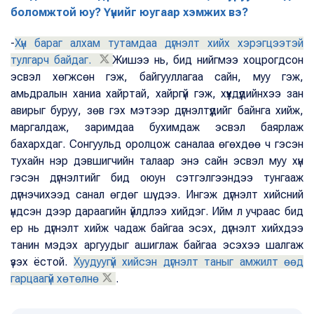
боломжтой юу? Үүнийг юугаар хэмжих вэ?
-
Хүн бараг алхам тутамдаа дүгнэлт хийх хэрэгцээтэй
тулгарч байдаг.
Жишээ нь, бид нийгмээ хоцрогдсон
эсвэл хөгжсөн гэж, байгууллагаа сайн, муу гэж,
амьдралын ханиа хайртай, хайргүй гэж, хүүхдүүдийнхээ зан
авирыг буруу, зөв гэх мэтээр дүгнэлтүүдийг байнга хийж,
маргалдаж, заримдаа бухимдаж эсвэл баярлаж
бахархдаг. Сонгуульд оролцож саналаа өгөхдөө ч гэсэн
тухайн нэр дэвшигчийн талаар энэ сайн эсвэл муу хүн
гэсэн дүгнэлтийг бид оюун сэтгэлгээндээ тунгааж
дүгнэчихээд санал өгдөг шүү дээ. Ингэж дүгнэлт хийсний
үндсэн дээр дараагийн үйлдлээ хийдэг. Ийм л учраас бид
ер нь дүгнэлт хийж чадаж байгаа эсэх, дүгнэлт хийхдээ
танин мэдэх аргуудыг ашиглаж байгаа эсэхээ шалгаж
үзэх ёстой.
Хуудуугүй хийсэн дүгнэлт таныг амжилт өөд
гарцаагүй хөтөлнө
.