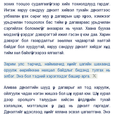
зохих тооцоо судалгаагүйгээр хийх тохиолдлууд гардаг.
Ингэж яаруу сандруу дүгнэлт хийвэл тухайн дүгнэлтээс
улбаалан үүсэх сөрөг муу үр дагаврын цар хүрээ, хэмжээг
урьдчилан тооцоолох бас тийм үр дагавараас урьдчилан
сэргийлэх боломжгүйг анхаарах нь чухал. Хаана буухаа
мэдэхгүй үсэрдэг дэвхрэгтэй ижил гэсэн үг юм даа. Харин
дэвхрэг бол газардалтыг зөөллөх чадвартай хөлтэй
байдаг бол хуудуутай, яаруу сандруу дүгнэлт хийдэг хүнд
тийм хөл байхгүйгээрээ ялгаатай.
Зарим улс төрчид, наймаачид хүнийг цагийн шахаанд
оруулж өөрийнхөө нөхцөл байдлыг бидэнд тулгах нь
элбэг. Энэ бол тэдний хэрэглэдэг башир арга.
Аливаа дүгнэлтийн шууд үр дагаврыг ил тод харуулж,
ойлгуулж чадах нэгэн жишээ бол шүүх хурал юм. Шүүх хурал
дээр оролцогч талуудын хийсэн үйлдлүүдийн тухай
хэлэлцэж, мэтгэлцэж үр дүнд нь дүгнэлт гаргадаг.
Дүгнэлтийг үндэслээд хүнийг яллана эсвэл цагаатгана. Энэ