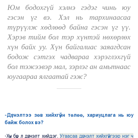
Юм бодохгүй хэлнэ гэдэг чинь юу
гэсэн үг вэ. Хэл нь тархинаасаа
түрүүлж хөдлөөд байна гэсэн үг үү.
Хэрэв тийм бол тэр хүнтэй нөхөрлөх
хүн байх уу. Хүн байгалиас заяагдсан
бодож сэтгэх чадвараа хэрэглэхгүй
бол тэжээвэр мал, зэрлэг ан амьтнаас
юугаараа ялгаатай гэж?
-Дүгнэлтээ зөв хийхгүйн төлөө, хариуцлага нь юу
байж болох вэ?
-Хүн бүр л дүгнэлт хийдэг.
Угаасаа дүгнэлт хийхгүйгээр нэг ч