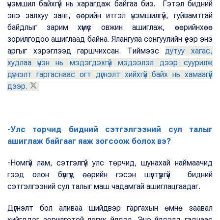
үнэмшил байхгүй нь харагдаж байгаа биз. Гэтэл бидний
энэ залхуу занг, өөрийн итгэл үнэмшилгүй, гуйвамтгай
байдлыг зарим хүмүүс овжин ашиглаж, өөрийнхөө
зорилгодоо ашиглаад байна. Ялангуяа сонгуулийн үеэр энэ
аргыг хэрэглээд гаршчихсан. Тиймээс
дутуу хагас,
худлаа үнэн нь мэдэгдэхгүй мэдээлэл дээр суурилж
дүгнэлт гаргаснаас огт дүгнэлт хийхгүй байх нь хамаагүй
дээр.
-Улс төрчид бидний сэтгэлгээний сул талыг
ашиглаж байгааг яаж зогсоож болох вэ?
-Номгүй лам, сэтгэлгүй улс төрчид, шунахай наймаачид
гээд олон бүлгүүд өөрийн гэсэн шүүлтүүргүй бидний
сэтгэлгээний сул талыг маш чадамгай ашиглацгаадаг.
Дүгнэлт бол аливаа шийдвэр гаргахын өмнө заавал
хийгддэг зорилготой логик үйлдэл. Энэ үйлдэлд гаднаас