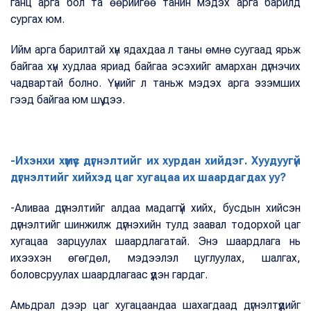
ганц арга бол та өөрийгөө танин мэдэх арга барилд
сургах юм.
Ийм арга барилтай хүн ядахдаа л таны өмнө суугаад ярьж
байгаа хүн худлаа яриад байгаа эсэхийг амархан дүгнэчих
чадвартай болно. Үүнийг л таньж мэдэх арга эзэмших
гээд байгаа юм шүү дээ.
-Ихэнхи хүмүүс дүгнэлтийг их хурдан хийдэг. Хуудуугүй
дүгнэлтийг хийхэд цаг хугацаа их шаардагдах уу?
-Аливаа дүгнэлтийг алдаа мадаггүй хийх, бусдын хийсэн
дүгнэлтийг шинжилж дүгнэхийн тулд заавал тодорхой цаг
хугацаа зарцуулах шаардлагатай. Энэ шаардлага нь
ихээхэн өгөгдөл, мэдээлэл цуглуулах, шалгах,
боловсруулах шаардлагаас үүдэн гардаг.
Амьдрал дээр цаг хугацаандаа шахагдаад дүгнэлтүүдийг