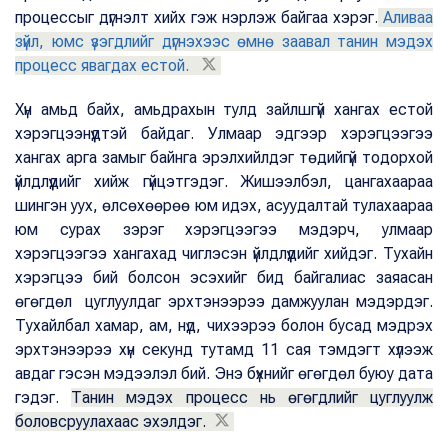
процессыг дүгнэлт хийх гэж нэрлэж байгаа хэрэг.
Аливаа
зүйл, юмс үзэгдлийг дүгнэхээс өмнө заавал танин мэдэх
процесс явагдах естой.
Хүн амьд байх, амьдрахын тулд зайлшгүй хангах естой
хэрэгцээнүүдтэй байдаг. Улмаар эдгээр хэрэгцээгээ
хангах арга замыг байнга эрэлхийлдэг төдийгүй тодорхой
үйлдлүүдийг хийж гүйцэтгэдэг. Жишээлбэл, цангахаараа
шингэн уух, өлсөхөөрөө юм идэх, асуудалтай тулахаараа
юм сурах зэрэг хэрэгцээгээ мэдэрч, улмаар
хэрэгцээгээ хангахад чиглэсэн үйлдлүүдийг хийдэг. Тухайн
хэрэгцээ бий болсон эсэхийг бид байгалиас заяасан
өгөгдөл цуглуулдаг эрхтэнээрээ дамжуулан мэдэрдэг.
Тухайлбал хамар, ам, нүд, чихээрээ болон бусад мэдрэх
эрхтэнээрээ хүн секунд тутамд 11 сая тэмдэгт хүлээж
авдаг гэсэн мэдээлэл бий. Энэ бүхнийг өгөгдөл буюу дата
гэдэг.
Танин мэдэх процесс нь өгөгдлийг цуглуулж
боловсруулахаас эхэлдэг.