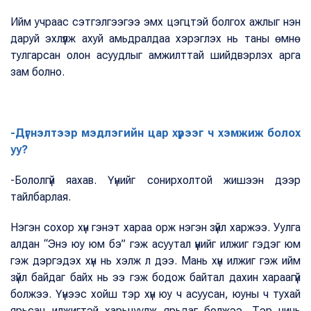
Ийм учраас сэтгэлгээгээ эмх цэгцтэй болгох ажлыг нэн
даруй эхлүүлж ахуй амьдралдаа хэрэглэх нь таны өмнө
тулгарсан олон асуудлыг амжилттай шийдвэрлэх арга
зам болно.
-Дүгнэлтээр мэдлэгийн цар хүрээг ч хэмжиж болох
уу?
-Бололгүй яахав. Үүнийг сонирхолтой жишээн дээр
тайлбарлая.
Нэгэн сохор хүн гэнэт хараа орж нэгэн зүйл харжээ. Уулга
алдан “Энэ юу юм бэ” гэж асуутал үүнийг илжиг гэдэг юм
гэж дэргэдэх хүн нь хэлж л дээ. Мань хүн илжиг гэж ийм
зүйл байдаг байх нь ээ гэж бодож байтал дахин хараагүй
болжээ. Үүнээс хойш тэр хүн юу ч асуусан, юуны ч тухай
ярьсан илжигтэй харьцуулж ярьдаг болжээ. Тэр чинь