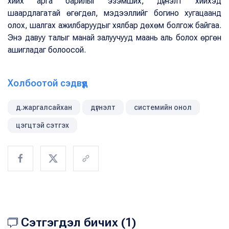
хийх арга барилыг эзэмших, дүгнэлт хийхэд
шаардлагатай өгөгдөл, мэдээллийг богино хугацаанд
олох, шалгах ажилбаруудыг хялбар дөхөм болгож байгаа.
Энэ давуу талыг манай залуучууд маань аль болох өргөн
ашигладаг болоосой.
Холбоотой сэдвүүд
д.жаргалсайхан
дүгнэлт
системийн онол
цэгцтэй сэтгэх
Сэтгэгдэл бичих (1)