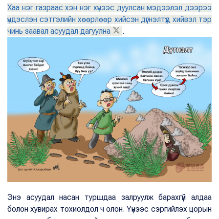
Хаа нэг газраас хэн нэг хүнээс дуулсан мэдээлэл дээрээ
үндэслэн сэтгэлийн хөөрлөөр хийсэн дүгнэлтүүд хийвэл тэр
чинь заавал асуудал дагуулна
.
Энэ асуудал насан туршдаа залруулж барахгүй алдаа
болон хувирах тохиолдол ч олон. Үүнээс сэргийлэх цорын