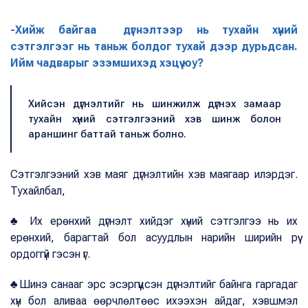
-Хийж байгаа дүгнэлтээр нь тухайн хүний
сэтгэлгээг нь таньж болдог тухай дээр дурьдсан.
Ийм чадварыг эзэмшихэд хэцүү юу?
Хийсэн дүгнэлтийг нь шинжилж дүгнэх замаар
тухайн хүний сэтгэлгээний хэв шинж болон
араншинг баттай таньж болно.
Сэтгэлгээний хэв маяг дүгнэлтийн хэв маягаар илэрдэг.
Тухайлбал,
♣ Их ерөнхий дүгнэлт хийдэг хүний сэтгэлгээ нь их
ерөнхий, барагтай бол асуудлын нарийн ширийн рүү
ордоггүй гэсэн үг.
♣Шинэ санааг эрс эсэргүүцсэн дүгнэлтийг байнга гаргадаг
хүн бол аливаа өөрчлөлтөөс ихээхэн айдаг, хэвшмэл