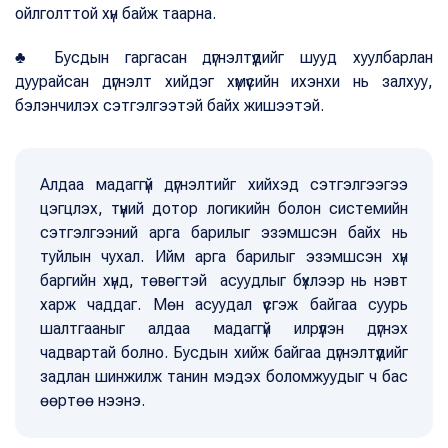
ойлголттой хүн байж таарна.
♣ Бусдын гаргасан дүгнэлтүүдийг шууд хуулбарлан
дуурайсан дүгнэлт хийдэг хүмүүсийн ихэнхи нь залхуу,
бэлэнчилэх сэтгэлгээтэй байх жишээтэй.
Алдаа мадаггүй дүгнэлтийг хийхэд сэтгэлгээгээ
цэгцлэх, түүний дотор логикийн болон системийн
сэтгэлгээний арга барилыг эзэмшсэн байх нь
туйлын чухал. Ийм арга барилыг эзэмшсэн хүн
баргийн хүнд, төвөгтэй асуудлыг бүхлээр нь нэвт
харж чаддаг. Мөн асуудал үүсгэж байгаа суурь
шалтгааныг алдаа мадаггүй илрүүлэн дүгнэх
чадвартай болно. Бусдын хийж байгаа дүгнэлтүүдийг
задлан шинжилж танин мэдэх боломжуудыг ч бас
өөртөө нээнэ.