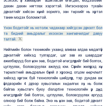
эсэхээс үл хамааран ашигласан өгөгдөл, мэдээллийг
дахин дахин нягтлах хэрэгтэй. Ингэснээрээ тухайн
дүгнэлтийг хийсэн хүний зорилго, зан төрхийг нь хүртэл
танин мэдэх боломжтой.
Үнэн бодитойг нь нотолж чадахаар хийгдсэн дүгнэлт бол
та бидний амьдралыг ихээхэн хөнгөвчилдөг давуу
талтай.
Нийгмийн болон техникийн ухаанд аливаа алдаа мадаггүй
дүгнэлтийг хийхэд тулгардаг, цаг зав их шаарддаг
ажилбарууд бол үнэн зөв, бодитой өгөгдлүүдийг бий болгох,
цуглуулах, боловсруулах ажлууд юм. Сүүлийн жилүүдэд хүн
төрөлхтний амьдралын бүхий л хүрээнд огцом өөрчлөлт
хийхэд хүргэж буй технологийн шийдлүүд, тэр дундаа аж
үйлдвэрийн 4 дүгээр хувьсгалын хөдөлгөх хүч нь болж
байгаа хувьсгагч буюу disruptive технологийн үр дүнд
өгөгдлүүдийг бий болгох, цуглуулах, боловсруулах аргууд
олноор бий болж байна. Энэ нь үнэн зөв, бодитой дүгнэлт