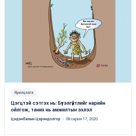
Ярилцлага
Цэгцтэй сэтгэх нь: Бүтэлгүйтлийг нарийн
ойлгож, таних нь амжилтын эхлэл
Цэдэнбалын Цэрэндолгор
・ 08 сарын 17, 2020