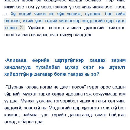
илжигээс том уу эсвэл жижиг үү, тэр чинь илжигээс...гээд
л.
Хүн хэдий чинээ их зүйл уншиж, судалж, бас хийж
бүтээнэ, ихийг үзнэ төдий чинээгээр мэдлэгийн цар хүрээ
тэлнэ.
Үүнийхээ хэрээр аливаа дүгнэлтийг хийхдээ
олон талаас нь харж, нягт няхуур ханддаг.
-Аливаад өөрийн шүүлтүүргүйгээр хандах зарим
хандлагууд тухайлбал мухар сүсэг нь дүгнэлт
хийдэггүйн үр дагавар болж таарах нь ээ?
-”Дурная голова ногам не дает покоя” гэдэг орос ардын
зүйр үгийг мунхаг тархи хөлөө ядраана гэж орчуулмаар юм
уу даа. Мунхаг ухаанаа гэгээрүүлбэл ядаж л таны хөл чинь
өвдөхгүй, зовохгүй нь. Мэдлэгийн цар хүрээгээ тэлэхгүй бол
казино, наймаа, улс төрийн давалгаанд хамаг байдгаа
өгөөд л барна даа.