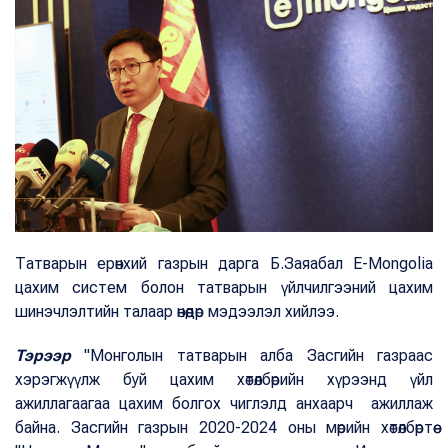
Татварын ерөнхий газрын дарга Б.Заяабал E-Mongolia
цахим систем болон татварын үйлчилгээний цахим
шинэчлэлтийн талаар өнөөдөр мэдээлэл хийлээ.
Тэрээр
"Монголын татварын алба Засгийн газраас
хэрэгжүүлж буй цахим хөтөлбөрийн хүрээнд үйл
ажиллагаагаа цахим болгох чиглэлд анхаарч ажиллаж
байна. Засгийн газрын 2020-2024 оны мөрийн хөтөлбөртөө