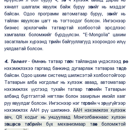
хяналт шалгалж явуулж байж буруу зөвийг нь мэддэг
байсан. Одоо программ автоматаар буруу, зөвийг нь
тайлан явуулсан цагт нь тогтоодог болсон. Ингэснээр
бизнес эрхлэгчийн татвартай холбоотой эрсдлээс
хамгаалах боломжийг бүрдүүлсэн. "E-Mongolia" цахим
засаглалын хүрээнд төрийн байгууллагууд хоорондоо илүү
уялдаатай болсон.
4. Төлөлт
- Өмнө нь татвар төлөгч тайландаа үндэслээд өөрөө
нэхэмжлэхээ гаргаад банкинд дугаарлаж татвараа төлдөг
байсан. Одоо цахим системд шилжсэтэй холбоотойгоор
Татварын алба ногдолыг нь хүлээж аваад, автоматаар
нэхэмжлэх үүсгээд тухайн татвар төлөгчийн Татварын
албанд бүртгэлтэй нягтлан болон захирлын имэйл хаяг
руу явуулдаг болсон. Ингэснээр нэг төгрөгийн ч зөрүүгүйгээр
нэхэмжлэх ААН рүү шилжинэ.
ААН нэхэмжлэх хүлээж
авч, QR кодыг нь уншуулаад Монголбанкнаас хүлээн
зөвшөөрсөн төлбөрийн бүх механизмаар төлөх боломжтой