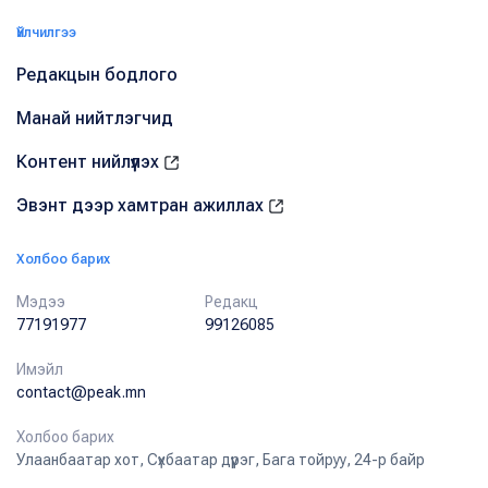
Үйлчилгээ
Редакцын бодлого
Манай нийтлэгчид
Контент нийлүүлэх
Эвэнт дээр хамтран ажиллах
Холбоо барих
Мэдээ
Редакц
77191977
99126085
Имэйл
contact@peak.mn
Холбоо барих
Улаанбаатар хот, Сүхбаатар дүүрэг, Бага тойруу, 24-р байр