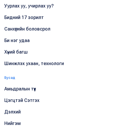
Уурлах уу, учирлах уу?
Бидний 17 зорилт
Санхүүгийн боловсрол
Би нэг удаа
Хүний багш
Шинжлэх ухаан, технологи
Бусад
Амьдралын түүх
Цэгцтэй Сэтгэх
Дэлхий
Нийгэм