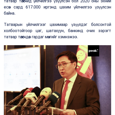
татвар төлөгчид үйлчилгээ үзүүлсэн бол 2020 оны эхний
есөн сард 617.000 иргэнд цахим үйлчилгээ үзүүлсэн
байна.
Татварын үйлчилгээг цахимаар үзүүлдэг болсонтой
холбоотойгоор цаг, шатахуун, банкинд очих зэрэгт
татвар төлөгчдөөс гардаг мөнгийг хэмнэжээ.