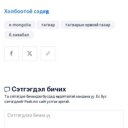
Холбоотой сэдвүүд
e-mongolia
татвар
татварын ерөнхий газар
б.заяабал
Сэтгэгдэл бичих
Та сэтгэгдэл бичихдээ бусдад хүндэтгэлтэй хандана уу. Ёс бус
сэтгэгдлийг Peak.mn сайт устгах эрхтэй.