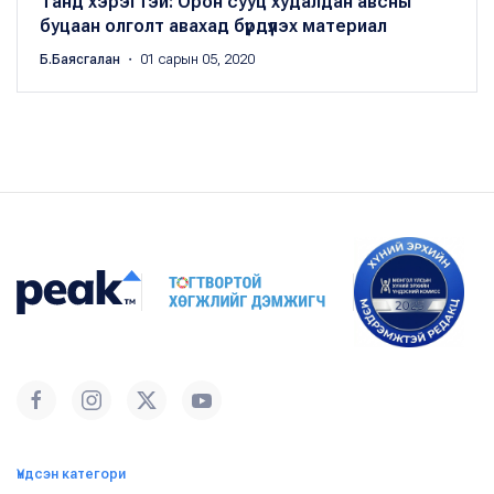
Танд хэрэгтэй: Орон сууц худалдан авсны
буцаан олголт авахад бүрдүүлэх материал
Б.Баясгалан
・ 01 сарын 05, 2020
Үндсэн категори