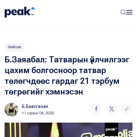
Нийгэм
Б.Заяабал: Татварын үйлчилгээг
цахим болгосноор татвар
төлөгчдөөс гардаг 21 тэрбум
төгрөгийг хэмнэсэн
Б.Баясгалан
11 сарын 04, 2020