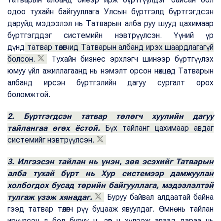
одоо тухайн байгууллага Улсын бүртгэлд бүртгэгдсэн
даруйд мэдээлэл нь Татварын алба руу шууд цахимаар
бүртгэгддэг системийн нэвтрүүлсэн. Үүний үр
дүнд
татвар төлөгчид Татварын албанд ирэх шаардлагагүй
болсон.
Тухайн бизнес эрхлэгч шинээр бүртгүүлэх
юмуу үйл ажиллагаанд нь нэмэлт орсон нөхцөлд Татварын
албанд ирсэн бүртгэлийн дагуу сургалт орох
боломжтой.
2. Бүртгэгдсэн татвар төлөгч хуулийн дагуу
тайлангаа өгөх ёстой.
Бүх тайланг цахимаар авдаг
системийг нэвтрүүлсэн.
3. Илгээсэн тайлан нь үнэн, зөв эсэхийг Татварын
алба тухай бүрт нь Хур системээр дамжуулан
холбогдох бусад төрийн байгууллага, мэдээлэлтэй
тулгаж үзэж хянадаг.
Буруу байвал алдаатай байна
гээд татвар төлөгч рүү буцааж явуулдаг. Өмнө нь тайлан
ирүүлсэн л бол буруу ч, зөв ч хүлээж аваад дараа нь