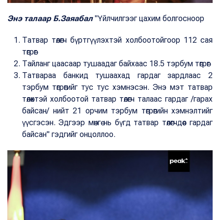
Энэ талаар Б.Заяабал
"Үйлчилгээг цахим болгосноор
Татвар төлөгч бүртгүүлэхтэй холбоотойгоор 112 сая
төгрөг
Тайланг цаасаар тушаадаг байхаас 18.5 тэрбум төгрөг
Татвараа банкид тушаахад гардаг зардлаас 2
тэрбум төгрөгийг тус тус хэмнэсэн. Энэ мэт татвар
төлөхтэй холбоотой татвар төлөгч талаас гардаг /гарах
байсан/ нийт 21 орчим тэрбум төгрөгийн хэмнэлтийг
үүсгэсэн. Эдгээр мөнгө нь бүгд татвар төлөгчдөөс гардаг
байсан" гэдгийг онцоллоо.