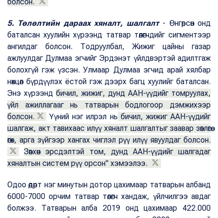
болсон.
5. Төлөлтийн дараах хяналт, шалгалт
- Өнгөрсөн онд
баталсан хуулийн хүрээнд татвар төлөгчдийг сигментээр
ангилдаг болсон. Тодруулбал, Жижиг цайны газар
ажлуулдаг Дулмаа эгчийг Эрдэнэт үйлдвэртэй адилтгаж
болохгүй гэж үзсэн. Улмаар Дулмаа эгчид арай хялбар
нөхцөл бүрдүүлэх ёстой гэж дээрх багц хуулийг баталсан.
Энэ хүрээнд
бичил, жижиг, дунд ААН-үүдийг томруулах,
үйл ажиллагааг нь татварын бодлогоор дэмжихээр
болсон.
Үүний нэг илрэл нь
бичил, жижиг ААН-үүдийг
шалгаж, акт тавихаас илүү хяналт шалгалтыг заавар зөвлөгөө
өгөх, арга зүйгээр хангах чиглэл рүү илүү явуулдаг болсон.
Зөвхөн эрсдэлтэй том, дунд ААН-үүдийг шалгадаг
хяналтын систем рүү орсон" хэмээлээ.
Одоо өдөрт нэг минутын дотор цахимаар татварын албанд
6000-7000 орчим татвар төлөгч хандаж, үйлчилгээ авдаг
болжээ. Татварын алба 2019 онд цахимаар 422.000