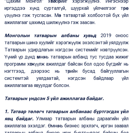
"Цахим Монгол" хөтөлбөрийг хэрэгжүүлнэ. Ингэснээр
иргэддээ хүнд сурталгүй, шуурхай үйлчилгээг төрөөс
үзүүлнэ гэж тусгасан. Мөн татвартай холбоотой бүх үйл
ажиллагааг цахимд шилжүүлнэ гэж заасан.
Монголын татварын албаны хувьд
2019 оноос
татварын шинэ хуулийг хэрэгжүүлж эхэлсэнтэй уялдуулж
Татварын удирдлагын нэгдсэн системийг нэвтрүүлсэн.
Үүний үр дүнд өмнө нь татварын албанд тус тусдаа жижиг
программ хөгжүүлж ажиллдаг байсан бол одоо бүгдийг нь
нэгтгээд, дээрээс нь төрийн бусад байгууллагын
системтэй уялдаатай, нэгдсэн байдлаар үйл
ажиллагаагаа явуулдаг болсон.
Татварын үндсэн 5 үйл ажиллагаа байдаг.
1. Татвар төлөгч татварын албанаас бүртгэгдэх үйл
явц байдаг.
Улмаар татварын албаны дараагийн үйл
ажиллагаа эхэлдэг. Өмнө нь бизнес эрхлэгч, иргэн заавал
татварын албанд биеэр ирж бүртгүүлдэг байсан бол