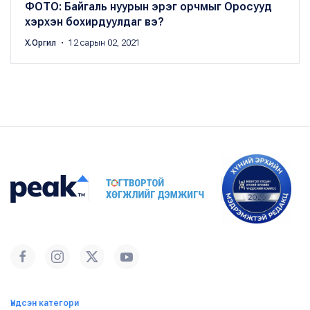
ФОТО: Байгаль нуурын эрэг орчмыг Оросууд
хэрхэн бохирдуулдаг вэ?
Х.Оргил
・ 12 сарын 02, 2021
Үндсэн категори