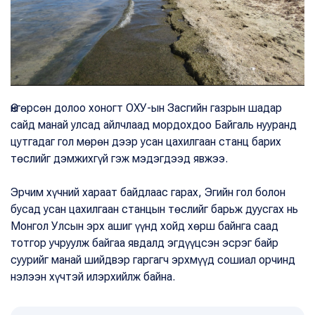
Өнгөрсөн долоо хоногт ОХУ-ын Засгийн газрын шадар
сайд манай улсад айлчлаад мордохдоо Байгаль нууранд
цутгадаг гол мөрөн дээр усан цахилгаан станц барих
төслийг дэмжихгүй гэж мэдэгдээд явжээ.
Эрчим хүчний хараат байдлаас гарах, Эгийн гол болон
бусад усан цахилгаан станцын төслийг барьж дуусгах нь
Монгол Улсын эрх ашиг үүнд хойд хөрш байнга саад
тотгор учруулж байгаа явдалд эгдүүцсэн эсрэг байр
суурийг манай шийдвэр гаргагч эрхмүүд сошиал орчинд
нэлээн хүчтэй илэрхийлж байна.