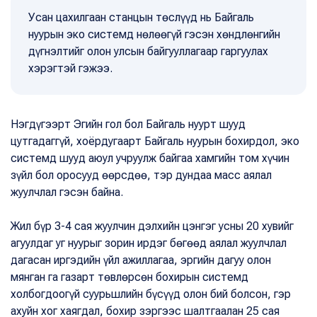
Усан цахилгаан станцын төслүүд нь Байгаль
нуурын эко системд нөлөөгүй гэсэн хөндлөнгийн
дүгнэлтийг олон улсын байгууллагаар гаргуулах
хэрэгтэй гэжээ.
Нэгдүгээрт Эгийн гол бол Байгаль нуурт шууд
цутгадаггүй, хоёрдугаарт Байгаль нуурын бохирдол, эко
системд шууд аюул учруулж байгаа хамгийн том хүчин
зүйл бол оросууд өөрсдөө, тэр дундаа масс аялал
жуулчлал гэсэн байна.
Жил бүр 3-4 сая жуулчин дэлхийн цэнгэг усны 20 хувийг
агуулдаг уг нуурыг зорин ирдэг бөгөөд аялал жуулчлал
дагасан иргэдийн үйл ажиллагаа, эргийн дагуу олон
мянган га газарт төвлөрсөн бохирын системд
холбогдоогүй суурьшлийн бүсүүд олон бий болсон, гэр
ахуйн хог хаягдал, бохир зэргээс шалтгаалан 25 сая