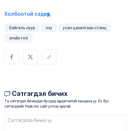
Холбоотой сэдвүүд
байгаль нуур
оху
усан цахилгаан станц
эгийн гол
Сэтгэгдэл бичих
Та сэтгэгдэл бичихдээ бусдад хүндэтгэлтэй хандана уу. Ёс бус
сэтгэгдлийг Peak.mn сайт устгах эрхтэй.