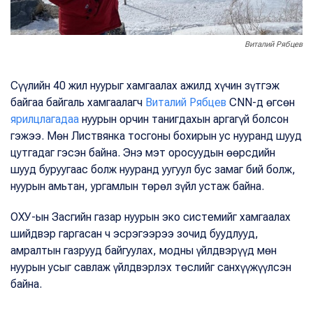
Виталий Рябцев
Сүүлийн 40 жил нуурыг хамгаалах ажилд хүчин зүтгэж
байгаа байгаль хамгаалагч
Виталий Рябцев
CNN-д өгсөн
ярилцлагадаа
нуурын орчин танигдахын аргагүй болсон
гэжээ. Мөн Листвянка тосгоны бохирын ус нууранд шууд
цутгадаг гэсэн байна. Энэ мэт оросуудын өөрсдийн
шууд буруугаас болж нууранд уугуул бус замаг бий болж,
нуурын амьтан, ургамлын төрөл зүйл устаж байна.
ОХУ-ын Засгийн газар нуурын эко системийг хамгаалах
шийдвэр гаргасан ч эсрэгээрээ зочид буудлууд,
амралтын газрууд байгуулах, модны үйлдвэрүүд мөн
нуурын усыг савлаж үйлдвэрлэх төслийг санхүүжүүлсэн
байна.