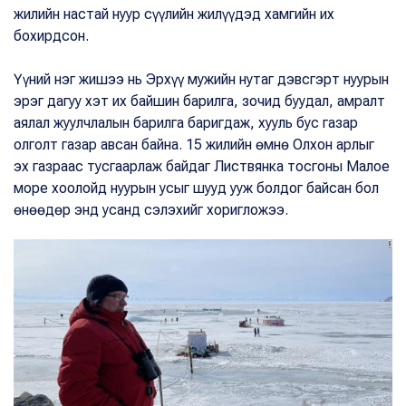
жилийн настай нуур сүүлийн жилүүдэд хамгийн их
бохирдсон.
Үүний нэг жишээ нь Эрхүү мужийн нутаг дэвсгэрт нуурын
эрэг дагуу хэт их байшин барилга, зочид буудал, амралт
аялал жуулчлалын барилга баригдаж, хууль бус газар
олголт газар авсан байна. 15 жилийн өмнө Олхон арлыг
эх газраас тусгаарлаж байдаг Листвянка тосгоны Малое
море хоолойд нуурын усыг шууд ууж болдог байсан бол
өнөөдөр энд усанд сэлэхийг хоригложээ.