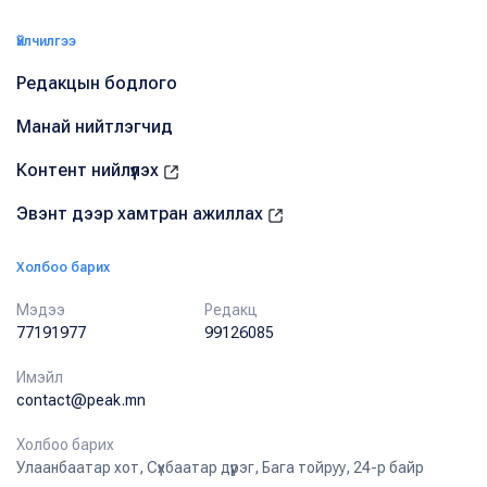
Үйлчилгээ
Редакцын бодлого
Манай нийтлэгчид
Контент нийлүүлэх
Эвэнт дээр хамтран ажиллах
Холбоо барих
Мэдээ
Редакц
77191977
99126085
Имэйл
contact@peak.mn
Холбоо барих
Улаанбаатар хот, Сүхбаатар дүүрэг, Бага тойруу, 24-р байр