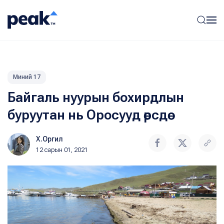
Миний 17
Байгаль нуурын бохирдлын
буруутан нь Оросууд өөрсдөө
Х.Оргил
12 сарын 01, 2021