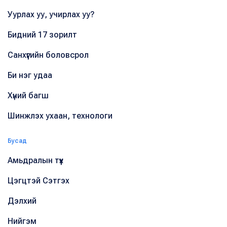
Уурлах уу, учирлах уу?
Бидний 17 зорилт
Санхүүгийн боловсрол
Би нэг удаа
Хүний багш
Шинжлэх ухаан, технологи
Бусад
Амьдралын түүх
Цэгцтэй Сэтгэх
Дэлхий
Нийгэм