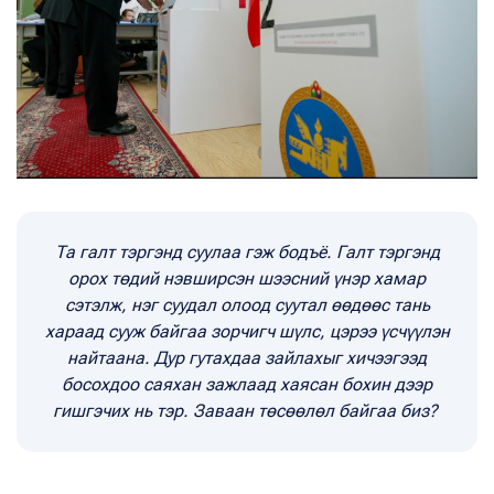
Та галт тэргэнд суулаа гэж бодъё. Галт тэргэнд
орох төдий нэвширсэн шээсний үнэр хамар
сэтэлж, нэг суудал олоод суутал өөдөөс тань
хараад сууж байгаа зорчигч шүлс, цэрээ үсчүүлэн
найтаана. Дур гутахдаа зайлахыг хичээгээд
босохдоо саяхан зажлаад хаясан бохин дээр
гишгэчих нь тэр. Заваан төсөөлөл байгаа биз?