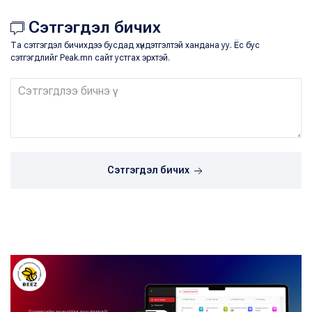
Сэтгэгдэл бичих
Та сэтгэгдэл бичихдээ бусдад хүндэтгэлтэй хандана уу. Ёс бус
сэтгэгдлийг Peak.mn сайт устгах эрхтэй.
Сэтгэгдэл бичих