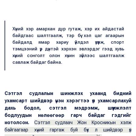
Хүний хэр амархан дур гутаж, хэр их айдастай
байдгаас шалтгаалж, тэр бүү хэл цаг агаарын
байдалд ямар хариу үйлдэл үзүүлж, спорт
тэмцээний үр дүнтэй хэрхэн эвлэрдэг гээд хувь
хүний сонголт олон хүчин зүйлээс шалтгаалж
савлаж байдаг байна.
Сэтгэл судлалын шинжлэх ухаанд бидний
ухамсарт шийдвэр үнэн хэрэгтээ үл ухамсарлахуй
дахь бодол, сэтгэл мэдрэмж, шүүмжлэлт
бодлуудын нөлөөгөөр гарч байдаг гэдгийг
нотолсон.
Сэтгэл судлаач Жон Кросникын хэлж
байгаагаар хүний гаргаж буй бүх л шийдвэр үл