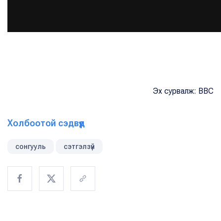
Эх сурвалж: BBC
Холбоотой сэдвүүд
сонгууль
сэтгэлзүй