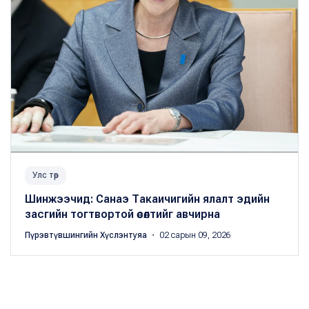
Улс төр
Шинжээчид: Санаэ Такаичигийн ялалт эдийн
засгийн тогтвортой өсөлтийг авчирна
Пүрэвтүвшингийн Хүслэнтуяа
・ 02 сарын 09, 2026