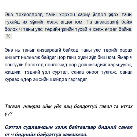
Энэ тохиолдолд таны хэрхэн хариу үйлдэл үзүүлэх таны
тухайд их зүйлийг хэлж өгдөг юм. Та анзаарахгүй байж
болох ч таны улс төрийн үзлийн тухай ч хэлж өгдөг байна.
Энэ нь таныг анзаараагүй байхад таны улс төрийг харах
өнцөгт нөлөөлж байдаг цор ганц хүчин зүйл биш юм. Ямар ч
сонгууль болоход сонгогчид нэр дэвшигчдийг харьцуулж,
жишиж, тэдний үзэл суртал, санаа оноог тулгаж, санал
хураах өдөр эцсийн шийдээ гаргадаг.
Тэгвэл үнэндээ ийм үйл явц болдоггүй гэвэл та итгэх
үү?
Сэтгэл судлаачдын хэлж байгаагаар бидний санал
яг ч биднийх байдаггүй хэмээжээ.