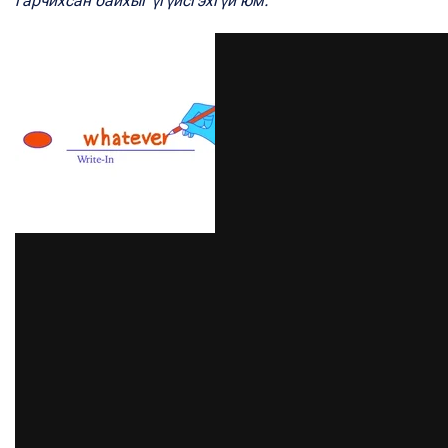
гарчихсан байхыг үгүйсгэхгүй юм.