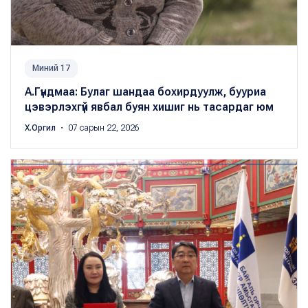
Миний 17
А.Гүндмаа: Булаг шандаа бохирдуулж, бууриа
цэвэрлэхгүй явбал буян хишиг нь тасардаг юм
Х.Оргил
・ 07 сарын 22, 2026