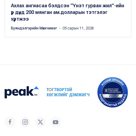
Ахлах ангиасаа бэлдсэн “Үнэт гурван жил”-ийн
үр дүнд 200 мянган ам.долларын тэтгэлэг
хүртжээ
Буяндэлгэрийн Мөнхчимэг
・ 05 сарын 11, 2026