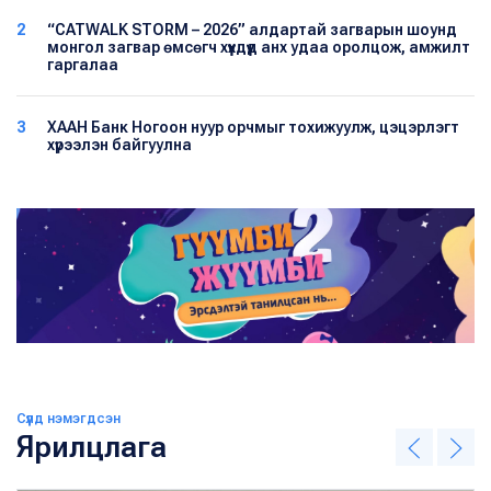
2
“CATWALK STORM – 2026” алдартай загварын шоунд
монгол загвар өмсөгч хүүхдүүд анх удаа оролцож, амжилт
гаргалаа
3
ХААН Банк Ногоон нуур орчмыг тохижуулж, цэцэрлэгт
хүрээлэн байгуулна
Сүүлд нэмэгдсэн
Ярилцлага