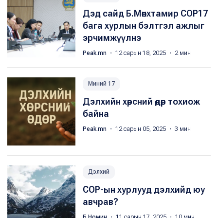
Дэд сайд Б.Мөнхтамир COP17
бага хурлын бэлтгэл ажлыг
эрчимжүүлнэ
Peak.mn
・ 12 сарын 18, 2025 ・ 2 мин
Миний 17
Дэлхийн хөрсний өдөр тохиож
байна
Peak.mn
・ 12 сарын 05, 2025 ・ 3 мин
Дэлхий
COP-ын хурлууд дэлхийд юу
авчрав?
Б.Номин
・ 11 сарын 17, 2025 ・ 10 мин