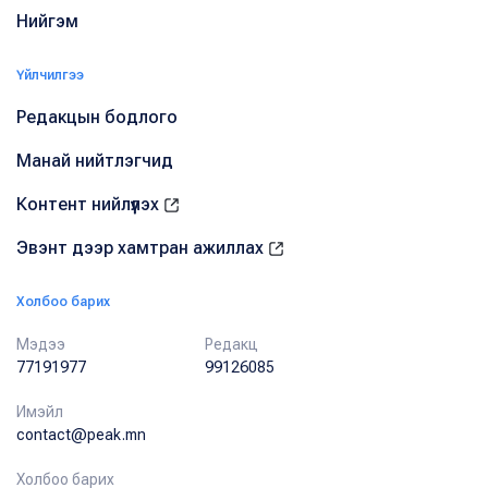
Нийгэм
Үйлчилгээ
Редакцын бодлого
Манай нийтлэгчид
Контент нийлүүлэх
Эвэнт дээр хамтран ажиллах
Холбоо барих
Мэдээ
Редакц
77191977
99126085
Имэйл
contact@peak.mn
Холбоо барих