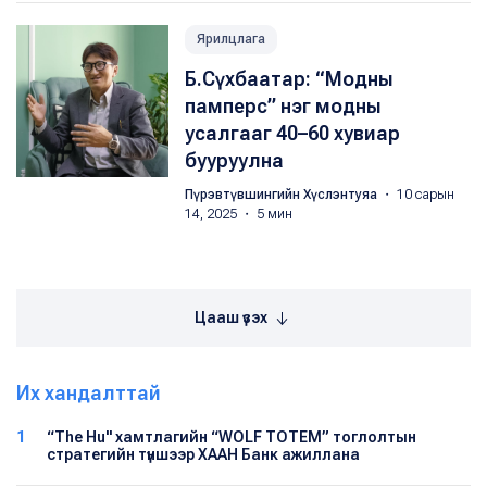
Ярилцлага
Б.Сүхбаатар: “Модны
памперс” нэг модны
усалгааг 40–60 хувиар
бууруулна
Пүрэвтүвшингийн Хүслэнтуяа
・ 10 сарын
14, 2025 ・ 5 мин
Цааш үзэх
Их хандалттай
1
“The Hu" хамтлагийн “WOLF TOTEM” тоглолтын
стратегийн түншээр ХААН Банк ажиллана