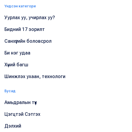
Үндсэн категори
Уурлах уу, учирлах уу?
Бидний 17 зорилт
Санхүүгийн боловсрол
Би нэг удаа
Хүний багш
Шинжлэх ухаан, технологи
Бусад
Амьдралын түүх
Цэгцтэй Сэтгэх
Дэлхий