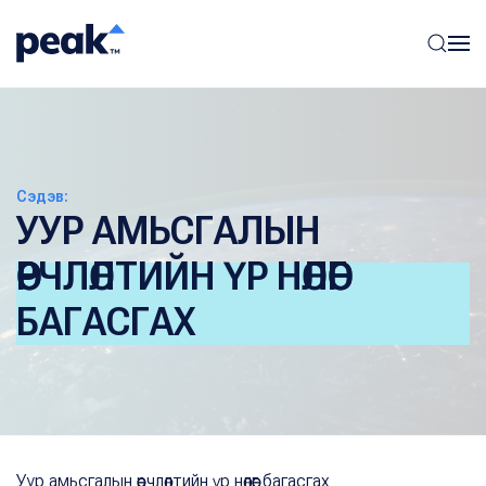
Сэдэв:
УУР АМЬСГАЛЫН
ӨӨРЧЛӨЛТИЙН ҮР НӨЛӨӨГ
БАГАСГАХ
Уур амьсгалын өөрчлөлтийн үр нөлөөг багасгах