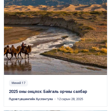
Миний 17
2025 оны онцлох: Байгаль орчны салбар
Пүрэвтүвшингийн Хүслэнтуяа
・ 12 сарын 28, 2025