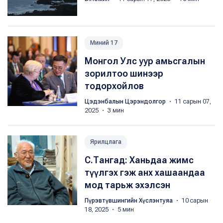
Миний 17
Монгол Улс уур амьсгалын
зорилтоо шинээр
тодорхойлов
Цэдэнбалын Цэрэндолгор
・ 11 сарын 07,
2025 ・ 3 мин
Ярилцлага
С.Тангад: Ханьдаа жимс
түүлгэх гэж анх хашаандаа
мод тарьж эхэлсэн
Пүрэвтүвшингийн Хүслэнтуяа
・ 10 сарын
18, 2025 ・ 5 мин