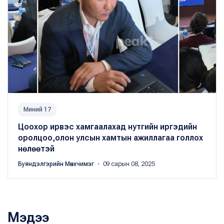
Миний 17
Цоохор ирвэс хамгаалахад нутгийн иргэдийн
оролцоо,олон улсын хамтын ажиллагаа голлох
нөлөөтэй
Буяндэлгэрийн Мөнхчимэг
・ 09 сарын 08, 2025
Мэдээ