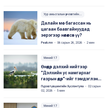
Уур амьсгалын өөрчлөлтийн үр нөлөөг багасгах
Далайн мөс багассан нь
цагаан баавгайнуудад
эерэгээр нөлөөлсөн үү?
Peak.mn
・ 06 сарын 26, 2026 ・ 2 мин
Миний 17
Өнөөдөр дэлхий нийтээр
"Дэлхийн ус намгархаг
газрын өдөр"-ийг тэмдэглэн...
Пүрэвтүвшингийн Хүслэнтуяа
・ 02 сарын
02, 2026 ・ 5 мин
Миний 17