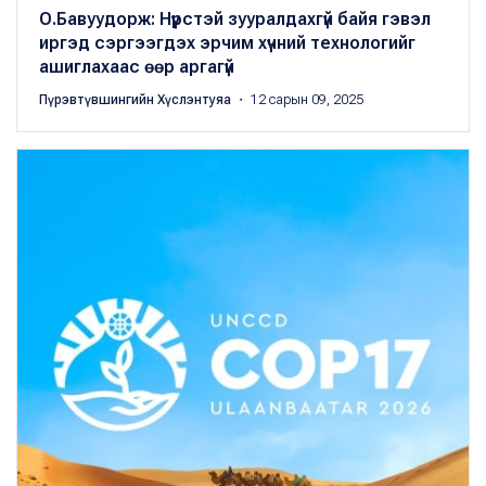
О.Бавуудорж: Нүүрстэй зууралдахгүй байя гэвэл
иргэд сэргээгдэх эрчим хүчний технологийг
ашиглахаас өөр аргагүй
Пүрэвтүвшингийн Хүслэнтуяа
・ 12 сарын 09, 2025