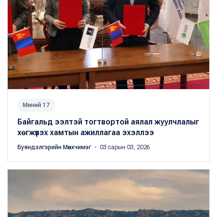
Миний 17
Байгальд ээлтэй тогтвортой аялал жуулчлалыг
хөгжүүлэх хамтын ажиллагаа эхэллээ
Буяндэлгэрийн Мөнхчимэг
・ 03 сарын 03, 2026